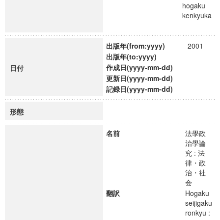
hogaku
kenkyuka
出版年(from:yyyy)
2001
出版年(to:yyyy)
作成日(yyyy-mm-dd)
日付
更新日(yyyy-mm-dd)
記録日(yyyy-mm-dd)
形態
名前
法學政
治學論
究 : 法
律・政
治・社
会
翻訳
Hogaku
seijigaku
ronkyu :