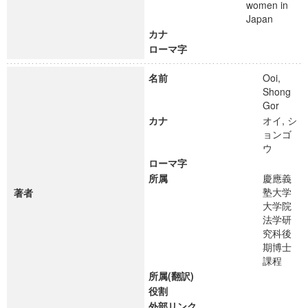
women in
Japan
カナ
ローマ字
名前
Ooi,
Shong
Gor
カナ
オイ, シ
ョンゴ
ウ
ローマ字
所属
慶應義
塾大学
著者
大学院
法学研
究科後
期博士
課程
所属(翻訳)
役割
外部リンク