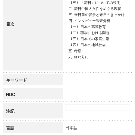
 (三) 「滞日」についての説明

二 滞日中国人女性をめぐる現状

三 来日前の背景と来日のきっかけ 

四 インタビュー調査分析

目次
 (一) 日本の高等教育

 (二) 職場における問題

 (三) 日本での家庭生活

 (四) 日本の地域社会

五 考察

六 終わりに
キーワード
NDC
注記
日本語
言語