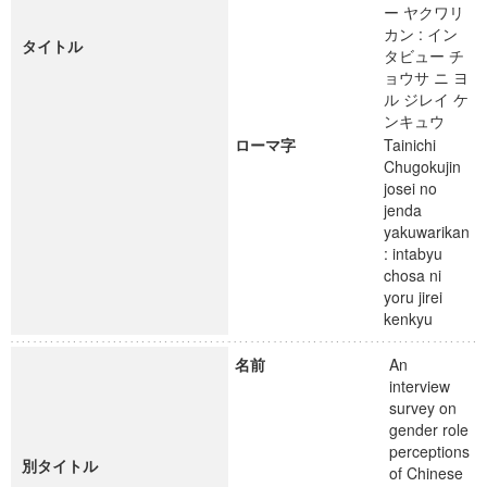
ー ヤクワリ
カン : イン
タイトル
タビュー チ
ョウサ ニ ヨ
ル ジレイ ケ
ンキュウ
ローマ字
Tainichi
Chugokujin
josei no
jenda
yakuwarikan
: intabyu
chosa ni
yoru jirei
kenkyu
名前
An
interview
survey on
gender role
perceptions
別タイトル
of Chinese