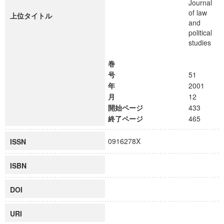
Journal
of law
上位タイトル
and
political
studies
巻
号
51
年
2001
月
12
開始ページ
433
終了ページ
465
0916278X
ISSN
ISBN
DOI
URI