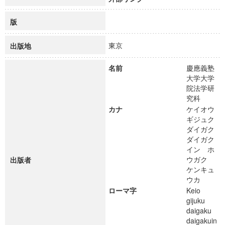
版
東京
出版地
名前
慶應義塾
大学大学
院法学研
究科
カナ
ケイオウ
ギジュク
ダイガク
ダイガク
イン ホ
ウガク
出版者
ケンキュ
ウカ
ローマ字
Keio
gijuku
daigaku
daigakuin