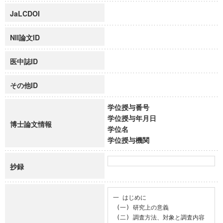
JaLCDOI
NII論文ID
医中誌ID
その他ID
学位授与番号
学位授与年月日
博士論文情報
学位名
学位授与機関
抄録
一 はじめに

 (一) 研究上の意義

 (二) 調査方法、対象と調査内容
