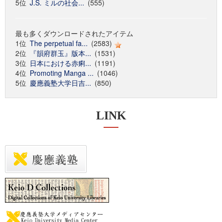
5位
J.S. ミルの社会...
(555)
最も多くダウンロードされたアイテム
1位
The perpetual fa...
(2583)
2位
『韻府群玉』版本...
(1531)
3位
日本における赤痢...
(1191)
4位
Promoting Manga ...
(1046)
5位
慶應義塾大学日吉...
(850)
LINK