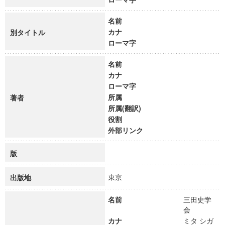
名前
カナ
別タイトル
ローマ字
名前
カナ
ローマ字
所属
著者
所属(翻訳)
役割
外部リンク
版
東京
出版地
名前
三田史学
会
カナ
ミタ シガ