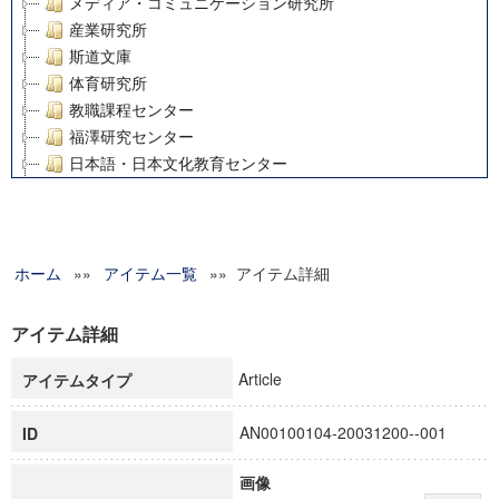
メディア・コミュニケーション研究所
産業研究所
斯道文庫
体育研究所
教職課程センター
福澤研究センター
日本語・日本文化教育センター
アート・センター
外国語教育研究センター
デジタルメディア・コンテンツ統合研究センター
ホーム
»»
グローバルリサーチインスティテュート
アイテム一覧
»» アイテム詳細
塾内助成報告書
科学研究費補助金研究成果報告書
アイテム詳細
21世紀COEプログラム
Article
アイテムタイプ
慶應義塾大学グローバルCOEプログラム市民社会ガバナンス
慶應義塾大学グローバルCOEプログラム論理と感性の先端的
AN00100104-20031200--001
ID
博士課程教育リーディングプログラム「超成熟社会発展のサ
学術雑誌掲載論文等(8)
画像
その他