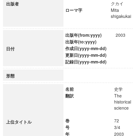
クカイ
出版者
ローマ字
Mita
shigakukai
出版年(from:yyyy)
2003
出版年(to:yyyy)
作成日(yyyy-mm-dd)
日付
更新日(yyyy-mm-dd)
記録日(yyyy-mm-dd)
形態
名前
史学
翻訳
The
historical
science
巻
72
上位タイトル
号
3/4
年
2003