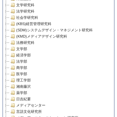
文学研究科
法学研究科
社会学研究科
(KBS)経営管理研究科
(SDM)システムデザイン・マネジメント研究科
(KMD)メディアデザイン研究科
法務研究科
文学部
経済学部
法学部
商学部
医学部
理工学部
湘南藤沢
薬学部
日吉紀要
メディアセンター
言語文化研究所