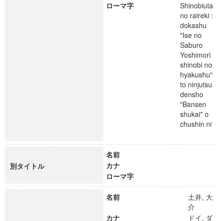
ローマ字
Shinobiuta
no raireki :
dokashu
"Ise no
Saburo
Yoshimori
shinobi no
hyakushu"
to ninjutsu
densho
"Bansen
shukai" o
chushin ni
名前
カナ
別タイトル
ローマ字
名前
土井, 大
介
カナ
ドイ, ダ