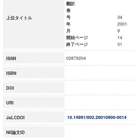
翻訳
巻
号
34
上位タイトル
年
2001
月
9
開始ページ
14
終了ページ
31
02879204
ISSN
ISBN
DOI
URI
10.14991/002.20010900-0014
JaLCDOI
NII論文ID