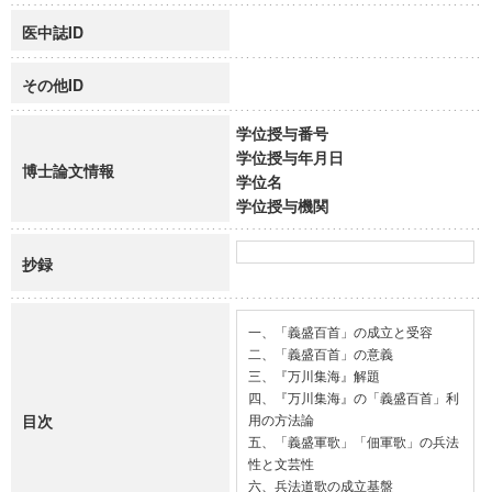
医中誌ID
その他ID
学位授与番号
学位授与年月日
博士論文情報
学位名
学位授与機関
抄録
一、「義盛百首」の成立と受容

二、「義盛百首」の意義

三、『万川集海』解題

四、『万川集海』の「義盛百首」利
目次
用の方法論

五、「義盛軍歌」「佃軍歌」の兵法
性と文芸性

六、兵法道歌の成立基盤