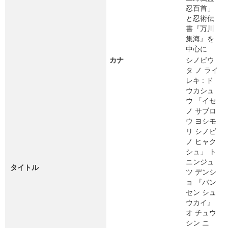
忍百首」
と忍術伝
書『万川
集海』を
中心に
カナ
シノビウ
タ ノ ライ
レキ : ド
ウカシュ
ウ 「イセ
ノ サブロ
ウ ヨシモ
リ シノビ
ノ ヒャク
シュ」 ト
ニンジュ
タイトル
ツ デンシ
ョ 『バン
セン シュ
ウカイ』
オ チュウ
シン ニ