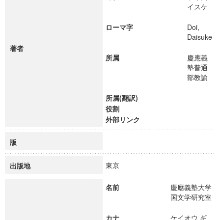
イスケ
ローマ字
Doi,
Daisuke
著者
所属
慶應義
塾普通
部教諭
所属(翻訳)
役割
外部リンク
版
東京
出版地
名前
慶應義塾大学
国文学研究室
カナ
ケイオウ ギ