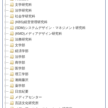
文学研究科
法学研究科
社会学研究科
(KBS)経営管理研究科
(SDM)システムデザイン・マネジメント研究科
(KMD)メディアデザイン研究科
法務研究科
文学部
経済学部
法学部
商学部
医学部
理工学部
湘南藤沢
薬学部
日吉紀要
メディアセンター
言語文化研究所