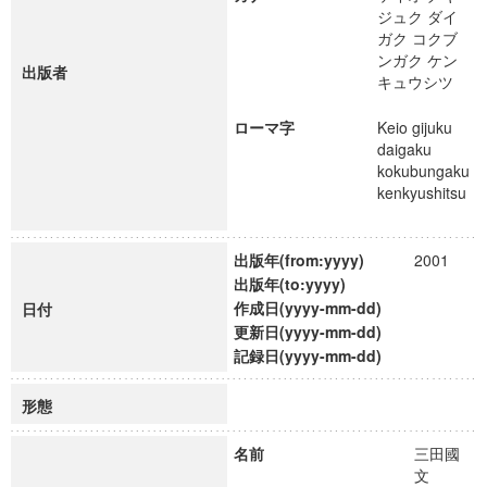
ジュク ダイ
ガク コクブ
ンガク ケン
出版者
キュウシツ
ローマ字
Keio gijuku
daigaku
kokubungaku
kenkyushitsu
出版年(from:yyyy)
2001
出版年(to:yyyy)
作成日(yyyy-mm-dd)
日付
更新日(yyyy-mm-dd)
記録日(yyyy-mm-dd)
形態
名前
三田國
文