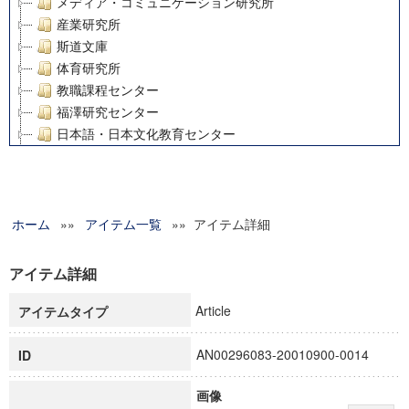
メディア・コミュニケーション研究所
産業研究所
斯道文庫
体育研究所
教職課程センター
福澤研究センター
日本語・日本文化教育センター
アート・センター
外国語教育研究センター
デジタルメディア・コンテンツ統合研究センター
ホーム
»»
グローバルリサーチインスティテュート
アイテム一覧
»» アイテム詳細
塾内助成報告書
科学研究費補助金研究成果報告書
アイテム詳細
21世紀COEプログラム
Article
アイテムタイプ
慶應義塾大学グローバルCOEプログラム市民社会ガバナンス
慶應義塾大学グローバルCOEプログラム論理と感性の先端的
AN00296083-20010900-0014
ID
博士課程教育リーディングプログラム「超成熟社会発展のサ
学術雑誌掲載論文等(8)
画像
その他