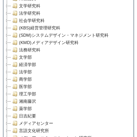
文学研究科
法学研究科
社会学研究科
(KBS)経営管理研究科
(SDM)システムデザイン・マネジメント研究科
(KMD)メディアデザイン研究科
法務研究科
文学部
経済学部
法学部
商学部
医学部
理工学部
湘南藤沢
薬学部
日吉紀要
メディアセンター
言語文化研究所