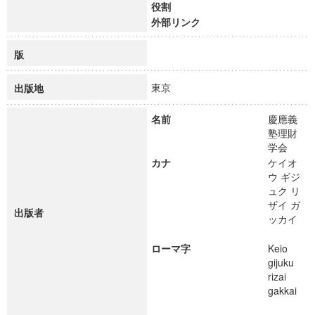
役割
外部リンク
版
東京
出版地
名前
慶應義
塾理財
学会
カナ
ケイオ
ウ ギジ
ュク リ
ザイ ガ
出版者
ッカイ
ローマ字
Keio
gijuku
rizai
gakkai