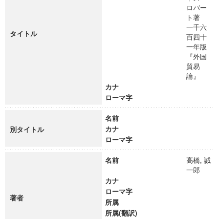
ロバー
ト著
一千六
タイトル
百四十
一年版
『外国
貿易
論』
カナ
ローマ字
名前
カナ
別タイトル
ローマ字
名前
高橋, 誠
一郎
カナ
ローマ字
著者
所属
所属(翻訳)