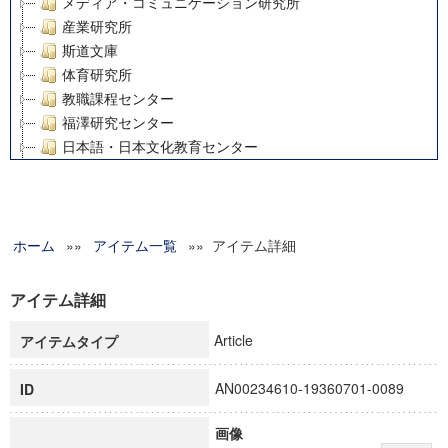
メディア・コミュニケーション研究所
産業研究所
斯道文庫
体育研究所
教職課程センター
福澤研究センター
日本語・日本文化教育センター
アート・センター
外国語教育研究センター
デジタルメディア・コンテンツ統合研究センター
ホーム
»»
グローバルリサーチインスティテュート
アイテム一覧
»» アイテム詳細
塾内助成報告書
科学研究費補助金研究成果報告書
アイテム詳細
21世紀COEプログラム
Article
アイテムタイプ
慶應義塾大学グローバルCOEプログラム市民社会ガバナンス
慶應義塾大学グローバルCOEプログラム論理と感性の先端的
AN00234610-19360701-0089
ID
博士課程教育リーディングプログラム「超成熟社会発展のサ
学術雑誌掲載論文等(8)
画像
その他