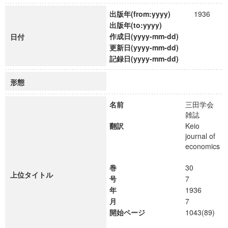
出版年(from:yyyy)
1936
出版年(to:yyyy)
作成日(yyyy-mm-dd)
日付
更新日(yyyy-mm-dd)
記録日(yyyy-mm-dd)
形態
名前
三田学会
雑誌
翻訳
Keio
journal of
economics
巻
30
上位タイトル
号
7
年
1936
月
7
開始ページ
1043(89)