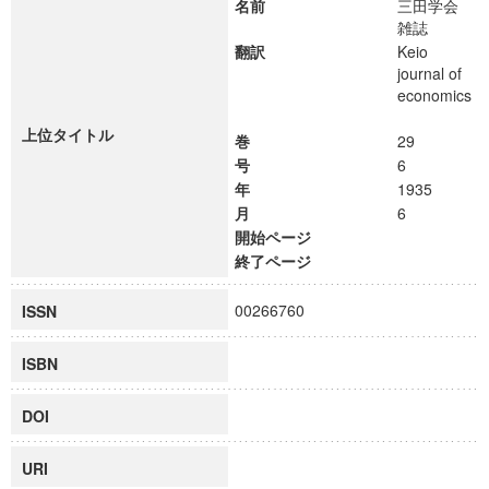
名前
三田学会
雑誌
翻訳
Keio
journal of
economics
上位タイトル
巻
29
号
6
年
1935
月
6
開始ページ
終了ページ
00266760
ISSN
ISBN
DOI
URI