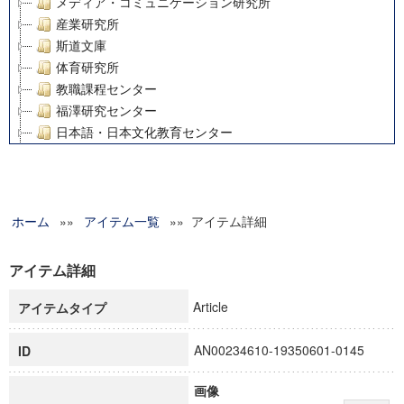
メディア・コミュニケーション研究所
産業研究所
斯道文庫
体育研究所
教職課程センター
福澤研究センター
日本語・日本文化教育センター
アート・センター
外国語教育研究センター
デジタルメディア・コンテンツ統合研究センター
ホーム
»»
グローバルリサーチインスティテュート
アイテム一覧
»» アイテム詳細
塾内助成報告書
科学研究費補助金研究成果報告書
アイテム詳細
21世紀COEプログラム
Article
アイテムタイプ
慶應義塾大学グローバルCOEプログラム市民社会ガバナンス
慶應義塾大学グローバルCOEプログラム論理と感性の先端的
AN00234610-19350601-0145
ID
博士課程教育リーディングプログラム「超成熟社会発展のサ
学術雑誌掲載論文等(8)
画像
その他