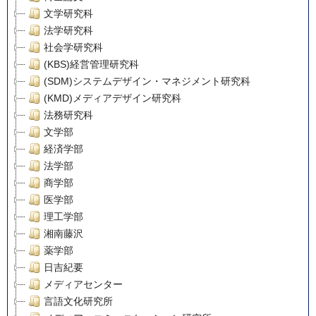
文学研究科
法学研究科
社会学研究科
(KBS)経営管理研究科
(SDM)システムデザイン・マネジメント研究科
(KMD)メディアデザイン研究科
法務研究科
文学部
経済学部
法学部
商学部
医学部
理工学部
湘南藤沢
薬学部
日吉紀要
メディアセンター
言語文化研究所