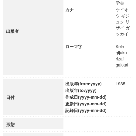
学会
カナ
ケイオ
ウ ギジ
ュク リ
ザイ ガ
出版者
ッカイ
ローマ字
Keio
gijuku
rizai
gakkai
出版年(from:yyyy)
1935
出版年(to:yyyy)
作成日(yyyy-mm-dd)
日付
更新日(yyyy-mm-dd)
記録日(yyyy-mm-dd)
形態