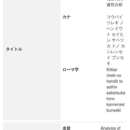
連性分析
カナ
コウバイ
リレキ ノ
ヘンドウ
ト セイヒ
ン サベツ
カ トノ カ
タイトル
ンレンセ
イ ブンセ
キ
ローマ字
Kōbai
rireki no
hendō to
seihin
sabetsuka
tono
kanrensei
bunseki
名前
Analysis of