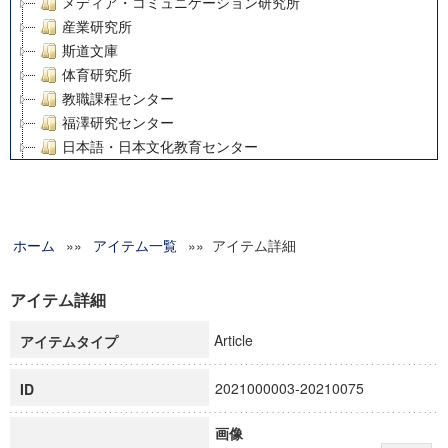
メディア・コミュニケーション研究所
産業研究所
斯道文庫
体育研究所
教職課程センター
福澤研究センター
日本語・日本文化教育センター
アート・センター
外国語教育研究センター
デジタルメディア・コンテンツ統合研究センター
ホーム
»»
グローバルリサーチインスティテュート
アイテム一覧
»» アイテム詳細
塾内助成報告書
科学研究費補助金研究成果報告書
アイテム詳細
21世紀COEプログラム
Article
アイテムタイプ
慶應義塾大学グローバルCOEプログラム市民社会ガバナンス
慶應義塾大学グローバルCOEプログラム論理と感性の先端的
2021000003-20210075
ID
博士課程教育リーディングプログラム「超成熟社会発展のサ
学術雑誌掲載論文等(8)
画像
その他