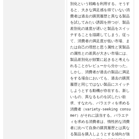
別化という戦略を利用する。そうす
ると、大きな満足感を得ていない消
費者は過去の購買履歴と異なる製品
を試してみたい誘因を持つが、製品
差別化の速度が遅いと製品をスイッ
チすることを躊躇してしまう。従っ
て、消費者の満足度が低い市場、ま
たは自己の理想と思う属性と実製品
の属性との差異が大きい市場には、
製品差別化が頻繁に起きると考えら
れることがレビューから分かった。

しかし、消費者が過去の製品に満足
をする場合においても、過去の購買
履歴と同じではない製品にスイッチ
しようとする動機が存在する。新し
いもの、異なるものを試したい欲
求、すなわち、バラエティを求める
消費者（variety-seeking consu
mer）がそれに該当する。バラエテ
ィを求める消費者は、惰性的な消費
者に比べて自身の購買履歴とは異な
る製品を購入しようとする傾向が強