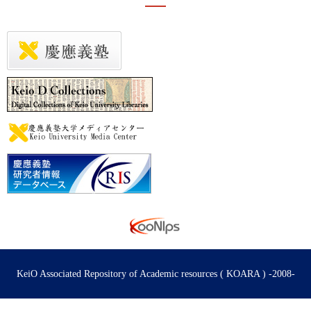
KeiO Associated Repository of Academic resources ( KOARA ) -2008-