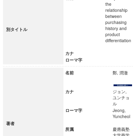
the
relationship
between
purchasing
history and
別タイトル
product
differentiation
カナ
ローマ字
名前
鄭, 潤澈
カナ
ジョン,
ユンチョ
ル
ローマ字
Jeong,
Yuncheol
著者
所属
慶應義塾
大学商学