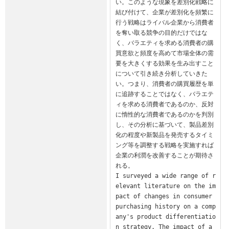
い。このような現象を差別化戦略に
結び付けて、企業が差別化を頻繁に
行う戦略はライバル企業から消費者
を奪い取る競争の目的だけではな
く、バラエティを求める消費者の購
買意欲と頻度を高めて市場全体の需
要を大きくする効果を生み出すこと
について引き続き分析していきた
い。つまり、消費者の購買履歴を単
に追跡することではなく、バラエテ
ィを求める消費者であるのか、反対
に惰性的な消費者であるのかを判別
し、その分析に基づいて、製品差別
化の程度や新製品を発売するタイミ
ング等を調整する戦略を実施すれば
企業の利潤を改善することが期待さ
れる。

I surveyed a wide range of r
elevant literature on the im
pact of changes in consumer 
purchasing history on a comp
any's product differentiatio
n strategy. The impact of a 