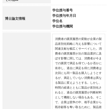
学位授与番号
学位授与年月日
博士論文情報
学位名
学位授与機関
消費者の購買履歴の変動が企業の製
品差別化戦略に与える影響について
関連文献を幅広くサーベイした。消
費者の購買履歴が次の製品選択に及
ぼす影響に関しては、消費者が今ま
での購買で満足を得ているか否かに
依存し、過去に満足を得た消費者は
次回にも同一製品を購入しようとす
るが、満足していない消費者は異な
る製品に変えようとする。しかし、
時間の経過とともに製品が差別化さ
れると、過去の購買履歴が判断材料
として機能しない場合もある。そこ
で、企業は競争の中、相手企業から
既存顧客を奪い取るために、製品差