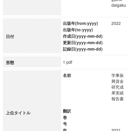
daigaku
出版年(from:yyyy)
2022
出版年(to:yyyy)
作成日(yyyy-mm-dd)
日付
更新日(yyyy-mm-dd)
記録日(yyyy-mm-dd)
1 pdf
形態
名前
学事振
興資金
研究成
果実績
報告書
翻訳
上位タイトル
巻
号
年
2021