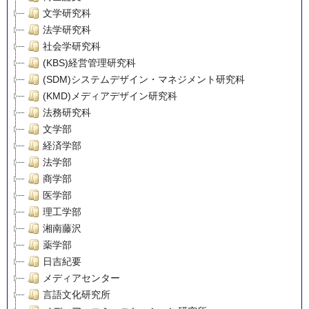
文学研究科
法学研究科
社会学研究科
(KBS)経営管理研究科
(SDM)システムデザイン・マネジメント研究科
(KMD)メディアデザイン研究科
法務研究科
文学部
経済学部
法学部
商学部
医学部
理工学部
湘南藤沢
薬学部
日吉紀要
メディアセンター
言語文化研究所