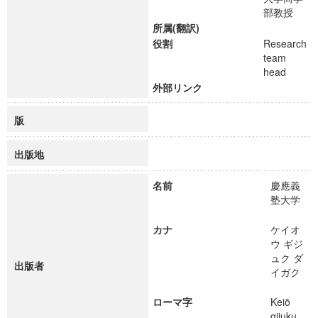
部教授
所属(翻訳)
役割
Research
team
head
外部リンク
版
出版地
名前
慶應義
塾大学
カナ
ケイオ
ウ ギジ
ュク ダ
出版者
イガク
ローマ字
Keiō
gijuku