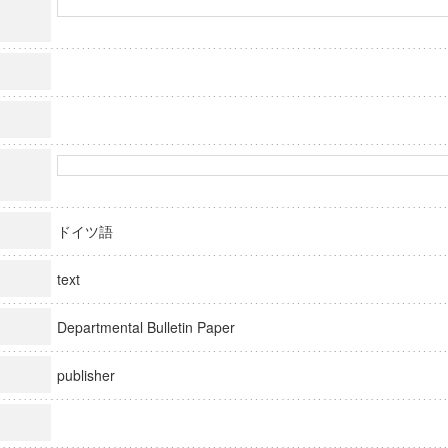
ドイツ語
text
Departmental Bulletin Paper
publisher