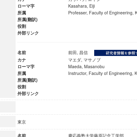
ローマ字
Kasahara, Eiji
所属
Professer, Faculty of Engineering,
所属(翻訳)
役割
外部リンク
名前
前田, 昌信
カナ
マエダ, マサノブ
ローマ字
Maeda, Masanobu
所属
Instructor, Faculty of Engineering
所属(翻訳)
役割
外部リンク
ンス教育研究センター
端的教育研究拠点
のサイエンス」
東京
名前
慶応義塾大学藤原記念工学部