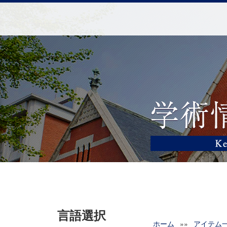
言語選択
ホーム
»»
アイテム