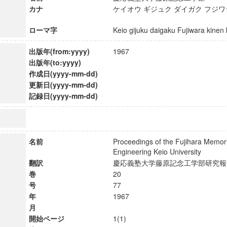
カナ
ケイオウ ギジュク ダイガク フジワ
ローマ字
Keio gijuku daigaku Fujiwara ki
出版年(from:yyyy)
1967
出版年(to:yyyy)
作成日(yyyy-mm-dd)
更新日(yyyy-mm-dd)
記録日(yyyy-mm-dd)
名前
Proceedings of the Fujihara Memori
Engineering Keio University
翻訳
慶応義塾大学藤原記念工学部研
巻
20
号
77
年
1967
月
開始ページ
1(1)