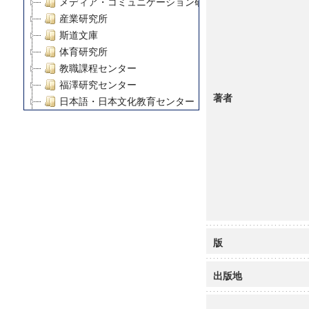
メディア・コミュニケーション研究所
産業研究所
斯道文庫
体育研究所
教職課程センター
福澤研究センター
著者
日本語・日本文化教育センター
アート・センター
外国語教育研究センター
デジタルメディア・コンテンツ統合研究センター
グローバルリサーチインスティテュート
塾内助成報告書
科学研究費補助金研究成果報告書
21世紀COEプログラム
慶應義塾大学グローバルCOEプログラム市民社会ガバナ
版
慶應義塾大学グローバルCOEプログラム論理と感性の先
博士課程教育リーディングプログラム「超成熟社会発展
出版地
学術雑誌掲載論文等(8)
その他