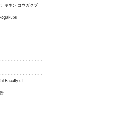
ラ キネン コウガクブ
nen kogakubu
al Faculty of
究報告