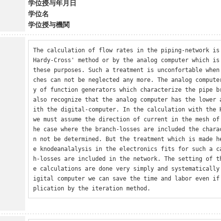
学位授与年月日
学位名
学位授与機関
The calculation of flow rates in the piping-network is 
Hardy-Cross' method or by the analog computer which is 
these purposes. Such a treatment is unconfortable when
ches can not be neglected any more. The analog compute
y of function generators which characterize the pipe br
also recognize that the analog computer has the lower 
ith the digital-computer. In the calculation with the H
we must assume the direction of current in the mesh of
he case where the branch-losses are included the chara
n not be determined. But the treatment which is made h
e knodeanalalysis in the electronics fits for such a c
h-losses are included in the network. The setting of t
e calculations are done very simply and systematically
igital computer we can save the time and labor even if
plication by the iteration method.