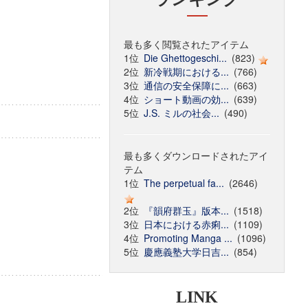
最も多く閲覧されたアイテム
1位
Die Ghettogeschi...
(823)
2位
新冷戦期における...
(766)
3位
通信の安全保障に...
(663)
4位
ショート動画の効...
(639)
5位
J.S. ミルの社会...
(490)
最も多くダウンロードされたアイ
テム
1位
The perpetual fa...
(2646)
2位
『韻府群玉』版本...
(1518)
3位
日本における赤痢...
(1109)
4位
Promoting Manga ...
(1096)
5位
慶應義塾大学日吉...
(854)
LINK