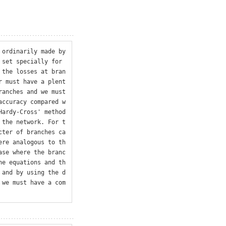
ordinarily made by 
set specially for 
 the losses at bran
r must have a plent
anches and we must 
accuracy compared w
ardy-Cross' method 
 the network. For t
cter of branches ca
ere analogous to th
ase where the branc
he equations and th
 and by using the d
 we must have a com