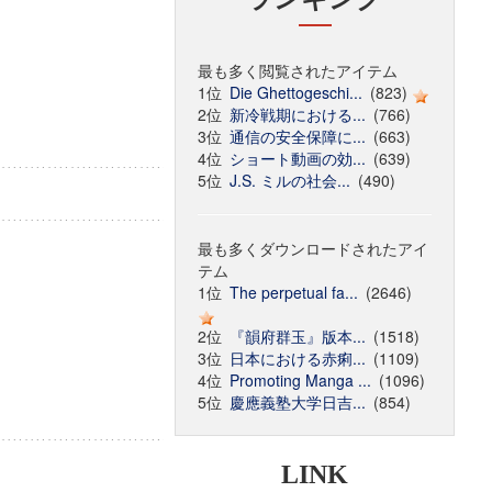
最も多く閲覧されたアイテム
1位
Die Ghettogeschi...
(823)
2位
新冷戦期における...
(766)
3位
通信の安全保障に...
(663)
4位
ショート動画の効...
(639)
5位
J.S. ミルの社会...
(490)
最も多くダウンロードされたアイ
テム
1位
The perpetual fa...
(2646)
2位
『韻府群玉』版本...
(1518)
3位
日本における赤痢...
(1109)
4位
Promoting Manga ...
(1096)
5位
慶應義塾大学日吉...
(854)
LINK