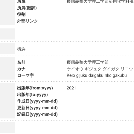
所属
慶應義塾大学理工学部応用化学科
所属(翻訳)
役割
外部リンク
横浜
名前
慶應義塾大学理工学部
カナ
ケイオウ ギジュク ダイガク リコ
ローマ字
Keiō gijuku daigaku rikō gakubu
出版年(from:yyyy)
2021
出版年(to:yyyy)
作成日(yyyy-mm-dd)
ンス教育研究センター
更新日(yyyy-mm-dd)
端的教育研究拠点
記録日(yyyy-mm-dd)
のサイエンス」