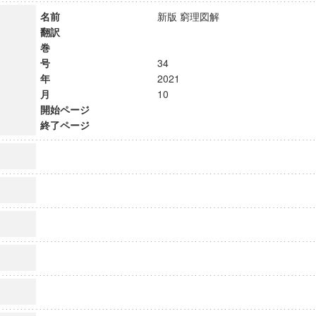
名前
新版 窮理図解
翻訳
巻
号
34
年
2021
月
10
開始ページ
終了ページ