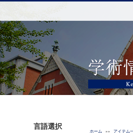
言語選択
ホーム
»»
アイテム