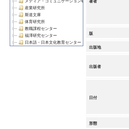
著者
メディア・コミュニケーション研究所
産業研究所
斯道文庫
体育研究所
教職課程センター
版
福澤研究センター
日本語・日本文化教育センター
出版地
アート・センター
外国語教育研究センター
デジタルメディア・コンテンツ統合研究センター
出版者
グローバルリサーチインスティテュート
塾内助成報告書
科学研究費補助金研究成果報告書
21世紀COEプログラム
日付
慶應義塾大学グローバルCOEプログラム市民社会ガバナ
慶應義塾大学グローバルCOEプログラム論理と感性の先
博士課程教育リーディングプログラム「超成熟社会発展
学術雑誌掲載論文等(8)
形態
その他