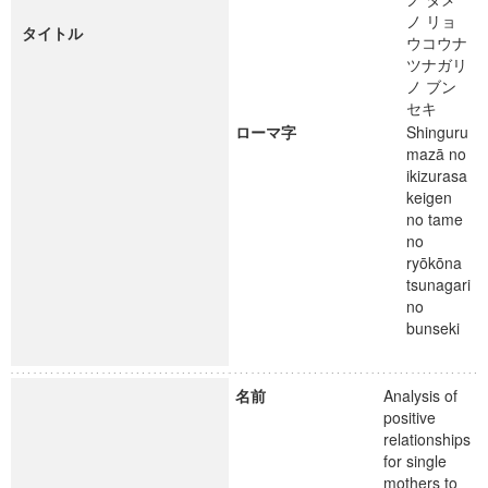
ノ リョ
タイトル
ウコウナ
ツナガリ
ノ ブン
セキ
ローマ字
Shinguru
mazā no
ikizurasa
keigen
no tame
no
ryōkōna
tsunagari
no
bunseki
名前
Analysis of
positive
relationships
for single
mothers to