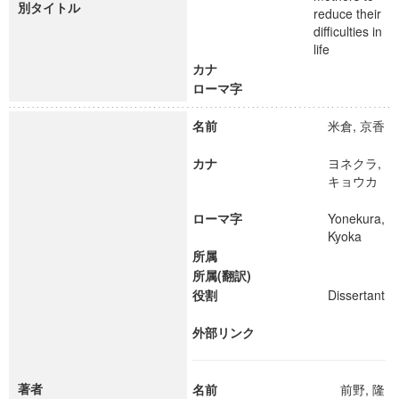
別タイトル
reduce their
difficulties in
life
カナ
ローマ字
名前
米倉, 京香
カナ
ヨネクラ,
キョウカ
ローマ字
Yonekura,
Kyoka
所属
所属(翻訳)
役割
Dissertant
外部リンク
著者
名前
前野, 隆