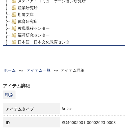
メディア・コミュニケーション研究所
産業研究所
斯道文庫
体育研究所
教職課程センター
福澤研究センター
日本語・日本文化教育センター
アート・センター
外国語教育研究センター
デジタルメディア・コンテンツ統合研究センター
ホーム
»»
グローバルリサーチインスティテュート
アイテム一覧
»» アイテム詳細
塾内助成報告書
科学研究費補助金研究成果報告書
アイテム詳細
21世紀COEプログラム
慶應義塾大学グローバルCOEプログラム市民社会ガバナンス
慶應義塾大学グローバルCOEプログラム論理と感性の先端的
Article
アイテムタイプ
博士課程教育リーディングプログラム「超成熟社会発展のサ
学術雑誌掲載論文等(8)
KO40002001-00002023-0008
ID
その他