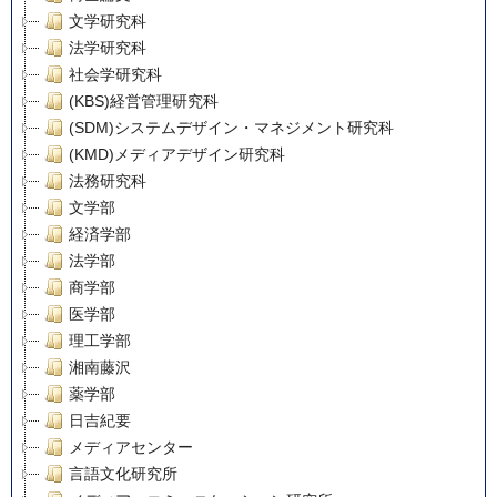
文学研究科
法学研究科
社会学研究科
(KBS)経営管理研究科
(SDM)システムデザイン・マネジメント研究科
(KMD)メディアデザイン研究科
法務研究科
文学部
経済学部
法学部
商学部
医学部
理工学部
湘南藤沢
薬学部
日吉紀要
メディアセンター
言語文化研究所