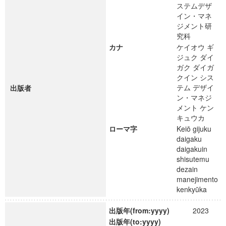
ステムデザ
イン・マネ
ジメント研
究科
カナ
ケイオウ ギ
ジュク ダイ
ガク ダイガ
クイン シス
テム デザイ
出版者
ン・マネジ
メント ケン
キュウカ
ローマ字
Keiō gijuku
daigaku
daigakuin
shisutemu
dezain
manejimento
kenkyūka
出版年(from:yyyy)
2023
出版年(to:yyyy)