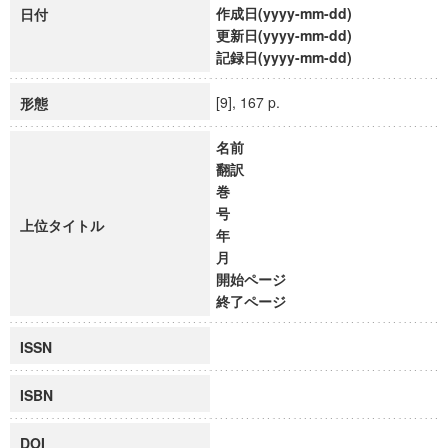
作成日(yyyy-mm-dd)
日付
更新日(yyyy-mm-dd)
記録日(yyyy-mm-dd)
[9], 167 p.
形態
名前
翻訳
巻
号
上位タイトル
年
月
開始ページ
終了ページ
ISSN
ISBN
DOI