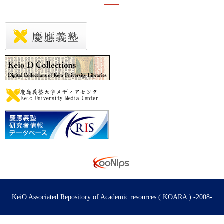
KeiO Associated Repository of Academic resources ( KOARA ) -2008-