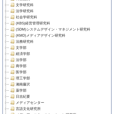
文学研究科
法学研究科
社会学研究科
(KBS)経営管理研究科
(SDM)システムデザイン・マネジメント研究科
(KMD)メディアデザイン研究科
法務研究科
文学部
経済学部
法学部
商学部
医学部
理工学部
湘南藤沢
薬学部
日吉紀要
メディアセンター
言語文化研究所