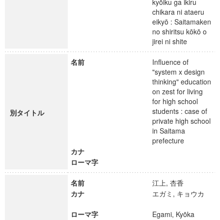
kyōiku ga ikiru
chikara ni ataeru
eikyō : Saitamaken
no shiritsu kōkō o
jirei ni shite
名前
Influence of
"system x design
thinking" education
on zest for living
for high school
students : case of
別タイトル
private high school
in Saitama
prefecture
カナ
ローマ字
名前
江上, 杏香
カナ
エガミ, キョウカ
ローマ字
Egami, Kyōka