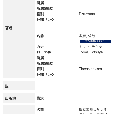
所属
所属(翻訳)
役割
Dissertant
外部リンク
著者
名前
当麻, 哲哉
カナ
トウマ, テツヤ
ローマ字
Tōma, Tetsuya
所属
所属(翻訳)
役割
Thesis advisor
外部リンク
版
横浜
出版地
名前
慶應義塾大学大学