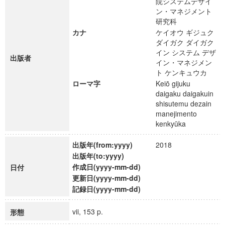
院システムデザイ
ン・マネジメント
研究科
カナ
ケイオウ ギジュク
ダイガク ダイガク
イン システム デザ
出版者
イン・マネジメン
ト ケンキュウカ
ローマ字
Keiō gijuku
daigaku daigakuin
shisutemu dezain
manejimento
kenkyūka
出版年(from:yyyy)
2018
出版年(to:yyyy)
作成日(yyyy-mm-dd)
日付
更新日(yyyy-mm-dd)
記録日(yyyy-mm-dd)
vii, 153 p.
形態