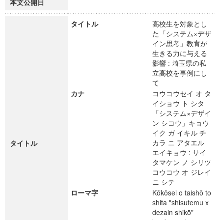
本文公開日
タイトル
高校生を対象とし
た「システム×デザ
イン思考」教育が
生きる力に与える
影響 : 埼玉県の私
立高校を事例にし
て
カナ
コウコウセイ オ タ
イショウ ト シタ
「システム×デザイ
ン シコウ」キョウ
イク ガ イキル チ
カラ ニ アタエル
タイトル
エイキョウ : サイ
タマケン ノ シリツ
コウコウ オ ジレイ
ニ シテ
ローマ字
Kōkōsei o taishō to
shita "shisutemu x
dezain shikō"