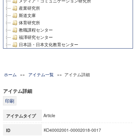
メディア・コミュニケーション研究所
産業研究所
斯道文庫
体育研究所
教職課程センター
福澤研究センター
日本語・日本文化教育センター
アート・センター
外国語教育研究センター
デジタルメディア・コンテンツ統合研究センター
ホーム
»»
グローバルリサーチインスティテュート
アイテム一覧
»» アイテム詳細
塾内助成報告書
科学研究費補助金研究成果報告書
アイテム詳細
21世紀COEプログラム
慶應義塾大学グローバルCOEプログラム市民社会ガバナンス
慶應義塾大学グローバルCOEプログラム論理と感性の先端的
Article
アイテムタイプ
博士課程教育リーディングプログラム「超成熟社会発展のサ
学術雑誌掲載論文等(8)
KO40002001-00002018-0017
ID
その他