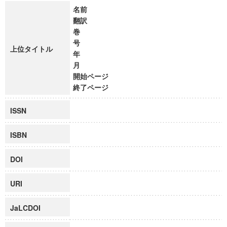
名前
翻訳
巻
号
上位タイトル
年
月
開始ページ
終了ページ
ISSN
ISBN
DOI
URI
JaLCDOI