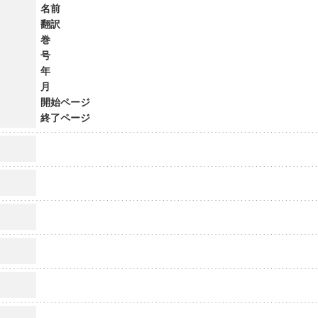
名前
翻訳
巻
号
年
月
開始ページ
終了ページ