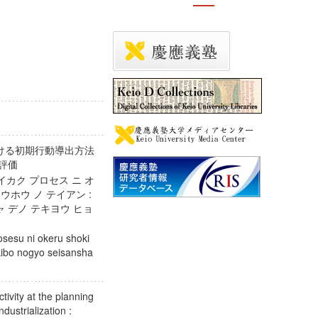
ける初期行動導出方法
適用評価
イカク プロセス ニ オ
ウホウ ノ テイアン :
 デノ テキヨウ ヒョ
osesu ni okeru shoki
kibo nogyo seisansha
ctivity at the planning
ndustrialization :