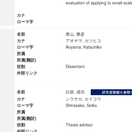
evaluation of applying to small-scal
カナ
ローマ字
名前
青山, 勝彦
カナ
アオヤマ, カツヒコ
ローマ字
Aoyama, Katsuhiko
所属
所属(翻訳)
役割
Dissertant
外部リンク
名前
白坂, 成功
カナ
シラサカ, セイコウ
ンス教育研究センター
ローマ字
Shirasaka, Seiko
端的教育研究拠点
所属
のサイエンス」
所属(翻訳)
役割
Thesis advisor
外部リンク