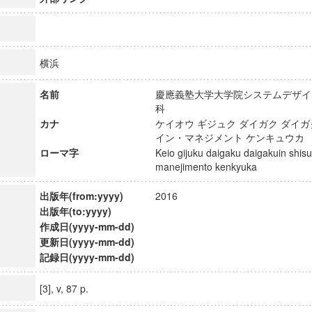
横浜
名前
慶應義塾大学大学院システムデザイ
科
カナ
ケイオウ ギジュク ダイガク ダイガ
イン・マネジメント ケンキュウ
ローマ字
Keio gijuku daigaku daigakuin shis
manejimento kenkyuka
出版年(from:yyyy)
2016
出版年(to:yyyy)
作成日(yyyy-mm-dd)
更新日(yyyy-mm-dd)
記録日(yyyy-mm-dd)
[3], v, 87 p.