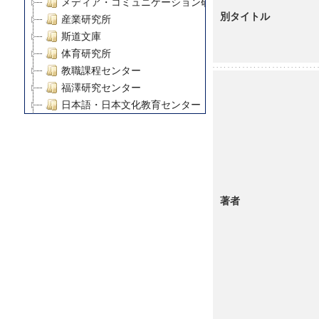
メディア・コミュニケーション研究所
別タイトル
産業研究所
斯道文庫
体育研究所
教職課程センター
福澤研究センター
日本語・日本文化教育センター
アート・センター
外国語教育研究センター
デジタルメディア・コンテンツ統合研究センター
グローバルリサーチインスティテュート
塾内助成報告書
著者
科学研究費補助金研究成果報告書
21世紀COEプログラム
慶應義塾大学グローバルCOEプログラム市民社会ガバナ
慶應義塾大学グローバルCOEプログラム論理と感性の先
博士課程教育リーディングプログラム「超成熟社会発展
学術雑誌掲載論文等(8)
その他