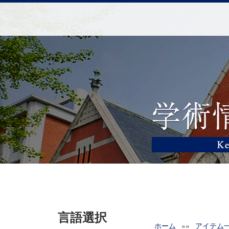
言語選択
ホーム
»»
アイテム