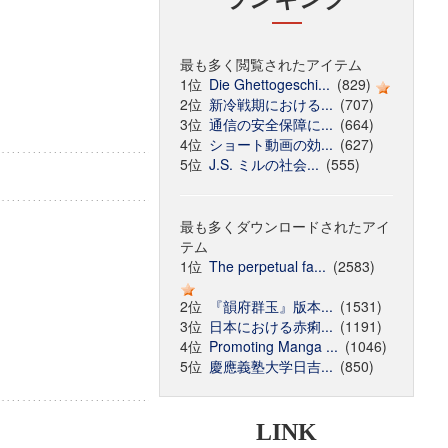
最も多く閲覧されたアイテム
1位
Die Ghettogeschi...
(829)
2位
新冷戦期における...
(707)
3位
通信の安全保障に...
(664)
4位
ショート動画の効...
(627)
5位
J.S. ミルの社会...
(555)
最も多くダウンロードされたアイ
テム
1位
The perpetual fa...
(2583)
2位
『韻府群玉』版本...
(1531)
3位
日本における赤痢...
(1191)
4位
Promoting Manga ...
(1046)
5位
慶應義塾大学日吉...
(850)
LINK