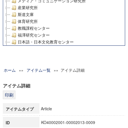
メディア・コミュニケーション研究所
産業研究所
斯道文庫
体育研究所
教職課程センター
福澤研究センター
日本語・日本文化教育センター
アート・センター
外国語教育研究センター
デジタルメディア・コンテンツ統合研究センター
ホーム
»»
グローバルリサーチインスティテュート
アイテム一覧
»» アイテム詳細
塾内助成報告書
科学研究費補助金研究成果報告書
アイテム詳細
21世紀COEプログラム
慶應義塾大学グローバルCOEプログラム市民社会ガバナンス
慶應義塾大学グローバルCOEプログラム論理と感性の先端的
Article
アイテムタイプ
博士課程教育リーディングプログラム「超成熟社会発展のサ
学術雑誌掲載論文等(8)
KO40002001-00002013-0009
ID
その他