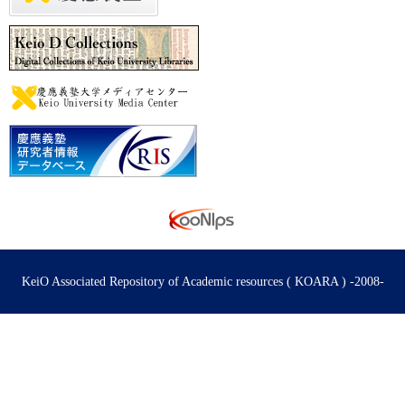
KeiO Associated Repository of Academic resources ( KOARA ) -2008-