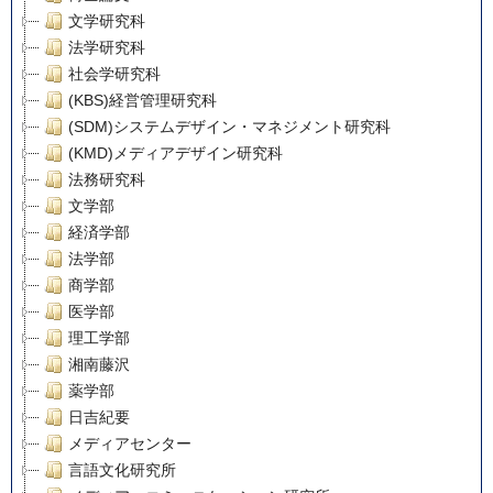
文学研究科
法学研究科
社会学研究科
(KBS)経営管理研究科
(SDM)システムデザイン・マネジメント研究科
(KMD)メディアデザイン研究科
法務研究科
文学部
経済学部
法学部
商学部
医学部
理工学部
湘南藤沢
薬学部
日吉紀要
メディアセンター
言語文化研究所