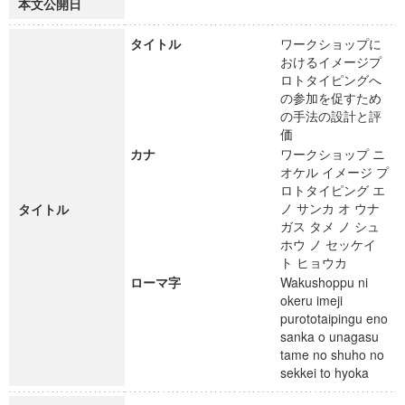
本文公開日
タイトル
ワークショップに
おけるイメージプ
ロトタイピングへ
の参加を促すため
の手法の設計と評
価
カナ
ワークショップ ニ
オケル イメージ プ
ロトタイピング エ
ノ サンカ オ ウナ
タイトル
ガス タメ ノ シュ
ホウ ノ セッケイ
ト ヒョウカ
ローマ字
Wakushoppu ni
okeru imeji
purototaipingu eno
sanka o unagasu
tame no shuho no
sekkei to hyoka