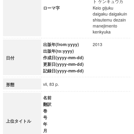
ト ケンキュウカ
ローマ字
Keio gijuku
daigaku daigakuin
shisutemu dezain
manejimento
kenkyuka
出版年(from:yyyy)
2013
出版年(to:yyyy)
作成日(yyyy-mm-dd)
日付
更新日(yyyy-mm-dd)
記録日(yyyy-mm-dd)
vii, 83 p.
形態
名前
翻訳
巻
号
上位タイトル
年
月