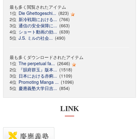
最も多く閲覧されたアイテム
1位
Die Ghettogeschi...
(823)
2位
新冷戦期における...
(766)
3位
通信の安全保障に...
(663)
4位
ショート動画の効...
(639)
5位
J.S. ミルの社会...
(490)
最も多くダウンロードされたアイテム
1位
The perpetual fa...
(2646)
2位
『韻府群玉』版本...
(1518)
3位
日本における赤痢...
(1109)
4位
Promoting Manga ...
(1096)
5位
慶應義塾大学日吉...
(854)
LINK