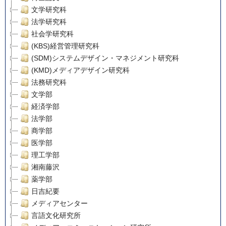
文学研究科
法学研究科
社会学研究科
(KBS)経営管理研究科
(SDM)システムデザイン・マネジメント研究科
(KMD)メディアデザイン研究科
法務研究科
文学部
経済学部
法学部
商学部
医学部
理工学部
湘南藤沢
薬学部
日吉紀要
メディアセンター
言語文化研究所