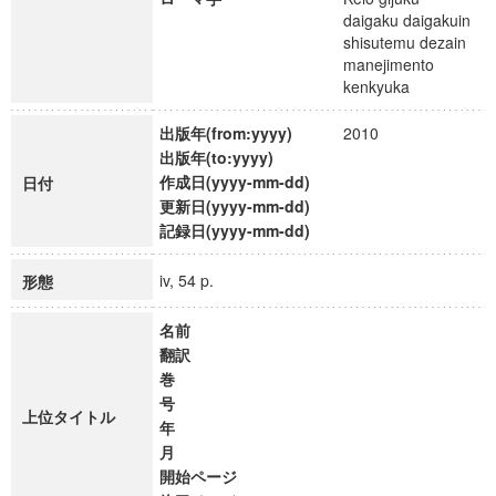
daigaku daigakuin
shisutemu dezain
manejimento
kenkyuka
出版年(from:yyyy)
2010
出版年(to:yyyy)
作成日(yyyy-mm-dd)
日付
更新日(yyyy-mm-dd)
記録日(yyyy-mm-dd)
iv, 54 p.
形態
名前
翻訳
巻
号
上位タイトル
年
月
開始ページ