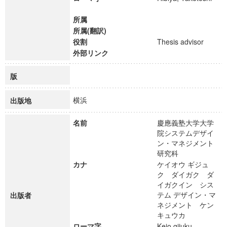
所属
所属(翻訳)
役割
Thesis advisor
外部リンク
版
横浜
出版地
名前
慶應義塾大学大学
院システムデザイ
ン・マネジメント
研究科
カナ
ケイオウ ギジュ
ク ダイガク ダ
イガクイン シス
テム デザイン・マ
出版者
ネジメント ケン
キュウカ
ローマ字
Keio gijuku