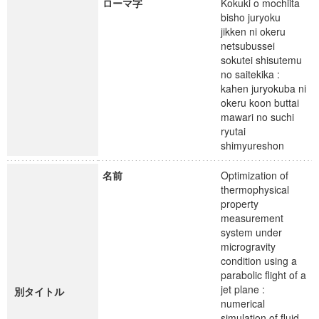
ローマ字
Kokuki o mochiita
bisho juryoku
jikken ni okeru
netsubussei
sokutei shisutemu
no saitekika :
kahen juryokuba ni
okeru koon buttai
mawari no suchi
ryutai
shimyureshon
名前
Optimization of
thermophysical
property
measurement
system under
microgravity
condition using a
parabolic flight of a
jet plane :
別タイトル
numerical
simulation of fluid