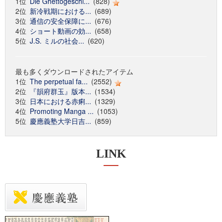
1位
Die Ghettogeschi...
(828)
2位
新冷戦期における...
(689)
3位
通信の安全保障に...
(676)
4位
ショート動画の効...
(658)
5位
J.S. ミルの社会...
(620)
最も多くダウンロードされたアイテム
1位
The perpetual fa...
(2552)
2位
『韻府群玉』版本...
(1534)
3位
日本における赤痢...
(1329)
4位
Promoting Manga ...
(1053)
5位
慶應義塾大学日吉...
(859)
LINK