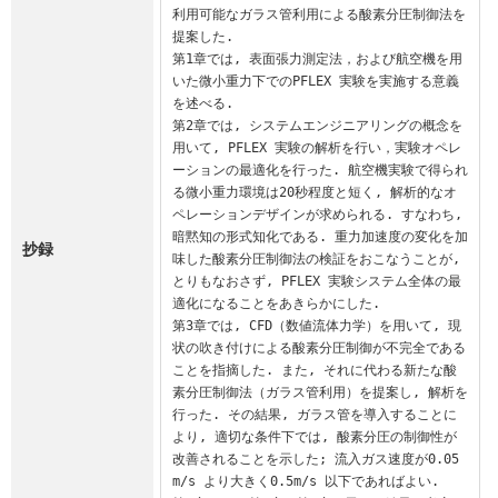
利用可能なガラス管利用による酸素分圧制御法を
提案した.

第1章では, 表面張力測定法，および航空機を用
いた微小重力下でのPFLEX 実験を実施する意義
を述べる.

第2章では, システムエンジニアリングの概念を
用いて, PFLEX 実験の解析を行い，実験オペレ
ーションの最適化を行った. 航空機実験で得られ
る微小重力環境は20秒程度と短く, 解析的なオ
ペレーションデザインが求められる. すなわち, 
暗黙知の形式知化である. 重力加速度の変化を加
抄録
味した酸素分圧制御法の検証をおこなうことが, 
とりもなおさず, PFLEX 実験システム全体の最
適化になることをあきらかにした.

第3章では, CFD（数値流体力学）を用いて, 現
状の吹き付けによる酸素分圧制御が不完全である
ことを指摘した. また, それに代わる新たな酸
素分圧制御法（ガラス管利用）を提案し, 解析を
行った. その結果, ガラス管を導入することに
より, 適切な条件下では, 酸素分圧の制御性が
改善されることを示した; 流入ガス速度が0.05
m/s より大きく0.5m/s 以下であればよい.
