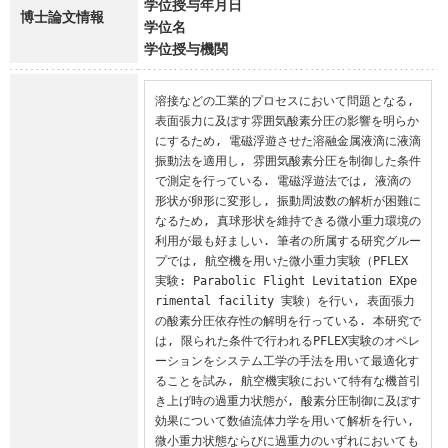
学位授与年月日
博士論文情報
学位名
学位授与機関
溶接などの工業的プロセスにおいて問題となる, 
表面張力に及ぼす雰囲気酸素分圧の影響を明らか
にするため, 電磁浮遊させた溶融金属液滴に液滴
振動法を適用し, 雰囲気酸素分圧を制御した条件
で測定を行っている. 電磁浮遊法では, 液滴の
形状が卵形に変形し, 振動周波数の解析が困難に
なるため, 真球形状を維持できる微小重力環境の
利用が最も好ましい. 筆者の所属する研究グルー
プでは, 航空機を用いた微小重力実験（PFLEX 
実験: Parabolic Flight Levitation EXpe
rimental facility 実験）を行い, 表面張力
の酸素分圧依存性の解明を行っている. 本研究で
は, 限られた条件で行われるPFLEX実験のオペレ
ーションをシステム工学の手法を用いて最適化す
ることを試み, 航空機実験において特有な機首引
き上げ時の過重力状態が, 酸素分圧制御に及ぼす
効果について数値流体力学を用いて解析を行い, 
微小重力状態ならびに過重力のいずれにおいても