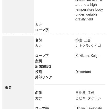
around a high
temperature body
under variable
gravity field
カナ
ローマ字
名前
柿倉, 圭吾
カナ
カキクラ, ケイゴ
ローマ字
Kakikura, Keigo
所属
所属(翻訳)
役割
Dissertant
外部リンク
著者
名前
日比谷, 孟俊
カナ
ヒビヤ, タケトシ
ローマ字
Hibiya, Taketoshi