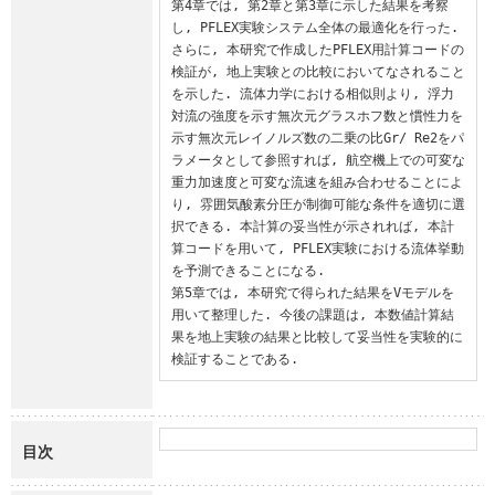
第4章では, 第2章と第3章に示した結果を考察
し, PFLEX実験システム全体の最適化を行った. 
さらに, 本研究で作成したPFLEX用計算コードの
検証が, 地上実験との比較においてなされること
を示した. 流体力学における相似則より, 浮力
対流の強度を示す無次元グラスホフ数と慣性力を
示す無次元レイノルズ数の二乗の比Gr/ Re2をパ
ラメータとして参照すれば, 航空機上での可変な
重力加速度と可変な流速を組み合わせることによ
り, 雰囲気酸素分圧が制御可能な条件を適切に選
択できる. 本計算の妥当性が示されれば, 本計
算コードを用いて, PFLEX実験における流体挙動
を予測できることになる.

第5章では, 本研究で得られた結果をVモデルを
用いて整理した. 今後の課題は, 本数値計算結
果を地上実験の結果と比較して妥当性を実験的に
検証することである.
目次