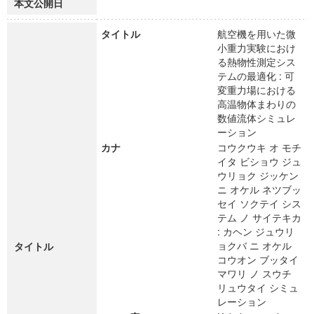
本文公開日
タイトル
航空機を用いた微
小重力実験におけ
る熱物性測定シス
テムの最適化 : 可
変重力場における
高温物体まわりの
数値流体シミュレ
ーション
カナ
コウクウキ オ モチ
イタ ビショウ ジュ
ウリョク ジッケン
ニ オケル ネツブッ
セイ ソクテイ シス
テム ノ サイテキカ
: カヘン ジュウリ
ョクバ ニ オケル
タイトル
コウオン ブッタイ
マワリ ノ スウチ
リュウタイ シミュ
レーション