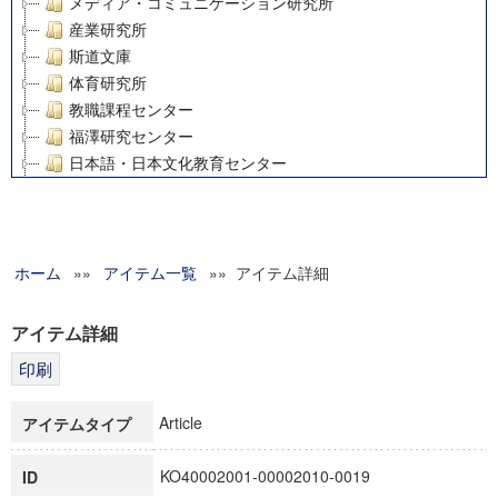
メディア・コミュニケーション研究所
産業研究所
斯道文庫
体育研究所
教職課程センター
福澤研究センター
日本語・日本文化教育センター
アート・センター
外国語教育研究センター
デジタルメディア・コンテンツ統合研究センター
ホーム
»»
グローバルリサーチインスティテュート
アイテム一覧
»» アイテム詳細
塾内助成報告書
科学研究費補助金研究成果報告書
アイテム詳細
21世紀COEプログラム
慶應義塾大学グローバルCOEプログラム市民社会ガバナンス
慶應義塾大学グローバルCOEプログラム論理と感性の先端的
Article
アイテムタイプ
博士課程教育リーディングプログラム「超成熟社会発展のサ
学術雑誌掲載論文等(8)
KO40002001-00002010-0019
ID
その他