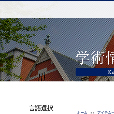
言語選択
ホーム
»»
アイテム