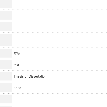
英語
text
Thesis or Dissertation
none