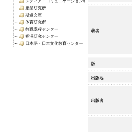
メディア・コミュニケーション研究所
産業研究所
斯道文庫
体育研究所
教職課程センター
著者
福澤研究センター
日本語・日本文化教育センター
アート・センター
外国語教育研究センター
版
デジタルメディア・コンテンツ統合研究センター
グローバルリサーチインスティテュート
出版地
塾内助成報告書
科学研究費補助金研究成果報告書
21世紀COEプログラム
出版者
慶應義塾大学グローバルCOEプログラム市民社会ガバナ
慶應義塾大学グローバルCOEプログラム論理と感性の先
博士課程教育リーディングプログラム「超成熟社会発展
学術雑誌掲載論文等(8)
その他