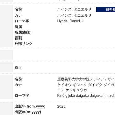
名前
ハインズ, ダニエル J
カナ
ハインズ, ダニエル J
ローマ字
Hynds, Daniel J.
所属
所属(翻訳)
役割
外部リンク
横浜
名前
慶應義塾大学大学院メディアデザ
カナ
ケイオウ ギジュク ダイガク ダイガ
ンス教育研究センター
イン ケンキュウカ
端的教育研究拠点
ローマ字
Keiō gijuku daigaku daigakuin m
のサイエンス」
出版年(from:yyyy)
2023
出版年(to:yyyy)