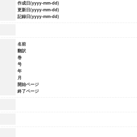
作成日(yyyy-mm-dd)
更新日(yyyy-mm-dd)
記録日(yyyy-mm-dd)
名前
翻訳
巻
号
年
月
開始ページ
終了ページ