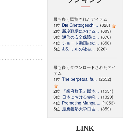
最も多く閲覧されたアイテム
1位
Die Ghettogeschi...
(828)
2位
新冷戦期における...
(689)
3位
通信の安全保障に...
(676)
4位
ショート動画の効...
(658)
5位
J.S. ミルの社会...
(620)
最も多くダウンロードされたアイ
テム
1位
The perpetual fa...
(2552)
2位
『韻府群玉』版本...
(1534)
3位
日本における赤痢...
(1329)
4位
Promoting Manga ...
(1053)
5位
慶應義塾大学日吉...
(859)
LINK