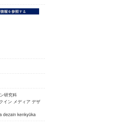
イン研究科
クイン メディア デザ
edia dezain kenkyūka