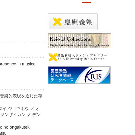
presence in musical
体情報の音楽的表現を通じた存
 セイタイ ジョウホウ ノ オ
 ソンザイカン ノ デン
hō no ongakuteki
ntatsu