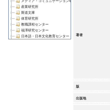
メディア・コミュニケーション研究所
産業研究所
斯道文庫
体育研究所
教職課程センター
福澤研究センター
著者
日本語・日本文化教育センター
アート・センター
外国語教育研究センター
デジタルメディア・コンテンツ統合研究センター
グローバルリサーチインスティテュート
塾内助成報告書
科学研究費補助金研究成果報告書
21世紀COEプログラム
慶應義塾大学グローバルCOEプログラム市民社会ガバナ
版
慶應義塾大学グローバルCOEプログラム論理と感性の先
博士課程教育リーディングプログラム「超成熟社会発展
出版地
学術雑誌掲載論文等(8)
その他