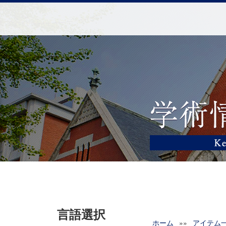
言語選択
ホーム
»»
アイテム