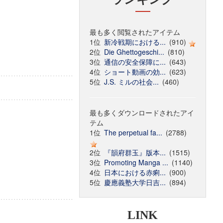
最も多く閲覧されたアイテム
1位
新冷戦期における...
(910)
2位
Die Ghettogeschi...
(810)
3位
通信の安全保障に...
(643)
4位
ショート動画の効...
(623)
5位
J.S. ミルの社会...
(460)
最も多くダウンロードされたアイ
テム
1位
The perpetual fa...
(2788)
2位
『韻府群玉』版本...
(1515)
3位
Promoting Manga ...
(1140)
4位
日本における赤痢...
(900)
5位
慶應義塾大学日吉...
(894)
LINK