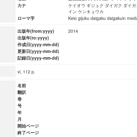
カナ
ケイオウ ギジュク ダイガク ダイガ
イン ケンキュウカ
ローマ字
Keio gijuku daigaku daigakuin m
出版年(from:yyyy)
2014
出版年(to:yyyy)
作成日(yyyy-mm-dd)
更新日(yyyy-mm-dd)
記録日(yyyy-mm-dd)
vi, 112 p.
名前
翻訳
巻
号
年
月
開始ページ
終了ページ