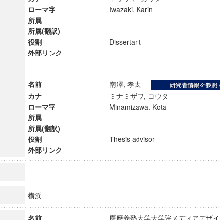
ローマ字
Iwazaki, Karin
所属
所属(翻訳)
役割
Dissertant
外部リンク
名前
南澤, 孝太
カナ
ミナミザワ, コウタ
ローマ字
Minamizawa, Kota
所属
所属(翻訳)
役割
Thesis advisor
外部リンク
ンス教育研究センター
端的教育研究拠点
のサイエンス」
横浜
名前
慶應義塾大学大学院メディアデザ