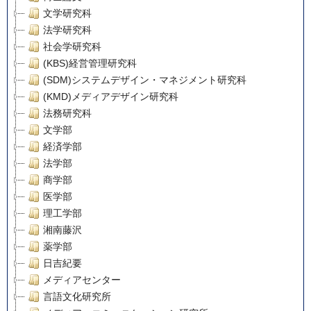
文学研究科
法学研究科
社会学研究科
(KBS)経営管理研究科
(SDM)システムデザイン・マネジメント研究科
(KMD)メディアデザイン研究科
法務研究科
文学部
経済学部
法学部
商学部
医学部
理工学部
湘南藤沢
薬学部
日吉紀要
メディアセンター
言語文化研究所