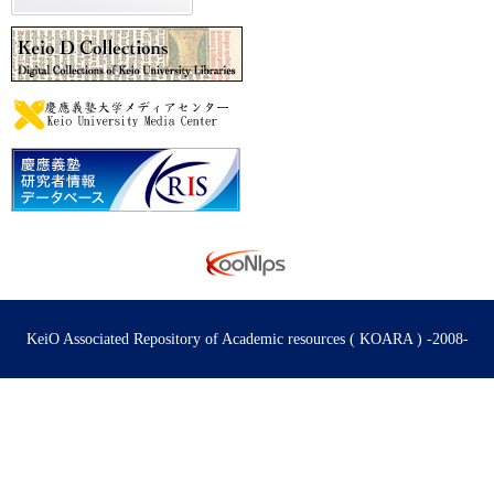
KeiO Associated Repository of Academic resources ( KOARA ) -2008-