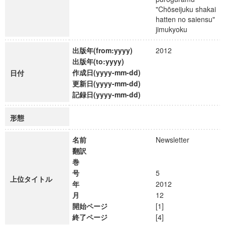
"Chōseijuku shakai
hatten no saiensu"
jimukyoku
出版年(from:yyyy)
2012
出版年(to:yyyy)
作成日(yyyy-mm-dd)
日付
更新日(yyyy-mm-dd)
記録日(yyyy-mm-dd)
形態
名前
Newsletter
翻訳
巻
号
5
上位タイトル
年
2012
月
12
開始ページ
[1]
終了ページ
[4]