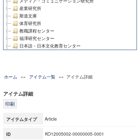
メディア・コミュニケーション研究所
産業研究所
斯道文庫
体育研究所
教職課程センター
福澤研究センター
日本語・日本文化教育センター
アート・センター
外国語教育研究センター
デジタルメディア・コンテンツ統合研究センター
ホーム
»»
グローバルリサーチインスティテュート
アイテム一覧
»» アイテム詳細
塾内助成報告書
科学研究費補助金研究成果報告書
アイテム詳細
21世紀COEプログラム
慶應義塾大学グローバルCOEプログラム市民社会ガバナンス
慶應義塾大学グローバルCOEプログラム論理と感性の先端的
Article
アイテムタイプ
博士課程教育リーディングプログラム「超成熟社会発展のサ
学術雑誌掲載論文等(8)
KO12005002-00000005-0001
ID
その他