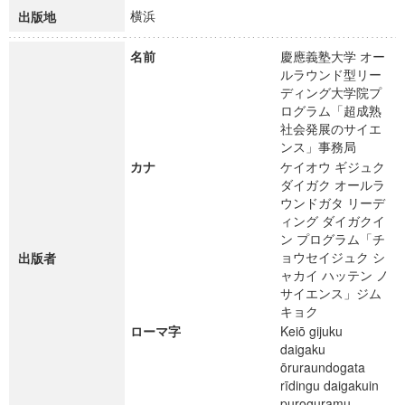
横浜
出版地
名前
慶應義塾大学 オー
ルラウンド型リー
ディング大学院プ
ログラム「超成熟
社会発展のサイエ
ンス」事務局
カナ
ケイオウ ギジュク
ダイガク オールラ
ウンドガタ リーデ
ィング ダイガクイ
ン プログラム「チ
ョウセイジュク シ
出版者
ャカイ ハッテン ノ
サイエンス」ジム
キョク
ローマ字
Keiō gijuku
daigaku
ōruraundogata
rīdingu daigakuin
puroguramu