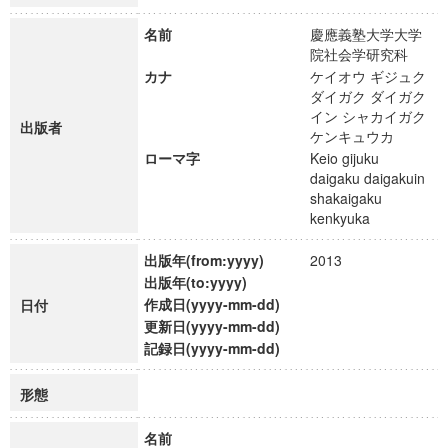
名前
慶應義塾大学大学
院社会学研究科
カナ
ケイオウ ギジュク
ダイガク ダイガク
イン シャカイガク
出版者
ケンキュウカ
ローマ字
Keio gijuku
daigaku daigakuin
shakaigaku
kenkyuka
出版年(from:yyyy)
2013
出版年(to:yyyy)
作成日(yyyy-mm-dd)
日付
更新日(yyyy-mm-dd)
記録日(yyyy-mm-dd)
形態
名前