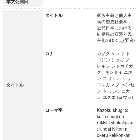
本文公開日
タイトル
家族主義と個人主
義の歴史社会学 :
近代日本における
結婚観の変遷と民
主化のゆくえ(要旨)
カナ
カゾク シュギ ト
コジン シュギ ノ
レキシ シャカイガ
ク : キンダイ ニホ
ン ニ オケル ケッ
コンカン ノ ヘンセ
タイトル
ン ト ミンシュカ
ノ ユクエ (ヨウシ)
ローマ字
Kazoku shugi to
kojin shugi no
rekishi shakaigaku
: kindai Nihon ni
okeru kekkonkan