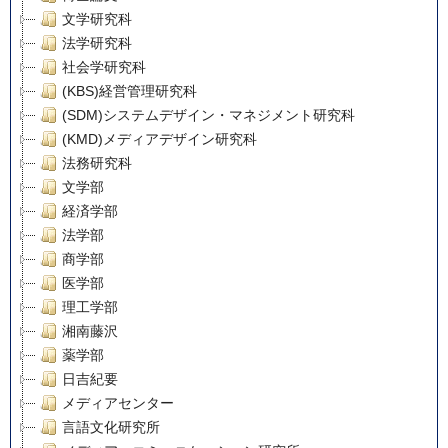
文学研究科
法学研究科
社会学研究科
(KBS)経営管理研究科
(SDM)システムデザイン・マネジメント研究科
(KMD)メディアデザイン研究科
法務研究科
文学部
経済学部
法学部
商学部
医学部
理工学部
湘南藤沢
薬学部
日吉紀要
メディアセンター
言語文化研究所