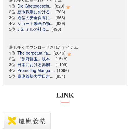
最も多く閲覧されたアイテム
1位
Die Ghettogeschi...
(823)
2位
新冷戦期における...
(766)
3位
通信の安全保障に...
(663)
4位
ショート動画の効...
(639)
5位
J.S. ミルの社会...
(490)
最も多くダウンロードされたアイテム
1位
The perpetual fa...
(2646)
2位
『韻府群玉』版本...
(1518)
3位
日本における赤痢...
(1109)
4位
Promoting Manga ...
(1096)
5位
慶應義塾大学日吉...
(854)
LINK