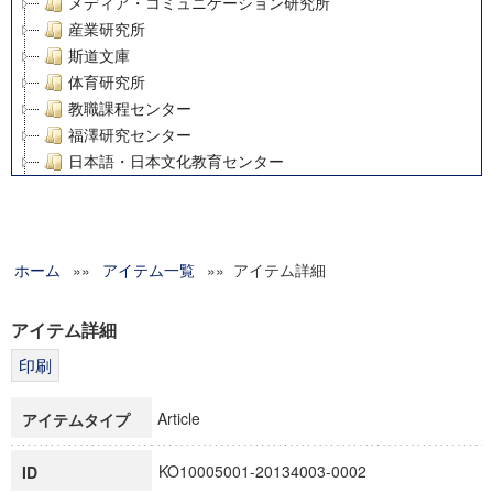
メディア・コミュニケーション研究所
産業研究所
斯道文庫
体育研究所
教職課程センター
福澤研究センター
日本語・日本文化教育センター
アート・センター
外国語教育研究センター
デジタルメディア・コンテンツ統合研究センター
ホーム
»»
グローバルリサーチインスティテュート
アイテム一覧
»» アイテム詳細
塾内助成報告書
科学研究費補助金研究成果報告書
アイテム詳細
21世紀COEプログラム
慶應義塾大学グローバルCOEプログラム市民社会ガバナンス
慶應義塾大学グローバルCOEプログラム論理と感性の先端的
Article
アイテムタイプ
博士課程教育リーディングプログラム「超成熟社会発展のサ
学術雑誌掲載論文等(8)
KO10005001-20134003-0002
ID
その他