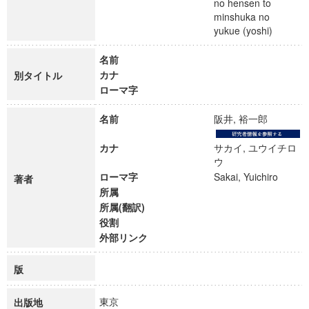
no hensen to
minshuka no
yukue (yoshi)
名前
カナ
別タイトル
ローマ字
名前
阪井, 裕一郎
カナ
サカイ, ユウイチロ
ウ
ローマ字
Sakai, Yuichiro
著者
所属
所属(翻訳)
役割
外部リンク
版
東京
出版地