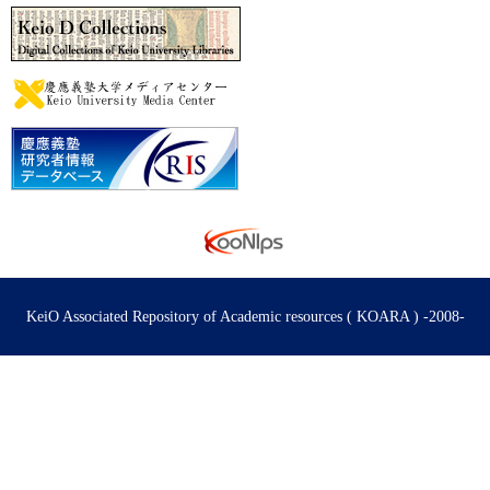
KeiO Associated Repository of Academic resources ( KOARA ) -2008-