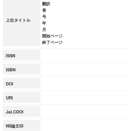
翻訳
巻
号
上位タイトル
年
月
開始ページ
終了ページ
ISSN
ISBN
DOI
URI
JaLCDOI
NII論文ID