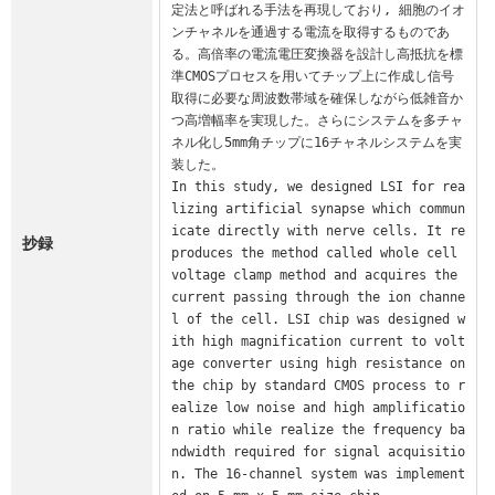
定法と呼ばれる手法を再現しており, 細胞のイオ
ンチャネルを通過する電流を取得するものであ
る。高倍率の電流電圧変換器を設計し高抵抗を標
準CMOSプロセスを用いてチップ上に作成し信号
取得に必要な周波数帯域を確保しながら低雑音か
つ高増幅率を実現した。さらにシステムを多チャ
ネル化し5mm角チップに16チャネルシステムを実
装した。

In this study, we designed LSI for rea
lizing artificial synapse which commun
icate directly with nerve cells. It re
抄録
produces the method called whole cell 
voltage clamp method and acquires the 
current passing through the ion channe
l of the cell. LSI chip was designed w
ith high magnification current to volt
age converter using high resistance on 
the chip by standard CMOS process to r
ealize low noise and high amplificatio
n ratio while realize the frequency ba
ndwidth required for signal acquisitio
n. The 16-channel system was implement