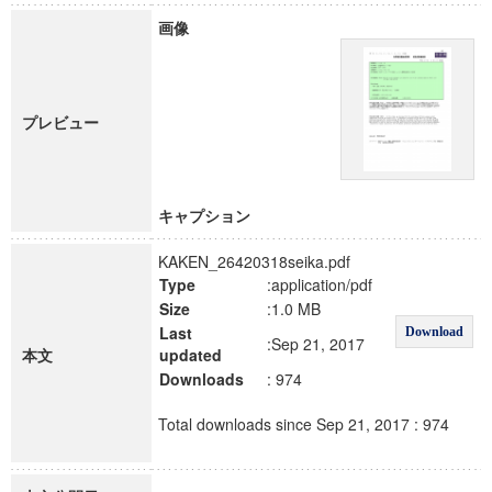
画像
プレビュー
キャプション
KAKEN_26420318seika.pdf
Type
:application/pdf
Size
:1.0 MB
Last
Download
:Sep 21, 2017
本文
updated
Downloads
: 974
Total downloads since Sep 21, 2017 : 974