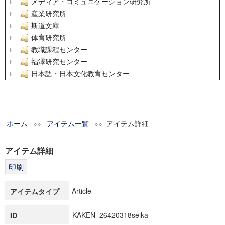
メディア・コミュニケーション研究所
産業研究所
斯道文庫
体育研究所
教職課程センター
福澤研究センター
日本語・日本文化教育センター
アート・センター
外国語教育研究センター
デジタルメディア・コンテンツ統合研究センター
ホーム
»»
グローバルリサーチインスティテュート
アイテム一覧
»» アイテム詳細
塾内助成報告書
科学研究費補助金研究成果報告書
アイテム詳細
21世紀COEプログラム
慶應義塾大学グローバルCOEプログラム市民社会ガバナンス
慶應義塾大学グローバルCOEプログラム論理と感性の先端的
Article
アイテムタイプ
博士課程教育リーディングプログラム「超成熟社会発展のサ
学術雑誌掲載論文等(8)
KAKEN_26420318seika
ID
その他