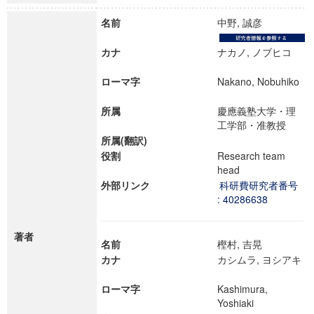
名前
中野, 誠彦
カナ
ナカノ, ノブヒコ
ローマ字
Nakano, Nobuhiko
所属
慶應義塾大学・理
工学部・准教授
所属(翻訳)
役割
Research team
head
外部リンク
科研費研究者番号
: 40286638
著者
名前
樫村, 吉晃
カナ
カシムラ, ヨシアキ
ローマ字
Kashimura,
Yoshiaki