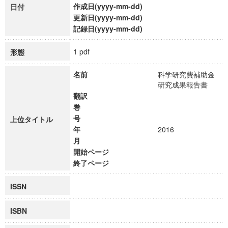
作成日(yyyy-mm-dd)
日付
更新日(yyyy-mm-dd)
記録日(yyyy-mm-dd)
1 pdf
形態
名前
科学研究費補助金
研究成果報告書
翻訳
巻
号
上位タイトル
年
2016
月
開始ページ
終了ページ
ISSN
ISBN