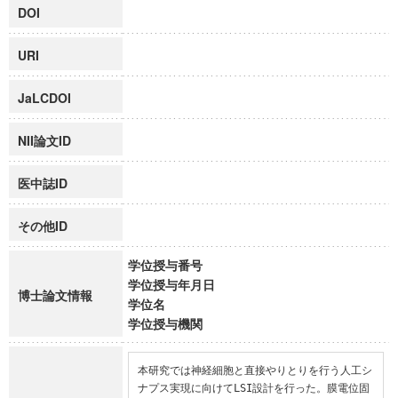
DOI
URI
JaLCDOI
NII論文ID
医中誌ID
その他ID
学位授与番号
学位授与年月日
博士論文情報
学位名
学位授与機関
本研究では神経細胞と直接やりとりを行う人工シ
ナプス実現に向けてLSI設計を行った。膜電位固