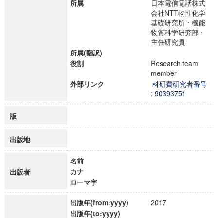
所属
日本電信電話株式
会社NTT物性化学
基礎研究所・機能
物質科学研究部・
主任研究員
所属(翻訳)
役割
Research team
member
外部リンク
科研費研究者番号
: 90393751
版
出版地
名前
カナ
出版者
ローマ字
出版年(from:yyyy)
2017
出版年(to:yyyy)