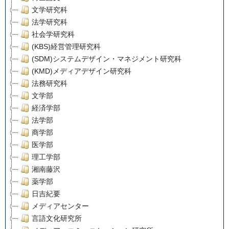
文学研究科
法学研究科
社会学研究科
(KBS)経営管理研究科
(SDM)システムデザイン・マネジメント研究科
(KMD)メディアデザイン研究科
法務研究科
文学部
経済学部
法学部
商学部
医学部
理工学部
湘南藤沢
薬学部
日吉紀要
メディアセンター
言語文化研究所