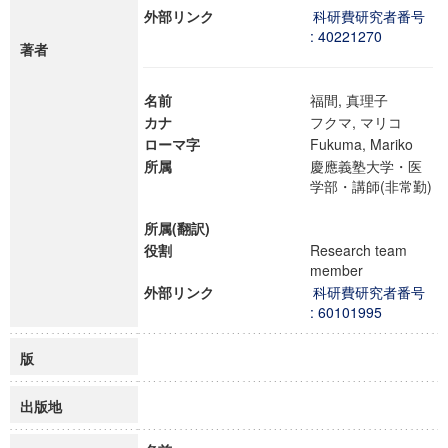
外部リンク
科研費研究者番号
: 40221270
著者
名前
福間, 真理子
カナ
フクマ, マリコ
ローマ字
Fukuma, Mariko
所属
慶應義塾大学・医
学部・講師(非常勤)
所属(翻訳)
役割
Research team
member
外部リンク
科研費研究者番号
: 60101995
版
出版地