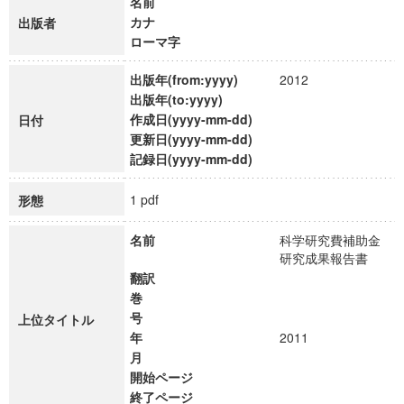
名前
カナ
出版者
ローマ字
出版年(from:yyyy)
2012
出版年(to:yyyy)
作成日(yyyy-mm-dd)
日付
更新日(yyyy-mm-dd)
記録日(yyyy-mm-dd)
1 pdf
形態
名前
科学研究費補助金
研究成果報告書
翻訳
巻
号
上位タイトル
年
2011
月
開始ページ
終了ページ