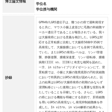
博士論文情報
学位名
学位授与機関
GPR49/LGR5遺伝子は、幾つかの癌で過剰発現す
ると共に、マウス小腸上皮並びに毛胞の幹細胞マ
ーカー遺伝子であることが報告されている。我々
は大腸発癌における意義を検討した。LGR5は対
応する正常粘膜と比較して大腸癌50例中35例で
高発現して、大腸腺腫においても全例で高発現し
ていた。またLGR5の発現レベルは、リンパ管侵
襲、静脈侵襲、腫瘍深達度、リンパ節転移、腫瘍
病期(IIIC vs. IIIB)と有意な相関を認めた。
一方、in situハイブリダイゼーションにて、背
景粘膜では、小腸と大腸の陰窩底部の円柱状細胞
抄録
において特異的にLGR5の発現が認められた。以
上の結果はLGR5が大腸癌発癌の初期のみならず
浸潤転移といった後期においても重要な役割を果
たしていることを示唆している。さらに、LGR5
の癌における機能を明確にする目的で、肝癌細胞
を用いLGR5の高発現ないし発現抑制細胞株を作
成した。In vitro, in vivo解析の結果から、