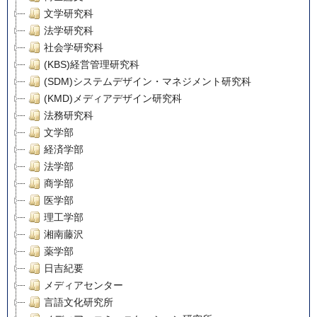
文学研究科
法学研究科
社会学研究科
(KBS)経営管理研究科
(SDM)システムデザイン・マネジメント研究科
(KMD)メディアデザイン研究科
法務研究科
文学部
経済学部
法学部
商学部
医学部
理工学部
湘南藤沢
薬学部
日吉紀要
メディアセンター
言語文化研究所