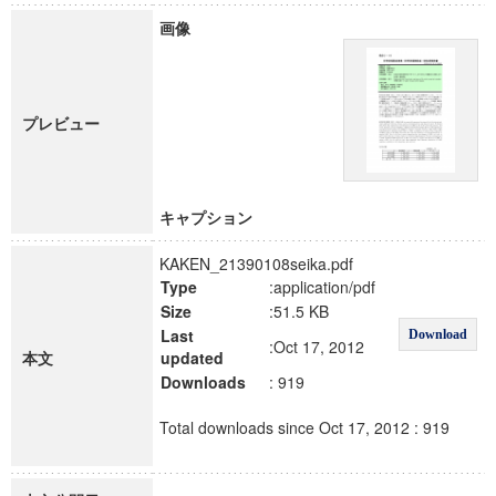
画像
プレビュー
キャプション
KAKEN_21390108seika.pdf
Type
:application/pdf
Size
:51.5 KB
Last
Download
:Oct 17, 2012
本文
updated
Downloads
: 919
Total downloads since Oct 17, 2012 : 919