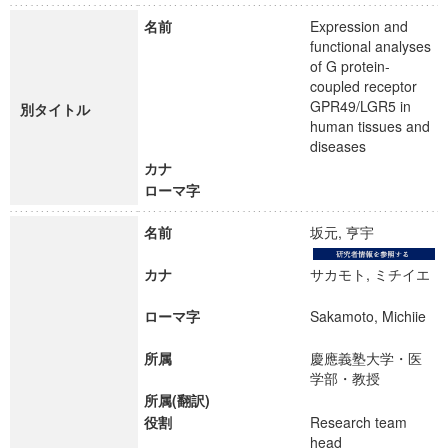
名前
Expression and
functional analyses
of G protein-
coupled receptor
GPR49/LGR5 in
別タイトル
human tissues and
diseases
カナ
ローマ字
名前
坂元, 亨宇
カナ
サカモト, ミチイエ
ローマ字
Sakamoto, Michiie
所属
慶應義塾大学・医
学部・教授
所属(翻訳)
役割
Research team
head