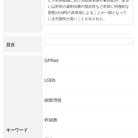
ヒト肝癌組織における結節形成や索状配列、ある
いは肝癌の薬剤治療の抵抗性など肝癌に特徴的な
形態がLGR5の高発現によることが一因となって
いる可能性が高いことが示された。
目次
GPR49
LGR5
細胞増殖
幹細胞
キーワード