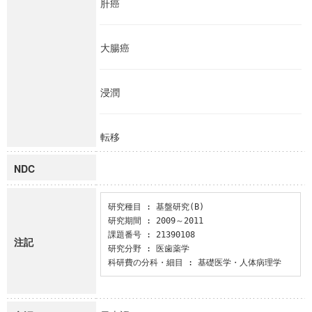
肝癌
大腸癌
浸潤
転移
NDC
研究種目 : 基盤研究(B)

研究期間 : 2009～2011

課題番号 : 21390108

注記
研究分野 : 医歯薬学

科研費の分科・細目 : 基礎医学・人体病理学