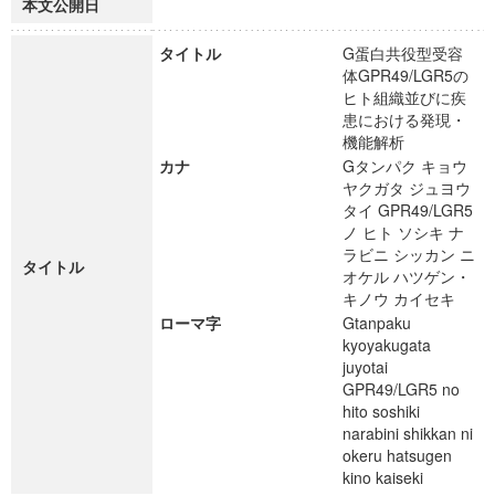
本文公開日
タイトル
G蛋白共役型受容
体GPR49/LGR5の
ヒト組織並びに疾
患における発現・
機能解析
カナ
Gタンパク キョウ
ヤクガタ ジュヨウ
タイ GPR49/LGR5
ノ ヒト ソシキ ナ
ラビニ シッカン ニ
タイトル
オケル ハツゲン・
キノウ カイセキ
ローマ字
Gtanpaku
kyoyakugata
juyotai
GPR49/LGR5 no
hito soshiki
narabini shikkan ni
okeru hatsugen
kino kaiseki