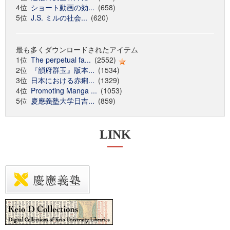
4位
ショート動画の効...
(658)
5位
J.S. ミルの社会...
(620)
最も多くダウンロードされたアイテム
1位
The perpetual fa...
(2552)
2位
『韻府群玉』版本...
(1534)
3位
日本における赤痢...
(1329)
4位
Promoting Manga ...
(1053)
5位
慶應義塾大学日吉...
(859)
LINK