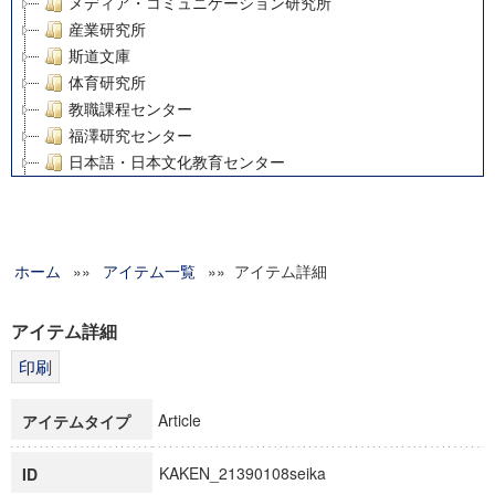
メディア・コミュニケーション研究所
産業研究所
斯道文庫
体育研究所
教職課程センター
福澤研究センター
日本語・日本文化教育センター
アート・センター
外国語教育研究センター
デジタルメディア・コンテンツ統合研究センター
ホーム
»»
グローバルリサーチインスティテュート
アイテム一覧
»» アイテム詳細
塾内助成報告書
科学研究費補助金研究成果報告書
アイテム詳細
21世紀COEプログラム
慶應義塾大学グローバルCOEプログラム市民社会ガバナンス
慶應義塾大学グローバルCOEプログラム論理と感性の先端的
Article
アイテムタイプ
博士課程教育リーディングプログラム「超成熟社会発展のサ
学術雑誌掲載論文等(8)
KAKEN_21390108seika
ID
その他