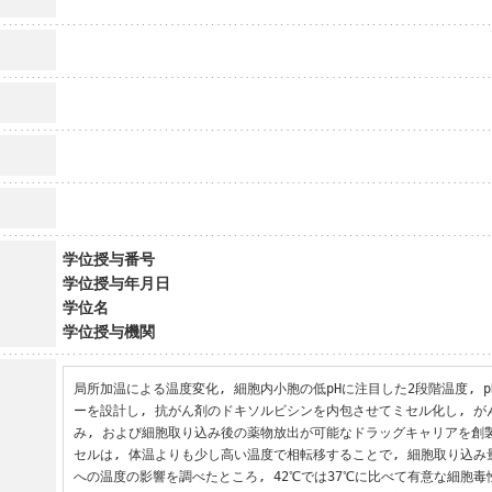
学位授与番号
学位授与年月日
学位名
学位授与機関
局所加温による温度変化, 細胞内小胞の低pHに注目した2段階温度, 
ーを設計し, 抗がん剤のドキソルビシンを内包させてミセル化し, 
み, および細胞取り込み後の薬物放出が可能なドラッグキャリアを創
セルは, 体温よりも少し高い温度で相転移することで, 細胞取り込
への温度の影響を調べたところ, 42℃では37℃に比べて有意な細胞