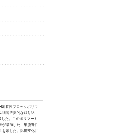
pH応答性ブロックポリマ
がん細胞選択的な取り込
製した。このポリマーミ
み量が増加した。細胞毒性
毒性を示した。温度変化に