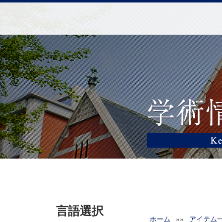
言語選択
ホーム
»»
アイテム