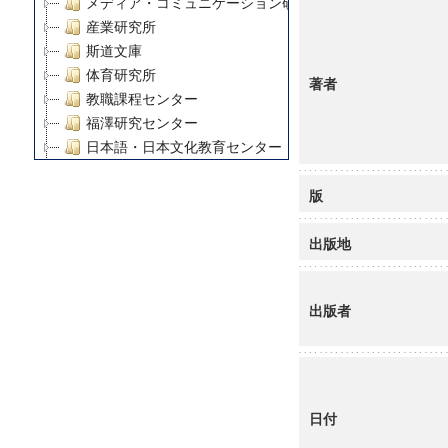
メディア・コミュニケーション研究所
産業研究所
斯道文庫
体育研究所
著者
教職課程センター
福澤研究センター
日本語・日本文化教育センター
アート・センター
版
外国語教育研究センター
デジタルメディア・コンテンツ統合研究センター
出版地
グローバルリサーチインスティテュート
塾内助成報告書
科学研究費補助金研究成果報告書
出版者
21世紀COEプログラム
慶應義塾大学グローバルCOEプログラム市民社会ガバナ
慶應義塾大学グローバルCOEプログラム論理と感性の先
博士課程教育リーディングプログラム「超成熟社会発展
学術雑誌掲載論文等(8)
日付
その他