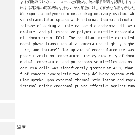
よる細胞取り込みコントロールと細胞内小胞の酸性環境を認識しドキ
出する2段階の応答機能を持ち, がん細胞に対して有効な作用を示した
We report a polymeric micelle drug delivery system, wh
ve intracellular uptake with external thermal stimulati
release of a drug at internal acidic endosomal pH. We 
erature- and pH-responsive polymeric micelle encapsula
nt, doxorubicin (DOX). The resultant micelle exhibited
ndent phase transition at a temperature slightly highe
ture, and intracellular uptake of encapsulated DOX was 
phase transition temperature. The cytotoxicity of doxo
d dual temperature- and pH-responsive micelles against
cer HeLa cells was significantly greater at 42 ℃ than
f-of-concept synergistic two-step delivery system with
ular uptake upon external thermal stimulation and rapid
internal acidic endosomal pH was effective against tum
温度