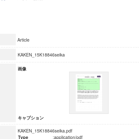
Article
KAKEN_15K18846seika
画像
キャプション
KAKEN_15K18846seika.pdf
Type
:application/pdf