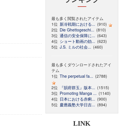
最も多く閲覧されたアイテム
1位
新冷戦期における...
(910)
2位
Die Ghettogeschi...
(810)
3位
通信の安全保障に...
(643)
4位
ショート動画の効...
(623)
5位
J.S. ミルの社会...
(460)
最も多くダウンロードされたアイ
テム
1位
The perpetual fa...
(2788)
2位
『韻府群玉』版本...
(1515)
3位
Promoting Manga ...
(1140)
4位
日本における赤痢...
(900)
5位
慶應義塾大学日吉...
(894)
LINK