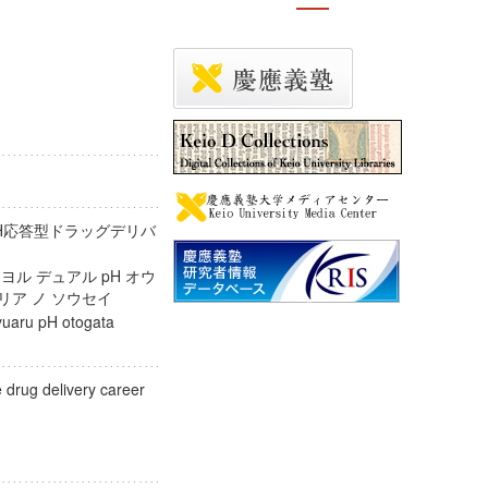
H応答型ドラッグデリバ
ヨル デュアル pH オウ
ャリア ノ ソウセイ
dyuaru pH otogata
 drug delivery career