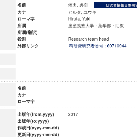
名前
蛭田, 勇樹
カナ
ヒルタ, ユウキ
ローマ字
Hiruta, Yuki
所属
慶應義塾大学・薬学部・助教
所属(翻訳)
役割
Research team head
外部リンク
科研費研究者番号 : 60710944
名前
カナ
ローマ字
ンス教育研究センター
端的教育研究拠点
出版年(from:yyyy)
2017
のサイエンス」
出版年(to:yyyy)
作成日(yyyy-mm-dd)
更新日(yyyy-mm-dd)