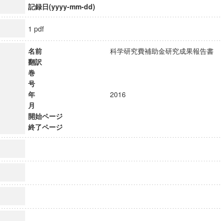
記録日(yyyy-mm-dd)
1 pdf
名前
科学研究費補助金研究成果報告
翻訳
巻
号
年
2016
月
開始ページ
終了ページ