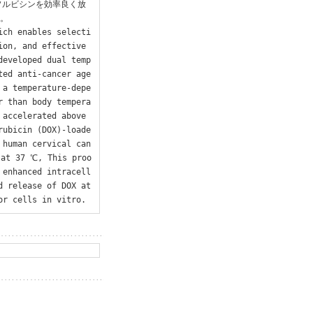
ソルビシンを効率良く放
。

ich enables selecti
on, and effective 
developed dual temp
ted anti-cancer age
 a temperature-depe
r than body tempera
accelerated above 
rubicin (DOX)-loade
 human cervical can
 at 37 ℃, This proo
 enhanced intracell
 release of DOX at 
or cells in vitro.