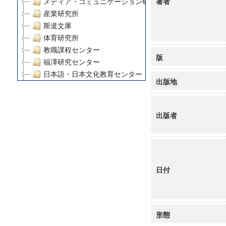
著者
メディア・コミュニケーション研究所
産業研究所
斯道文庫
体育研究所
教職課程センター
版
福澤研究センター
日本語・日本文化教育センター
出版地
アート・センター
外国語教育研究センター
デジタルメディア・コンテンツ統合研究センター
出版者
グローバルリサーチインスティテュート
塾内助成報告書
科学研究費補助金研究成果報告書
21世紀COEプログラム
日付
慶應義塾大学グローバルCOEプログラム市民社会ガバナ
慶應義塾大学グローバルCOEプログラム論理と感性の先
博士課程教育リーディングプログラム「超成熟社会発展
学術雑誌掲載論文等(8)
形態
その他