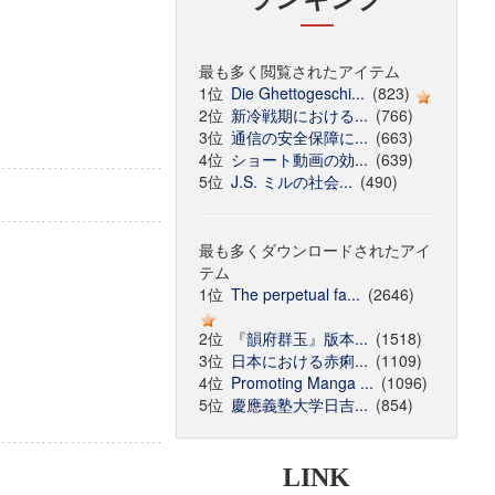
最も多く閲覧されたアイテム
1位
Die Ghettogeschi...
(823)
2位
新冷戦期における...
(766)
3位
通信の安全保障に...
(663)
4位
ショート動画の効...
(639)
5位
J.S. ミルの社会...
(490)
最も多くダウンロードされたアイ
テム
1位
The perpetual fa...
(2646)
2位
『韻府群玉』版本...
(1518)
3位
日本における赤痢...
(1109)
4位
Promoting Manga ...
(1096)
5位
慶應義塾大学日吉...
(854)
LINK