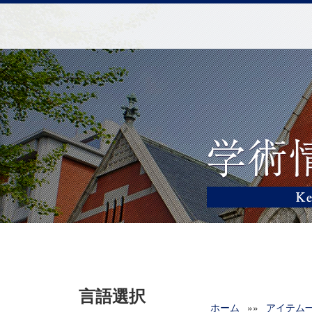
言語選択
ホーム
»»
アイテム