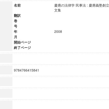
名前
慶應の法律学 民事法 : 慶應義塾
文集
翻訳
巻
号
年
2008
月
開始ページ
終了ページ
9784766415841