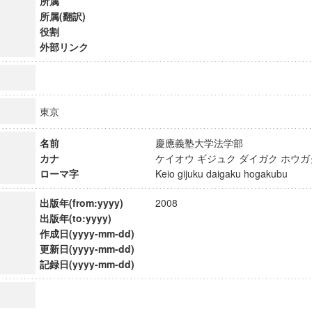
所属
所属(翻訳)
役割
外部リンク
東京
名前
慶應義塾大学法学部
カナ
ケイオウ ギジュク ダイガク ホ
ローマ字
Keio gijuku daigaku hogakubu
出版年(from:yyyy)
2008
出版年(to:yyyy)
作成日(yyyy-mm-dd)
ンス教育研究センター
更新日(yyyy-mm-dd)
端的教育研究拠点
記録日(yyyy-mm-dd)
のサイエンス」