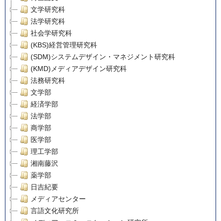
文学研究科
法学研究科
社会学研究科
(KBS)経営管理研究科
(SDM)システムデザイン・マネジメント研究科
(KMD)メディアデザイン研究科
法務研究科
文学部
経済学部
法学部
商学部
医学部
理工学部
湘南藤沢
薬学部
日吉紀要
メディアセンター
言語文化研究所