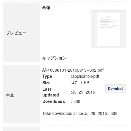
画像
プレビュー
キャプション
AN10086101-20150615--002.pdf
Type
:application/pdf
Size
:471.1 KB
Last
Download
:Jul 29, 2015
本文
updated
Downloads
: 538
Total downloads since Jul 29, 2015 : 538