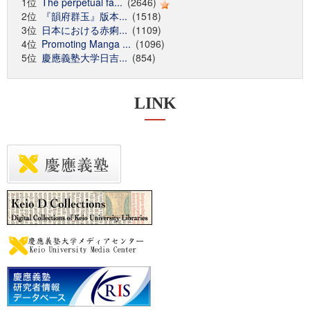
1位
The perpetual fa...
(2646)
2位
『韻府群玉』版本...
(1518)
3位
日本における赤痢...
(1109)
4位
Promoting Manga ...
(1096)
5位
慶應義塾大学日吉...
(854)
LINK