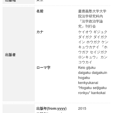
名前
慶應義塾大学大学
院法学研究科内
『法学政治学論
究』刊行会
カナ
ケイオウ ギジュク
ダイガク ダイガク
イン ホウガク ケン
キュウカナイ 『ホ
ウガク セイジガク
出版者
ロンキュウ』 カン
コウカイ
ローマ字
Keio gijuku
daigaku daigakuin
hogaku
kenkyukanai
"Hogaku seijigaku
ronkyu" kankokai
出版年(from:yyyy)
2015