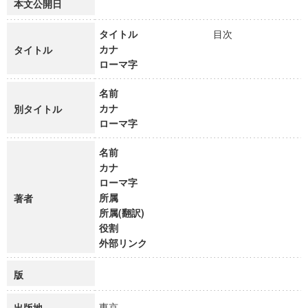
本文公開日
タイトル
目次
カナ
タイトル
ローマ字
名前
カナ
別タイトル
ローマ字
名前
カナ
ローマ字
所属
著者
所属(翻訳)
役割
外部リンク
版
東京
出版地