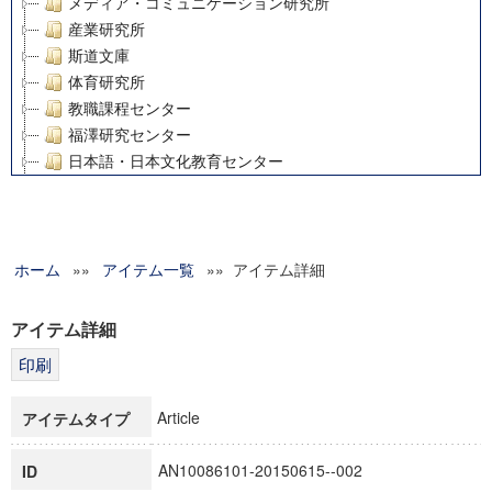
メディア・コミュニケーション研究所
産業研究所
斯道文庫
体育研究所
教職課程センター
福澤研究センター
日本語・日本文化教育センター
アート・センター
外国語教育研究センター
デジタルメディア・コンテンツ統合研究センター
ホーム
»»
グローバルリサーチインスティテュート
アイテム一覧
»» アイテム詳細
塾内助成報告書
科学研究費補助金研究成果報告書
アイテム詳細
21世紀COEプログラム
慶應義塾大学グローバルCOEプログラム市民社会ガバナンス
慶應義塾大学グローバルCOEプログラム論理と感性の先端的
Article
アイテムタイプ
博士課程教育リーディングプログラム「超成熟社会発展のサ
学術雑誌掲載論文等(8)
AN10086101-20150615--002
ID
その他