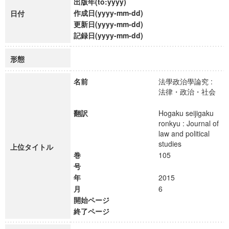
出版年(to:yyyy)
作成日(yyyy-mm-dd)
日付
更新日(yyyy-mm-dd)
記録日(yyyy-mm-dd)
形態
名前
法學政治學論究 :
法律・政治・社会
翻訳
Hogaku seijigaku
ronkyu : Journal of
law and political
studies
上位タイトル
巻
105
号
年
2015
月
6
開始ページ
終了ページ