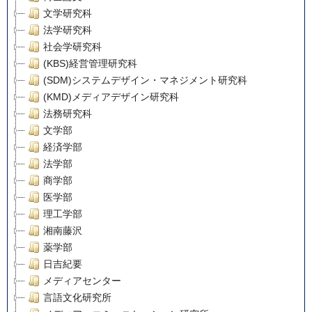
文学研究科
法学研究科
社会学研究科
(KBS)経営管理研究科
(SDM)システムデザイン・マネジメント研究科
(KMD)メディアデザイン研究科
法務研究科
文学部
経済学部
法学部
商学部
医学部
理工学部
湘南藤沢
薬学部
日吉紀要
メディアセンター
言語文化研究所