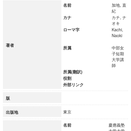
名前
加地, 直
紀
カナ
カチ, ナ
オキ
ローマ字
Kachi,
Naoki
著者
所属
中部女
子短期
大学講
師
所属(翻訳)
役割
外部リンク
版
東京
出版地
名前
慶應義塾
大学大学