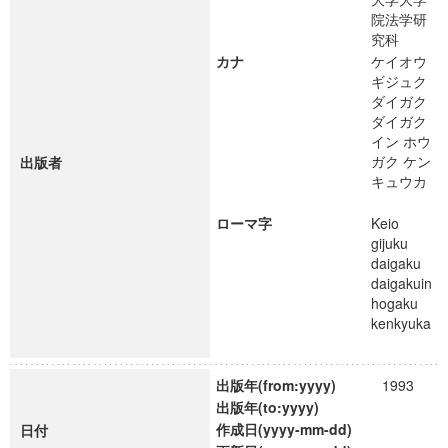
院法学研
究科
カナ
ケイオウ
ギジュク
ダイガク
ダイガク
イン ホウ
ガク ケン
出版者
キュウカ
ローマ字
Keio
gijuku
daigaku
daigakuin
hogaku
kenkyuka
出版年(from:yyyy)
1993
出版年(to:yyyy)
作成日(yyyy-mm-dd)
日付