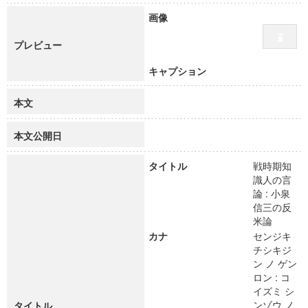
画像
プレビュー
キャプション
本文
本文公開日
タイトル
戦時期知
識人の言
論 : 小泉
信三の反
米論
カナ
センジキ
チシキジ
ン ノ ゲン
ロン : コ
イズミ シ
ンゾウ ノ
タイトル