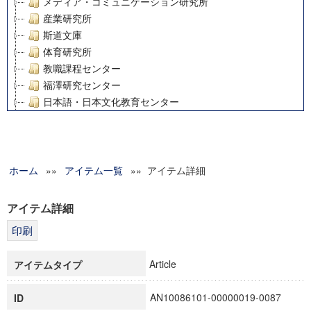
メディア・コミュニケーション研究所
産業研究所
斯道文庫
体育研究所
教職課程センター
福澤研究センター
日本語・日本文化教育センター
アート・センター
外国語教育研究センター
デジタルメディア・コンテンツ統合研究センター
ホーム
»»
グローバルリサーチインスティテュート
アイテム一覧
»» アイテム詳細
塾内助成報告書
科学研究費補助金研究成果報告書
アイテム詳細
21世紀COEプログラム
慶應義塾大学グローバルCOEプログラム市民社会ガバナンス
慶應義塾大学グローバルCOEプログラム論理と感性の先端的
Article
アイテムタイプ
博士課程教育リーディングプログラム「超成熟社会発展のサ
学術雑誌掲載論文等(8)
AN10086101-00000019-0087
ID
その他