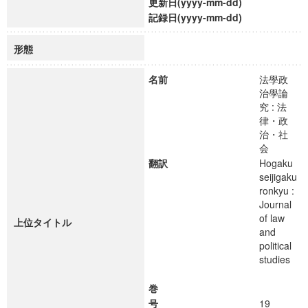
更新日(yyyy-mm-dd)
記録日(yyyy-mm-dd)
形態
名前
法學政
治學論
究 : 法
律・政
治・社
会
翻訳
Hogaku
seijigaku
ronkyu :
Journal
of law
上位タイトル
and
political
studies
巻
号
19