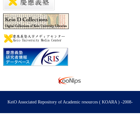
KeiO Associated Repository of Academic resources ( KOARA ) -2008-