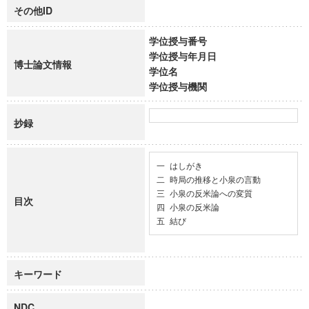
その他ID
学位授与番号
学位授与年月日
博士論文情報
学位名
学位授与機関
抄録
一 はしがき

二 時局の推移と小泉の言動

三 小泉の反米論への変質

目次
四 小泉の反米論

五 結び
キーワード
NDC