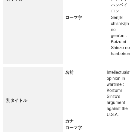
ハンベイ
ロン
ローマ字
Senjiki
chishikijin
no
genron :
Koizumi
Shinzo no
hanbeiron
名前
Intellectuals'
opinion in
wartime :
Koizumi
Sinzo's
別タイトル
argument
against the
U.S.A.
カナ
ローマ字