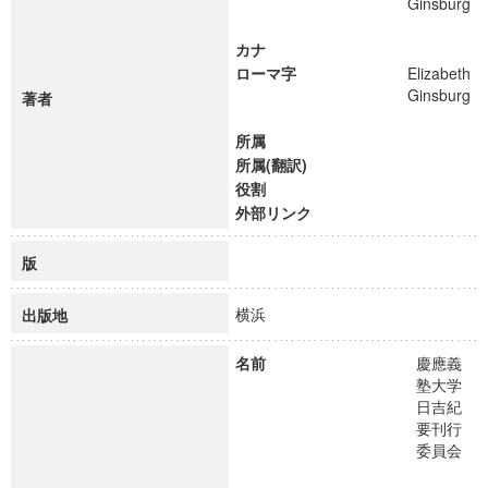
Ginsburg
カナ
ローマ字
Elizabeth
Ginsburg
著者
所属
所属(翻訳)
役割
外部リンク
版
横浜
出版地
名前
慶應義
塾大学
日吉紀
要刊行
委員会