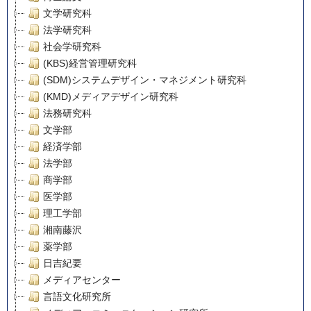
文学研究科
法学研究科
社会学研究科
(KBS)経営管理研究科
(SDM)システムデザイン・マネジメント研究科
(KMD)メディアデザイン研究科
法務研究科
文学部
経済学部
法学部
商学部
医学部
理工学部
湘南藤沢
薬学部
日吉紀要
メディアセンター
言語文化研究所