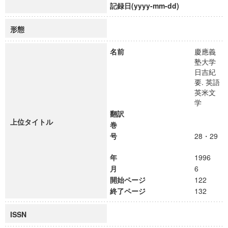
記録日(yyyy-mm-dd)
形態
名前
慶應義
塾大学
日吉紀
要. 英語
英米文
学
翻訳
上位タイトル
巻
号
28・29
年
1996
月
6
開始ページ
122
終了ページ
132
ISSN