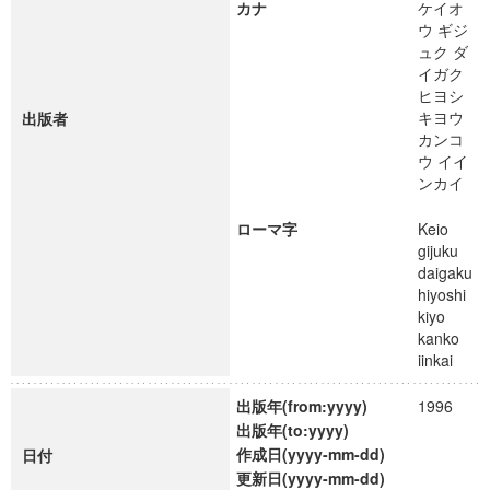
カナ
ケイオ
ウ ギジ
ュク ダ
イガク
ヒヨシ
キヨウ
出版者
カンコ
ウ イイ
ンカイ
ローマ字
Keio
gijuku
daigaku
hiyoshi
kiyo
kanko
iinkai
出版年(from:yyyy)
1996
出版年(to:yyyy)
作成日(yyyy-mm-dd)
日付
更新日(yyyy-mm-dd)