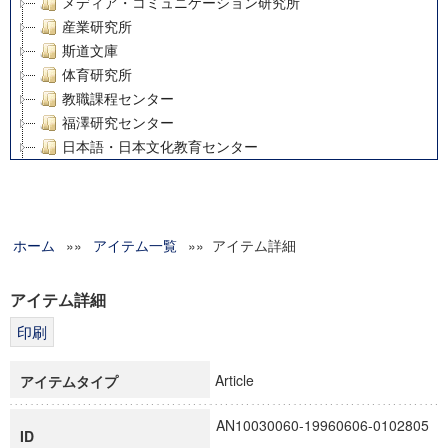
メディア・コミュニケーション研究所
産業研究所
斯道文庫
体育研究所
教職課程センター
福澤研究センター
日本語・日本文化教育センター
アート・センター
外国語教育研究センター
デジタルメディア・コンテンツ統合研究センター
ホーム
»»
グローバルリサーチインスティテュート
アイテム一覧
»» アイテム詳細
塾内助成報告書
科学研究費補助金研究成果報告書
アイテム詳細
21世紀COEプログラム
慶應義塾大学グローバルCOEプログラム市民社会ガバナンス
慶應義塾大学グローバルCOEプログラム論理と感性の先端的
Article
アイテムタイプ
博士課程教育リーディングプログラム「超成熟社会発展のサ
学術雑誌掲載論文等(8)
AN10030060-19960606-0102805
ID
その他