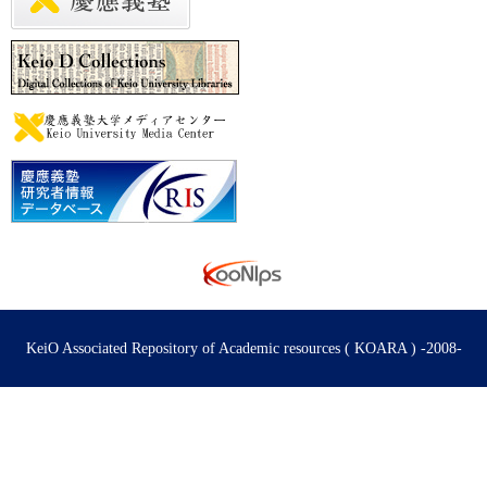
KeiO Associated Repository of Academic resources ( KOARA ) -2008-