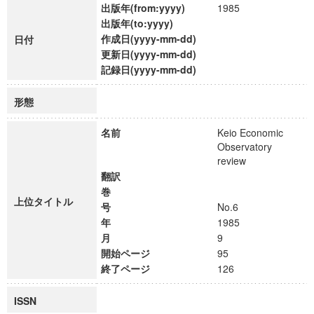
出版年(from:yyyy)
1985
出版年(to:yyyy)
作成日(yyyy-mm-dd)
日付
更新日(yyyy-mm-dd)
記録日(yyyy-mm-dd)
形態
名前
Keio Economic
Observatory
review
翻訳
巻
上位タイトル
号
No.6
年
1985
月
9
開始ページ
95
終了ページ
126
ISSN