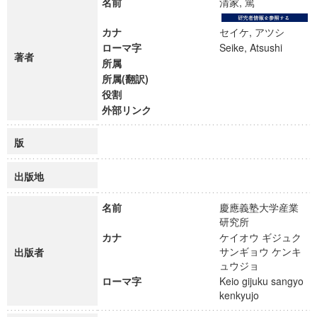
名前
清家, 篤
カナ
セイケ, アツシ
ローマ字
Seike, Atsushi
著者
所属
所属(翻訳)
役割
外部リンク
版
出版地
名前
慶應義塾大学産業
研究所
カナ
ケイオウ ギジュク
サンギョウ ケンキ
出版者
ュウジョ
ローマ字
Keio gijuku sangyo
kenkyujo