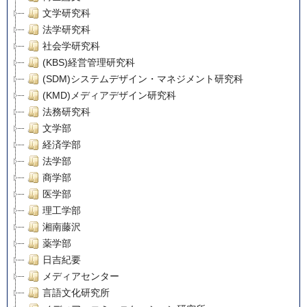
文学研究科
法学研究科
社会学研究科
(KBS)経営管理研究科
(SDM)システムデザイン・マネジメント研究科
(KMD)メディアデザイン研究科
法務研究科
文学部
経済学部
法学部
商学部
医学部
理工学部
湘南藤沢
薬学部
日吉紀要
メディアセンター
言語文化研究所