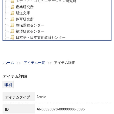
メディア・コミュニケーション研究所
産業研究所
斯道文庫
体育研究所
教職課程センター
福澤研究センター
日本語・日本文化教育センター
アート・センター
外国語教育研究センター
デジタルメディア・コンテンツ統合研究センター
ホーム
»»
グローバルリサーチインスティテュート
アイテム一覧
»» アイテム詳細
塾内助成報告書
科学研究費補助金研究成果報告書
アイテム詳細
21世紀COEプログラム
慶應義塾大学グローバルCOEプログラム市民社会ガバナンス
慶應義塾大学グローバルCOEプログラム論理と感性の先端的
Article
アイテムタイプ
博士課程教育リーディングプログラム「超成熟社会発展のサ
学術雑誌掲載論文等(8)
AN00390376-00000006-0095
ID
その他