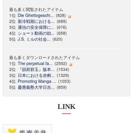
最も多く閲覧されたアイテム
1位
Die Ghettogeschi...
(828)
2位
新冷戦期における...
(689)
3位
通信の安全保障に...
(676)
4位
ショート動画の効...
(658)
5位
J.S. ミルの社会...
(620)
最も多くダウンロードされたアイテム
1位
The perpetual fa...
(2552)
2位
『韻府群玉』版本...
(1534)
3位
日本における赤痢...
(1329)
4位
Promoting Manga ...
(1053)
5位
慶應義塾大学日吉...
(859)
LINK