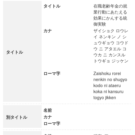
タイトル
在職老齢年金の就
業行動にあたえる
効果にかんする統
御実験
カナ
ザイショク ロウレ
イ ネンキン ノ シ
ュウギョウ コウド
ウ ニ アタエル コ
タイトル
ウカ ニ カンスル
トウギョ ジッケン
ローマ字
Zaishoku rorei
nenkin no shugyo
kodo ni ataeru
koka ni kansuru
togyo jikken
名前
カナ
別タイトル
ローマ字