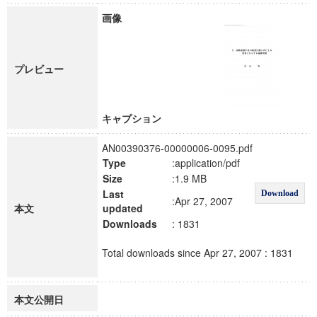
画像
プレビュー
キャプション
AN00390376-00000006-0095.pdf
Type
:application/pdf
Size
:1.9 MB
Last
Download
:Apr 27, 2007
本文
updated
Downloads
: 1831
Total downloads since Apr 27, 2007 : 1831
本文公開日