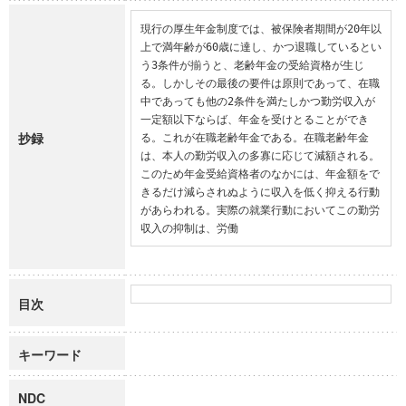
現行の厚生年金制度では、被保険者期間が20年以
上で満年齢が60歳に達し、かつ退職しているとい
う3条件が揃うと、老齢年金の受給資格が生じ
る。しかしその最後の要件は原則であって、在職
中であっても他の2条件を満たしかつ勤労収入が
一定額以下ならば、年金を受けとることができ
抄録
る。これが在職老齢年金である。在職老齢年金
は、本人の勤労収入の多寡に応じて減額される。
このため年金受給資格者のなかには、年金額をで
きるだけ減らされぬように収入を低く抑える行動
があらわれる。実際の就業行動においてこの勤労
収入の抑制は、労働
目次
キーワード
NDC