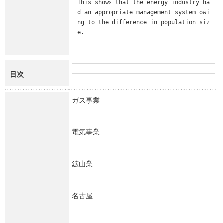
This shows that the energy industry ha
d an appropriate management system owi
ng to the difference in population siz
e.
目次
ガス事業
電気事業
鉱山業
名古屋