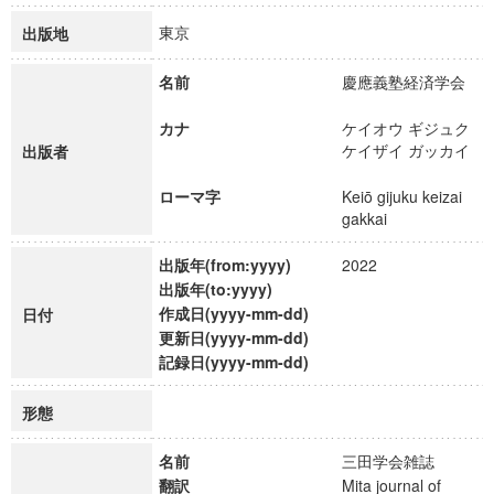
東京
出版地
名前
慶應義塾経済学会
カナ
ケイオウ ギジュク
ケイザイ ガッカイ
出版者
ローマ字
Keiō gijuku keizai
gakkai
出版年(from:yyyy)
2022
出版年(to:yyyy)
作成日(yyyy-mm-dd)
日付
更新日(yyyy-mm-dd)
記録日(yyyy-mm-dd)
形態
名前
三田学会雑誌
翻訳
Mita journal of