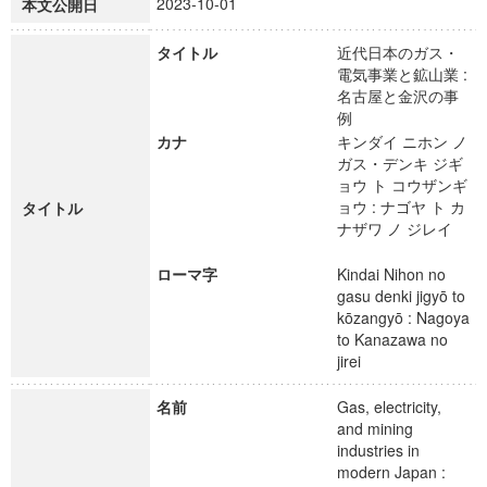
2023-10-01
本文公開日
タイトル
近代日本のガス・
電気事業と鉱山業 :
名古屋と金沢の事
例
カナ
キンダイ ニホン ノ
ガス・デンキ ジギ
ョウ ト コウザンギ
ョウ : ナゴヤ ト カ
タイトル
ナザワ ノ ジレイ
ローマ字
Kindai Nihon no
gasu denki jigyō to
kōzangyō : Nagoya
to Kanazawa no
jirei
名前
Gas, electricity,
and mining
industries in
modern Japan :