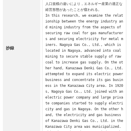
人口規模の違いにより，エネルギー産業の適正な
経営形態があったことが窺われる。

In this research, we examine the relat
ionship between the energy industry an
d mining industry from the aspects of 
securing raw coal for gas manufacturer
s and securing electricity for metal m
iners. Nagoya Gas Co., Ltd., which is 
抄録
located in Nagoya, advanced into coal 
mining to secure stable supply of raw 
coal to increase gas supply. On the ot
her hand, Kanazawa Denki Gas Co., Ltd. 
attempted to expand its electric power 
business and concentrate its gas busin
ess in the Kanazawa City area. In 1920
s, Nagoya Gas Co., Ltd. joined with an 
electric power company and large priva
te companies started to supply electri
city and gas in Nagoya. On the other h
and, the electricity and gas business 
of Kanazawa Denki Gas Co., Ltd. in the 
Kanazawa City area was municipalized. 