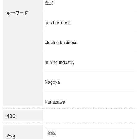
金沢
キーワード
gas business
electric business
mining industry
Nagoya
Kanazawa
NDC
論説
注記