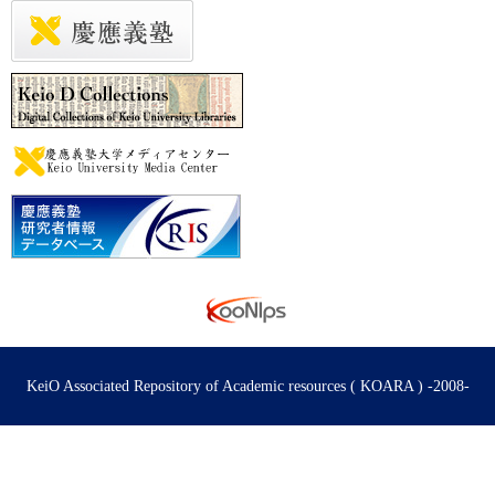
KeiO Associated Repository of Academic resources ( KOARA ) -2008-