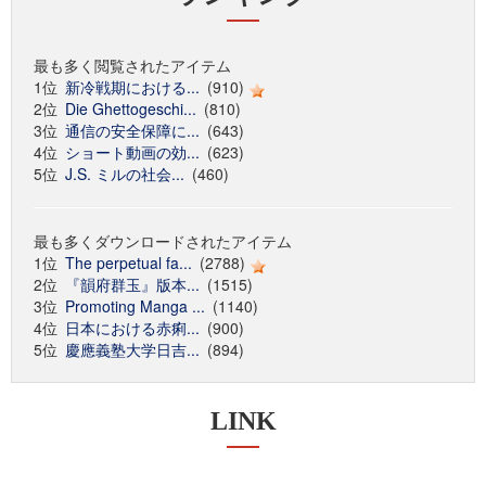
最も多く閲覧されたアイテム
1位
新冷戦期における...
(910)
2位
Die Ghettogeschi...
(810)
3位
通信の安全保障に...
(643)
4位
ショート動画の効...
(623)
5位
J.S. ミルの社会...
(460)
最も多くダウンロードされたアイテム
1位
The perpetual fa...
(2788)
2位
『韻府群玉』版本...
(1515)
3位
Promoting Manga ...
(1140)
4位
日本における赤痢...
(900)
5位
慶應義塾大学日吉...
(894)
LINK