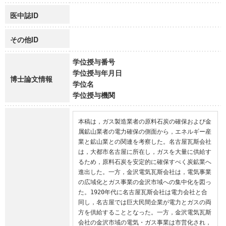
医中誌ID
その他ID
学位授与番号
学位授与年月日
博士論文情報
学位名
学位授与機関
本稿は，ガス製造業者の原料石炭の確保および金
属鉱山業者の電力確保の側面から，エネルギー産
業と鉱山業との関連を考察した。名古屋瓦斯会社
は，大都市名古屋に所在し，ガスを大量に供給す
るため，原料石炭を安定的に確保すべく炭鉱業へ
進出した。一方，金沢電気瓦斯会社は，電気事業
の広域化とガス事業の金沢市域への集中化を図っ
た。1920年代に名古屋瓦斯会社は電力会社と合
同し，名古屋では巨大民間企業が電力とガスの両
方を供給することとなった。一方，金沢電気瓦斯
会社の金沢市域の電気・ガス事業は市営化され，