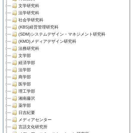
文学研究科
法学研究科
社会学研究科
(KBS)経営管理研究科
(SDM)システムデザイン・マネジメント研究科
(KMD)メディアデザイン研究科
法務研究科
文学部
経済学部
法学部
商学部
医学部
理工学部
湘南藤沢
薬学部
日吉紀要
メディアセンター
言語文化研究所