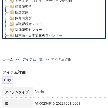
メディア・コミュニケーション研究所
産業研究所
斯道文庫
体育研究所
教職課程センター
福澤研究センター
日本語・日本文化教育センター
アート・センター
外国語教育研究センター
デジタルメディア・コンテンツ統合研究センター
ホーム
»»
グローバルリサーチインスティテュート
アイテム一覧
»» アイテム詳細
塾内助成報告書
科学研究費補助金研究成果報告書
アイテム詳細
21世紀COEプログラム
慶應義塾大学グローバルCOEプログラム市民社会ガバナンス
慶應義塾大学グローバルCOEプログラム論理と感性の先端的
Article
アイテムタイプ
博士課程教育リーディングプログラム「超成熟社会発展のサ
学術雑誌掲載論文等(8)
AN00234610-20221001-0001
ID
その他