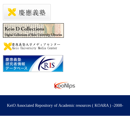
KeiO Associated Repository of Academic resources ( KOARA ) -2008-