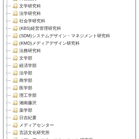
文学研究科
法学研究科
社会学研究科
(KBS)経営管理研究科
(SDM)システムデザイン・マネジメント研究科
(KMD)メディアデザイン研究科
法務研究科
文学部
経済学部
法学部
商学部
医学部
理工学部
湘南藤沢
薬学部
日吉紀要
メディアセンター
言語文化研究所