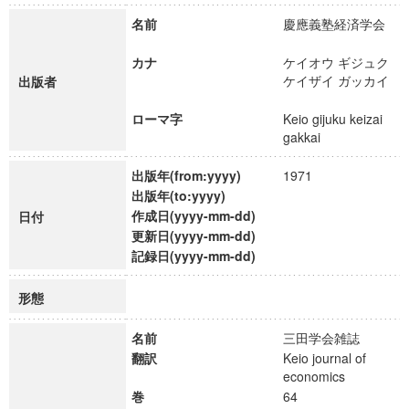
名前
慶應義塾経済学会
カナ
ケイオウ ギジュク
ケイザイ ガッカイ
出版者
ローマ字
Keio gijuku keizai
gakkai
出版年(from:yyyy)
1971
出版年(to:yyyy)
作成日(yyyy-mm-dd)
日付
更新日(yyyy-mm-dd)
記録日(yyyy-mm-dd)
形態
名前
三田学会雑誌
翻訳
Keio journal of
economics
巻
64