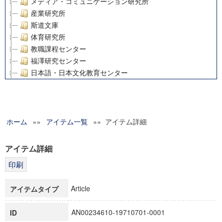
メディア・コミュニケーション研究所
産業研究所
斯道文庫
体育研究所
教職課程センター
福澤研究センター
日本語・日本文化教育センター
アート・センター
外国語教育研究センター
デジタルメディア・コンテンツ統合研究センター
ホーム
»»
グローバルリサーチインスティテュート
アイテム一覧
»» アイテム詳細
塾内助成報告書
科学研究費補助金研究成果報告書
アイテム詳細
21世紀COEプログラム
慶應義塾大学グローバルCOEプログラム市民社会ガバナンス
慶應義塾大学グローバルCOEプログラム論理と感性の先端的
Article
アイテムタイプ
博士課程教育リーディングプログラム「超成熟社会発展のサ
学術雑誌掲載論文等(8)
AN00234610-19710701-0001
ID
その他