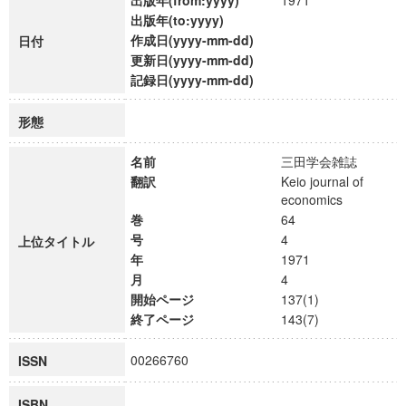
出版年(from:yyyy)
1971
出版年(to:yyyy)
作成日(yyyy-mm-dd)
日付
更新日(yyyy-mm-dd)
記録日(yyyy-mm-dd)
形態
名前
三田学会雑誌
翻訳
Keio journal of
economics
巻
64
号
4
上位タイトル
年
1971
月
4
開始ページ
137(1)
終了ページ
143(7)
00266760
ISSN
ISBN