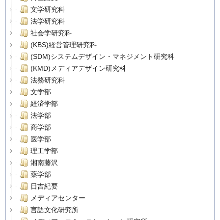
文学研究科
法学研究科
社会学研究科
(KBS)経営管理研究科
(SDM)システムデザイン・マネジメント研究科
(KMD)メディアデザイン研究科
法務研究科
文学部
経済学部
法学部
商学部
医学部
理工学部
湘南藤沢
薬学部
日吉紀要
メディアセンター
言語文化研究所