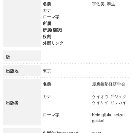
名前
宇佐美, 泰生
カナ
ローマ字
所属
所属(翻訳)
役割
外部リンク
版
東京
出版地
名前
慶應義塾経済学会
カナ
ケイオウ ギジュク
ケイザイ ガッカイ
出版者
ローマ字
Keio gijuku keizai
gakkai