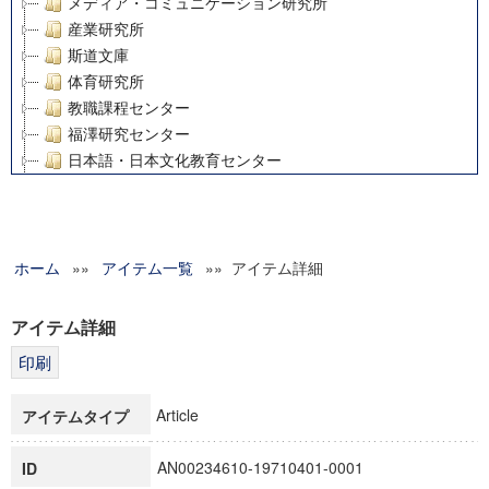
メディア・コミュニケーション研究所
産業研究所
斯道文庫
体育研究所
教職課程センター
福澤研究センター
日本語・日本文化教育センター
アート・センター
外国語教育研究センター
デジタルメディア・コンテンツ統合研究センター
ホーム
»»
グローバルリサーチインスティテュート
アイテム一覧
»» アイテム詳細
塾内助成報告書
科学研究費補助金研究成果報告書
アイテム詳細
21世紀COEプログラム
慶應義塾大学グローバルCOEプログラム市民社会ガバナンス
慶應義塾大学グローバルCOEプログラム論理と感性の先端的
Article
アイテムタイプ
博士課程教育リーディングプログラム「超成熟社会発展のサ
学術雑誌掲載論文等(8)
AN00234610-19710401-0001
ID
その他