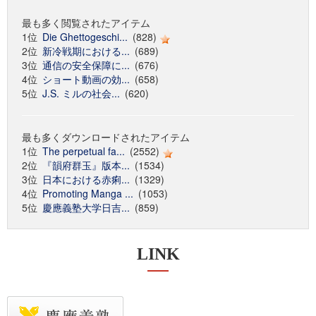
最も多く閲覧されたアイテム
1位
Die Ghettogeschi...
(828)
2位
新冷戦期における...
(689)
3位
通信の安全保障に...
(676)
4位
ショート動画の効...
(658)
5位
J.S. ミルの社会...
(620)
最も多くダウンロードされたアイテム
1位
The perpetual fa...
(2552)
2位
『韻府群玉』版本...
(1534)
3位
日本における赤痢...
(1329)
4位
Promoting Manga ...
(1053)
5位
慶應義塾大学日吉...
(859)
LINK