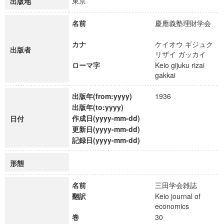
東京
出版地
名前
慶應義塾理財学会
カナ
ケイオウ ギジュク
出版者
リザイ ガッカイ
ローマ字
Keio gijuku rizai
gakkai
出版年(from:yyyy)
1936
出版年(to:yyyy)
作成日(yyyy-mm-dd)
日付
更新日(yyyy-mm-dd)
記録日(yyyy-mm-dd)
形態
名前
三田学会雑誌
翻訳
Keio journal of
economics
巻
30