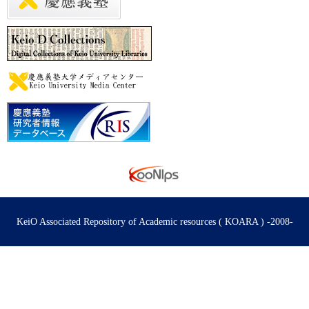
KeiO Associated Repository of Academic resources ( KOARA ) -2008-