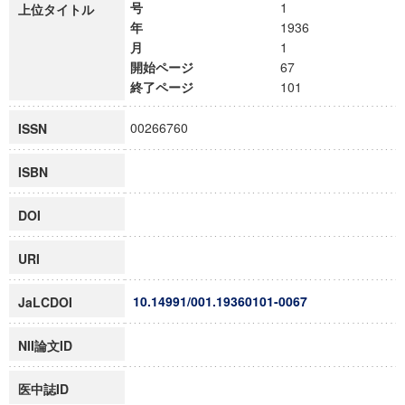
号
1
上位タイトル
年
1936
月
1
開始ページ
67
終了ページ
101
00266760
ISSN
ISBN
DOI
URI
10.14991/001.19360101-0067
JaLCDOI
NII論文ID
医中誌ID