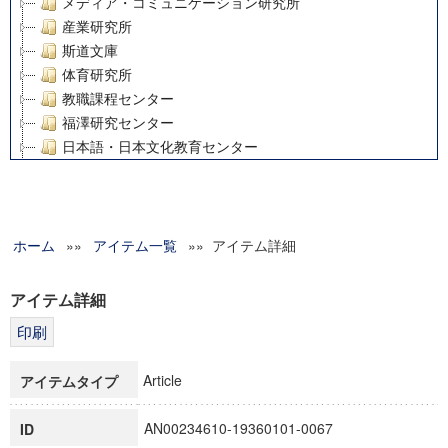
メディア・コミュニケーション研究所
産業研究所
斯道文庫
体育研究所
教職課程センター
福澤研究センター
日本語・日本文化教育センター
アート・センター
外国語教育研究センター
デジタルメディア・コンテンツ統合研究センター
ホーム
»»
グローバルリサーチインスティテュート
アイテム一覧
»» アイテム詳細
塾内助成報告書
科学研究費補助金研究成果報告書
アイテム詳細
21世紀COEプログラム
慶應義塾大学グローバルCOEプログラム市民社会ガバナンス
慶應義塾大学グローバルCOEプログラム論理と感性の先端的
Article
アイテムタイプ
博士課程教育リーディングプログラム「超成熟社会発展のサ
学術雑誌掲載論文等(8)
AN00234610-19360101-0067
ID
その他