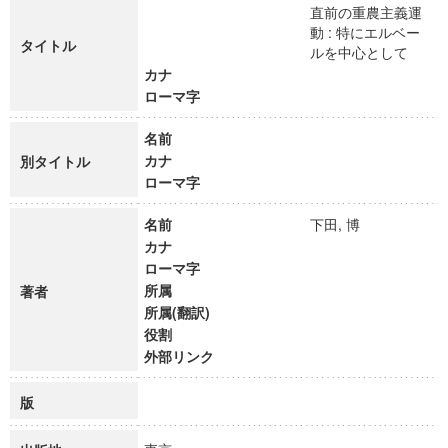
直前の重農主義運
動 : 特にエルベー
タイトル
ルを中心として
カナ
ローマ字
名前
カナ
別タイトル
ローマ字
名前
下田, 博
カナ
ローマ字
所属
著者
所属(翻訳)
役割
外部リンク
版