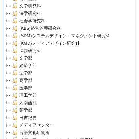
文学研究科
法学研究科
社会学研究科
(KBS)経営管理研究科
(SDM)システムデザイン・マネジメント研究科
(KMD)メディアデザイン研究科
法務研究科
文学部
経済学部
法学部
商学部
医学部
理工学部
湘南藤沢
薬学部
日吉紀要
メディアセンター
言語文化研究所