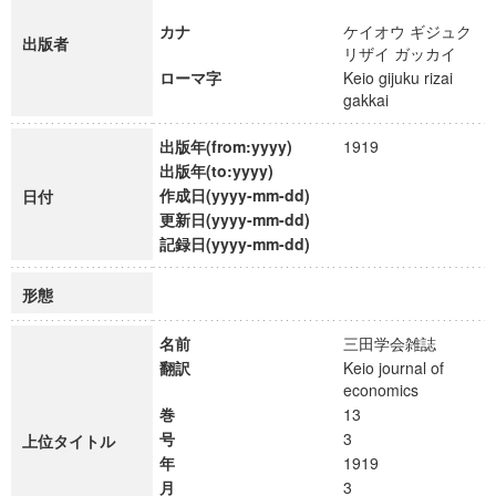
カナ
ケイオウ ギジュク
出版者
リザイ ガッカイ
ローマ字
Keio gijuku rizai
gakkai
出版年(from:yyyy)
1919
出版年(to:yyyy)
作成日(yyyy-mm-dd)
日付
更新日(yyyy-mm-dd)
記録日(yyyy-mm-dd)
形態
名前
三田学会雑誌
翻訳
Keio journal of
economics
巻
13
号
3
上位タイトル
年
1919
月
3