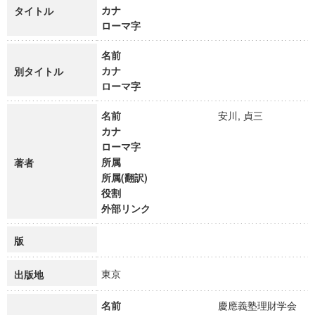
カナ
タイトル
ローマ字
名前
カナ
別タイトル
ローマ字
名前
安川, 貞三
カナ
ローマ字
所属
著者
所属(翻訳)
役割
外部リンク
版
東京
出版地
名前
慶應義塾理財学会