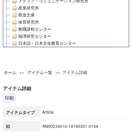
メディア・コミュニケーション研究所
産業研究所
斯道文庫
体育研究所
教職課程センター
福澤研究センター
日本語・日本文化教育センター
アート・センター
外国語教育研究センター
デジタルメディア・コンテンツ統合研究センター
ホーム
»»
グローバルリサーチインスティテュート
アイテム一覧
»» アイテム詳細
塾内助成報告書
科学研究費補助金研究成果報告書
アイテム詳細
21世紀COEプログラム
慶應義塾大学グローバルCOEプログラム市民社会ガバナンス
慶應義塾大学グローバルCOEプログラム論理と感性の先端的
Article
アイテムタイプ
博士課程教育リーディングプログラム「超成熟社会発展のサ
学術雑誌掲載論文等(8)
AN00234610-19190301-0154
ID
その他