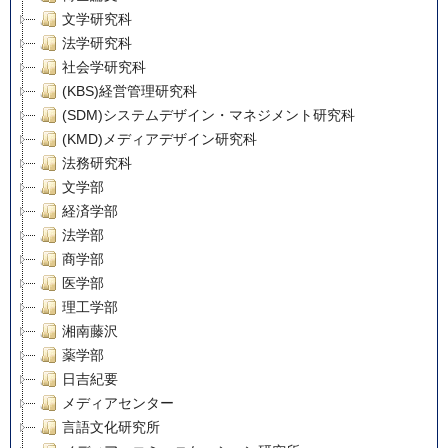
文学研究科
法学研究科
社会学研究科
(KBS)経営管理研究科
(SDM)システムデザイン・マネジメント研究科
(KMD)メディアデザイン研究科
法務研究科
文学部
経済学部
法学部
商学部
医学部
理工学部
湘南藤沢
薬学部
日吉紀要
メディアセンター
言語文化研究所