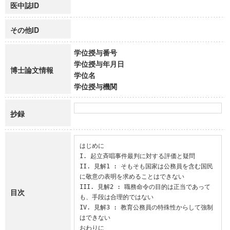
医中誌ID
その他ID
学位授与番号
学位授与年月日
博士論文情報
学位名
学位授与機関
抄録
はじめに

I. 起立斉唱事件最判に対する評価と疑問

II. 見解1 : そもそも国家は公務員を含む国民
に敬意の表明を求めることはできない

III. 見解2 : 職務命令の目的は正当であって
目次
も、手段は合理的ではない

IV. 見解3 : 教育公務員の特殊性からして強制
はできない

おわりに