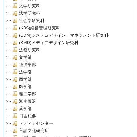
文学研究科
法学研究科
社会学研究科
(KBS)経営管理研究科
(SDM)システムデザイン・マネジメント研究科
(KMD)メディアデザイン研究科
法務研究科
文学部
経済学部
法学部
商学部
医学部
理工学部
湘南藤沢
薬学部
日吉紀要
メディアセンター
言語文化研究所