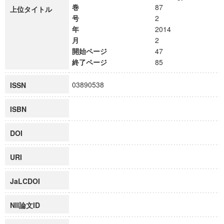
巻
87
上位タイトル
号
2
年
2014
月
2
開始ページ
47
終了ページ
85
03890538
ISSN
ISBN
DOI
URI
JaLCDOI
NII論文ID