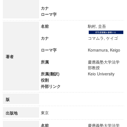
カナ
ローマ字
名前
駒村, 圭吾
カナ
コマムラ, ケイゴ
ローマ字
Komamura, Keigo
著者
所属
慶應義塾大学法学
部教授
所属(翻訳)
Keio University
役割
外部リンク
版
東京
出版地
名前
慶應義塾大学法学