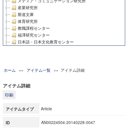
メディア・コミュニケーション研究所
産業研究所
斯道文庫
体育研究所
教職課程センター
福澤研究センター
日本語・日本文化教育センター
アート・センター
外国語教育研究センター
デジタルメディア・コンテンツ統合研究センター
ホーム
»»
グローバルリサーチインスティテュート
アイテム一覧
»» アイテム詳細
塾内助成報告書
科学研究費補助金研究成果報告書
アイテム詳細
21世紀COEプログラム
慶應義塾大学グローバルCOEプログラム市民社会ガバナンス
慶應義塾大学グローバルCOEプログラム論理と感性の先端的
Article
アイテムタイプ
博士課程教育リーディングプログラム「超成熟社会発展のサ
学術雑誌掲載論文等(8)
AN00224504-20140228-0047
ID
その他