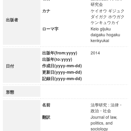
研究会
カナ
ケイオウ ギジュク
ダイガク ホウガク
出版者
ケンキュウカイ
ローマ字
Keio gijuku
daigaku hogaku
kenkyukai
出版年(from:yyyy)
2014
出版年(to:yyyy)
作成日(yyyy-mm-dd)
日付
更新日(yyyy-mm-dd)
記録日(yyyy-mm-dd)
形態
名前
法學研究 : 法律・
政治・社会
翻訳
Journal of law,
politics, and
sociology