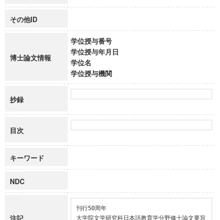
その他ID
学位授与番号
学位授与年月日
博士論文情報
学位名
学位授与機関
抄録
目次
キーワード
NDC
刊行50周年

注記
大学院文学研究科日本語教育学分野修士論文要旨