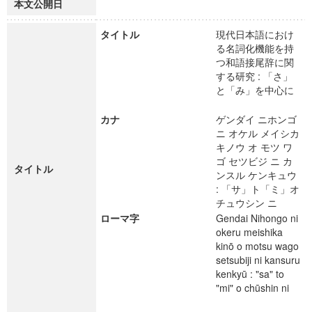
本文公開日
タイトル
現代日本語におけ
る名詞化機能を持
つ和語接尾辞に関
する研究 : 「さ」
と「み」を中心に
カナ
ゲンダイ ニホンゴ
ニ オケル メイシカ
キノウ オ モツ ワ
ゴ セツビジ ニ カ
タイトル
ンスル ケンキュウ
: 「サ」ト「ミ」オ
チュウシン ニ
ローマ字
Gendai Nihongo ni
okeru meishika
kinō o motsu wago
setsubiji ni kansuru
kenkyū : "sa" to
"mi" o chūshin ni