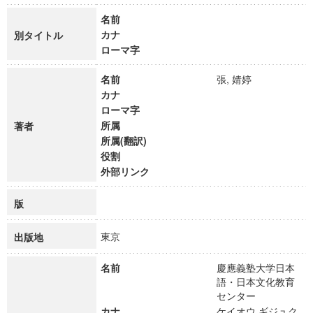
名前
カナ
別タイトル
ローマ字
名前
張, 婧婷
カナ
ローマ字
所属
著者
所属(翻訳)
役割
外部リンク
版
東京
出版地
名前
慶應義塾大学日本
語・日本文化教育
センター
カナ
ケイオウ ギジュク