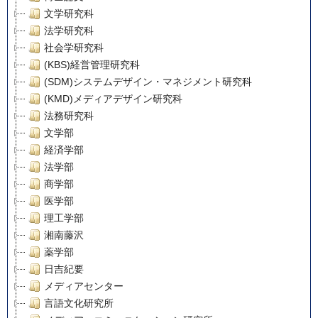
文学研究科
法学研究科
社会学研究科
(KBS)経営管理研究科
(SDM)システムデザイン・マネジメント研究科
(KMD)メディアデザイン研究科
法務研究科
文学部
経済学部
法学部
商学部
医学部
理工学部
湘南藤沢
薬学部
日吉紀要
メディアセンター
言語文化研究所