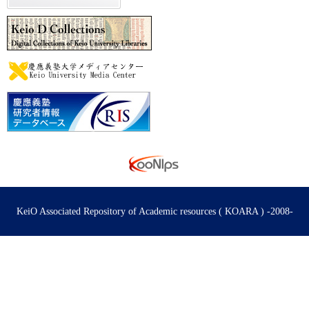
KeiO Associated Repository of Academic resources ( KOARA ) -2008-