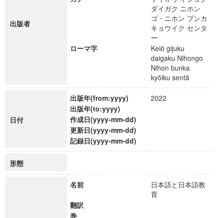
ダイガク ニホン
ゴ・ニホン ブンカ
出版者
キョウイク センタ
ー
ローマ字
Keiō gijuku
daigaku Nihongo
Nihon bunka
kyōiku sentā
出版年(from:yyyy)
2022
出版年(to:yyyy)
作成日(yyyy-mm-dd)
日付
更新日(yyyy-mm-dd)
記録日(yyyy-mm-dd)
形態
名前
日本語と日本語教
育
翻訳
巻