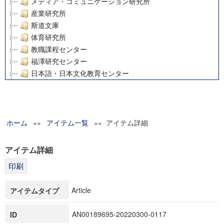
メディア・コミュニケーション研究所
産業研究所
斯道文庫
体育研究所
教職課程センター
福澤研究センター
日本語・日本文化教育センター
アート・センター
外国語教育研究センター
デジタルメディア・コンテンツ統合研究センター
ホーム
»»
グローバルリサーチインスティテュート
アイテム一覧
»» アイテム詳細
塾内助成報告書
科学研究費補助金研究成果報告書
アイテム詳細
21世紀COEプログラム
慶應義塾大学グローバルCOEプログラム市民社会ガバナンス
慶應義塾大学グローバルCOEプログラム論理と感性の先端的
Article
アイテムタイプ
博士課程教育リーディングプログラム「超成熟社会発展のサ
学術雑誌掲載論文等(8)
AN00189695-20220300-0117
ID
その他