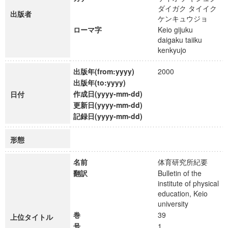
ダイガク タイイク
出版者
ケンキュウジョ
ローマ字
Keio gijuku
daigaku taiiku
kenkyujo
出版年(from:yyyy)
2000
出版年(to:yyyy)
作成日(yyyy-mm-dd)
日付
更新日(yyyy-mm-dd)
記録日(yyyy-mm-dd)
形態
名前
体育研究所紀要
翻訳
Bulletin of the
institute of physical
education, Keio
university
巻
39
上位タイトル
号
1