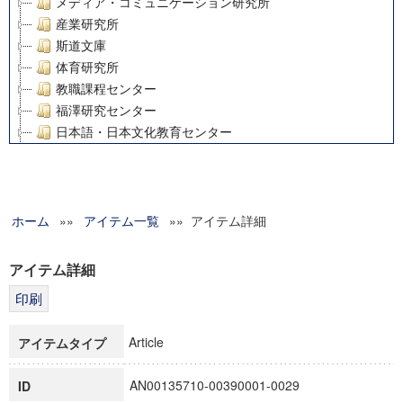
メディア・コミュニケーション研究所
産業研究所
斯道文庫
体育研究所
教職課程センター
福澤研究センター
日本語・日本文化教育センター
アート・センター
外国語教育研究センター
デジタルメディア・コンテンツ統合研究センター
ホーム
»»
グローバルリサーチインスティテュート
アイテム一覧
»» アイテム詳細
塾内助成報告書
科学研究費補助金研究成果報告書
アイテム詳細
21世紀COEプログラム
慶應義塾大学グローバルCOEプログラム市民社会ガバナンス
慶應義塾大学グローバルCOEプログラム論理と感性の先端的
Article
アイテムタイプ
博士課程教育リーディングプログラム「超成熟社会発展のサ
学術雑誌掲載論文等(8)
AN00135710-00390001-0029
ID
その他