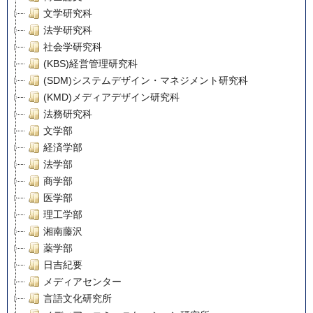
文学研究科
法学研究科
社会学研究科
(KBS)経営管理研究科
(SDM)システムデザイン・マネジメント研究科
(KMD)メディアデザイン研究科
法務研究科
文学部
経済学部
法学部
商学部
医学部
理工学部
湘南藤沢
薬学部
日吉紀要
メディアセンター
言語文化研究所