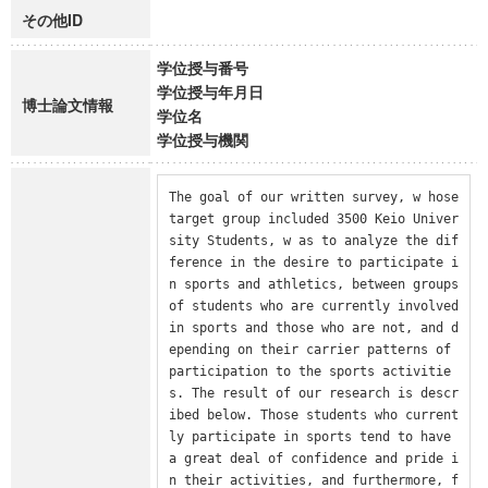
その他ID
学位授与番号
学位授与年月日
博士論文情報
学位名
学位授与機関
The goal of our written survey, w hose 
target group included 3500 Keio Univer
sity Students, w as to analyze the dif
ference in the desire to participate i
n sports and athletics, between groups 
of students who are currently involved 
in sports and those who are not, and d
epending on their carrier patterns of 
participation to the sports activitie
s. The result of our research is descr
ibed below. Those students who current
ly participate in sports tend to have 
a great deal of confidence and pride i
n their activities, and furthermore, f 