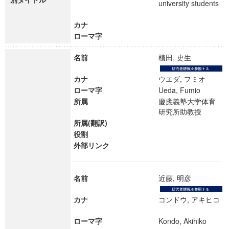
university students
カナ
ローマ字
名前
植田, 史生
カナ
ウエダ, フミオ
ローマ字
Ueda, Fumio
所属
慶應義塾大学体育
研究所助教授
所属(翻訳)
役割
外部リンク
名前
近藤, 明彦
カナ
コンドウ, アキヒコ
ローマ字
Kondo, Akihiko