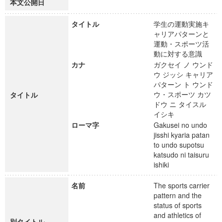
本文公開日
タイトル
学生の運動実施キ
ャリアパターンと
運動・スポーツ活
動に対する意識
カナ
ガクセイ ノ ウンド
ウ ジッシ キャリア
パターン ト ウンド
ウ・スポーツ カツ
タイトル
ドウ ニ タイスル
イシキ
ローマ字
Gakusei no undo
jisshi kyaria patan
to undo supotsu
katsudo ni taisuru
ishiki
名前
The sports carrier
pattern and the
status of sports
and athletics of
別タイトル