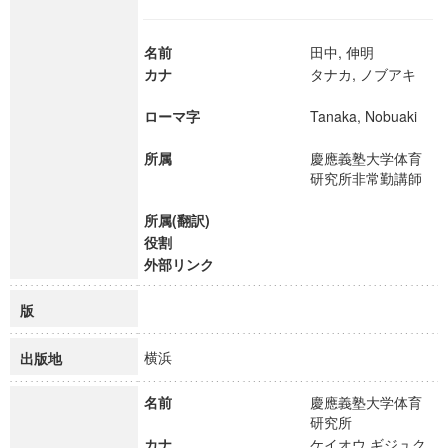
名前
田中, 伸明
カナ
タナカ, ノブアキ
ローマ字
Tanaka, Nobuaki
所属
慶應義塾大学体育
研究所非常勤講師
所属(翻訳)
役割
外部リンク
版
横浜
出版地
名前
慶應義塾大学体育
研究所
カナ
ケイオウ ギジュク