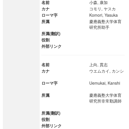
名前
小森, 康加
カナ
コモリ, ヤスカ
ローマ字
Komori, Yasuka
所属
慶應義塾大学体育
研究所助手
所属(翻訳)
役割
外部リンク
名前
上向, 貫志
カナ
ウエムカイ, カンシ
ローマ字
Uemukai, Kanshi
所属
慶應義塾大学体育
研究所非常勤講師
所属(翻訳)
役割
外部リンク