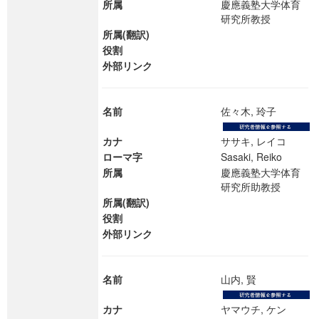
所属
慶應義塾大学体育
研究所教授
所属(翻訳)
役割
外部リンク
名前
佐々木, 玲子
カナ
ササキ, レイコ
ローマ字
Sasaki, Reiko
所属
慶應義塾大学体育
研究所助教授
所属(翻訳)
役割
外部リンク
名前
山内, 賢
カナ
ヤマウチ, ケン