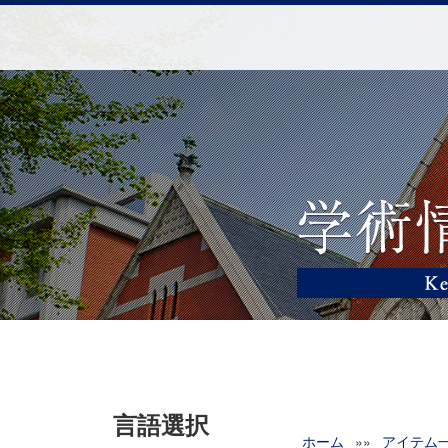
言語選択
ホーム
»»
アイテム