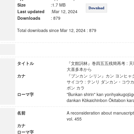
Size
:1.7 MB
Download
Last updated
:Mar 12, 2024
Downloads
: 879
Total downloads since Mar 12, 2024 : 879
タイトル
『文館詞林』巻四五五残簡再考 : 
大喜多本から
カナ
『ブンカン シリン』カン ヨンヒャ
サイコウ : テンリ ダンカン・コ
ボン カラ
ローマ字
"Bunkan shirin" kan yonhyakugojūgo
dankan Kōkaichinbon Ōkitabon k
名前
A reconsideration about manuscript
vol. 455
カナ
ローマ字