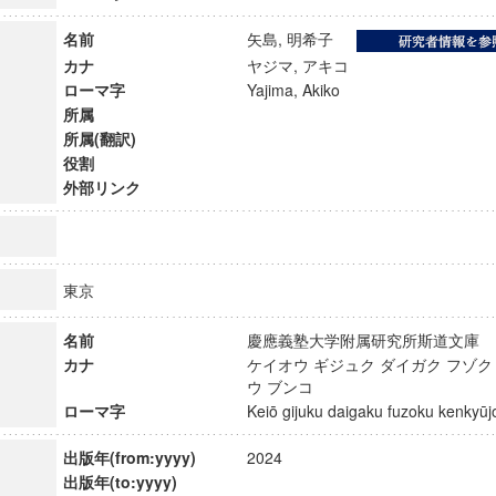
名前
矢島, 明希子
カナ
ヤジマ, アキコ
ローマ字
Yajima, Akiko
所属
所属(翻訳)
役割
外部リンク
東京
名前
慶應義塾大学附属研究所斯道文
カナ
ケイオウ ギジュク ダイガク フゾク
ンス教育研究センター
ウ ブンコ
端的教育研究拠点
ローマ字
Keiō gijuku daigaku fuzoku kenky
のサイエンス」
出版年(from:yyyy)
2024
出版年(to:yyyy)