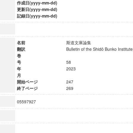
作成日(yyyy-mm-dd)
更新日(yyyy-mm-dd)
記録日(yyyy-mm-dd)
名前
斯道文庫論集
翻訳
Bulletin of the Shidô Bunko Instit
巻
号
58
年
2023
月
開始ページ
247
終了ページ
269
05597927