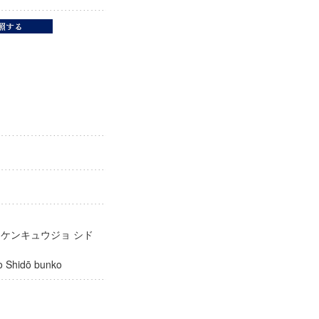
庫
 ケンキュウジョ シド
ūjo Shidō bunko