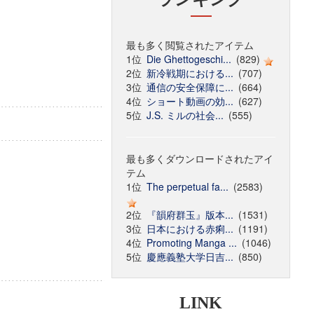
最も多く閲覧されたアイテム
1位
Die Ghettogeschi...
(829)
2位
新冷戦期における...
(707)
3位
通信の安全保障に...
(664)
4位
ショート動画の効...
(627)
5位
J.S. ミルの社会...
(555)
最も多くダウンロードされたアイ
テム
1位
The perpetual fa...
(2583)
2位
『韻府群玉』版本...
(1531)
3位
日本における赤痢...
(1191)
4位
Promoting Manga ...
(1046)
5位
慶應義塾大学日吉...
(850)
LINK