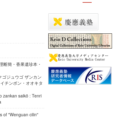
天理断簡・香果遺珍本・
クゴジュウゴ ザンカン
ウカイチンボン・オオキタ
 zankan saikō : Tenri
ara
s of "Wenguan cilin"