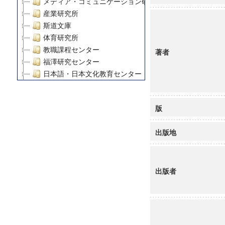
メディア・コミュニケーション研究所
産業研究所
斯道文庫
体育研究所
教職課程センター
著者
福澤研究センター
日本語・日本文化教育センター
アート・センター
外国語教育研究センター
版
デジタルメディア・コンテンツ統合研究センター
グローバルリサーチインスティテュート
出版地
塾内助成報告書
科学研究費補助金研究成果報告書
21世紀COEプログラム
出版者
慶應義塾大学グローバルCOEプログラム市民社会ガバナ
慶應義塾大学グローバルCOEプログラム論理と感性の先
博士課程教育リーディングプログラム「超成熟社会発展
学術雑誌掲載論文等(8)
その他