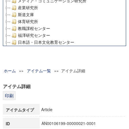
メディア・コミュニケーション研究所
産業研究所
斯道文庫
体育研究所
教職課程センター
福澤研究センター
日本語・日本文化教育センター
アート・センター
外国語教育研究センター
デジタルメディア・コンテンツ統合研究センター
ホーム
»»
グローバルリサーチインスティテュート
アイテム一覧
»» アイテム詳細
塾内助成報告書
科学研究費補助金研究成果報告書
アイテム詳細
21世紀COEプログラム
慶應義塾大学グローバルCOEプログラム市民社会ガバナンス
慶應義塾大学グローバルCOEプログラム論理と感性の先端的
Article
アイテムタイプ
博士課程教育リーディングプログラム「超成熟社会発展のサ
学術雑誌掲載論文等(8)
AN00106199-00000021-0001
ID
その他