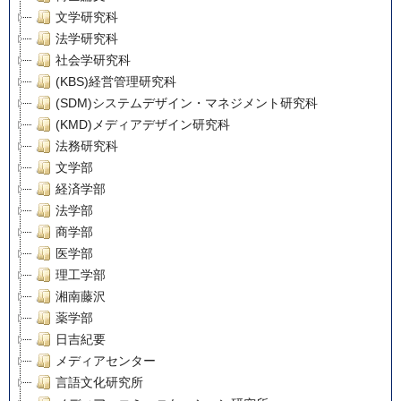
文学研究科
法学研究科
社会学研究科
(KBS)経営管理研究科
(SDM)システムデザイン・マネジメント研究科
(KMD)メディアデザイン研究科
法務研究科
文学部
経済学部
法学部
商学部
医学部
理工学部
湘南藤沢
薬学部
日吉紀要
メディアセンター
言語文化研究所