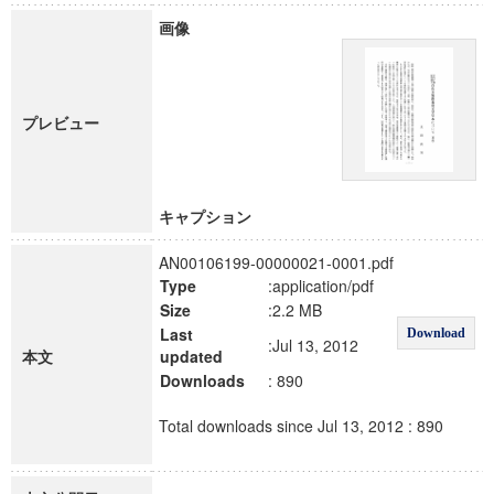
画像
プレビュー
キャプション
AN00106199-00000021-0001.pdf
Type
:application/pdf
Size
:2.2 MB
Last
Download
:Jul 13, 2012
本文
updated
Downloads
: 890
Total downloads since Jul 13, 2012 : 890