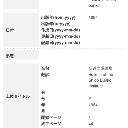
bunko
出版年(from:yyyy)
1984
出版年(to:yyyy)
作成日(yyyy-mm-dd)
日付
更新日(yyyy-mm-dd)
記録日(yyyy-mm-dd)
形態
名前
斯道文庫論集
翻訳
Bulletin of the
Shidô Bunko
Institute
巻
上位タイトル
号
21
年
1984
月
開始ページ
1
終了ページ
44