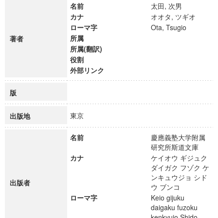
名前
太田, 次男
カナ
オオタ, ツギオ
ローマ字
Ota, Tsugio
所属
著者
所属(翻訳)
役割
外部リンク
版
東京
出版地
名前
慶應義塾大学附属
研究所斯道文庫
カナ
ケイオウ ギジュク
ダイガク フゾク ケ
ンキュウジョ シド
出版者
ウ ブンコ
ローマ字
Keio gijuku
daigaku fuzoku
kenkyujo Shido