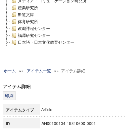
メディア・コミュニケーション研究所
産業研究所
斯道文庫
体育研究所
教職課程センター
福澤研究センター
日本語・日本文化教育センター
アート・センター
外国語教育研究センター
デジタルメディア・コンテンツ統合研究センター
ホーム
»»
グローバルリサーチインスティテュート
アイテム一覧
»» アイテム詳細
塾内助成報告書
科学研究費補助金研究成果報告書
アイテム詳細
21世紀COEプログラム
慶應義塾大学グローバルCOEプログラム市民社会ガバナンス
慶應義塾大学グローバルCOEプログラム論理と感性の先端的
Article
アイテムタイプ
博士課程教育リーディングプログラム「超成熟社会発展のサ
学術雑誌掲載論文等(8)
AN00100104-19310600-0001
ID
その他