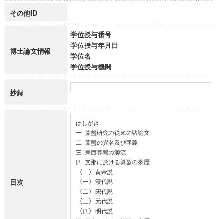
その他ID
学位授与番号
学位授与年月日
博士論文情報
学位名
学位授与機関
抄録
はしがき

一 算盤研究の從來の諸論文

二 算盤の異名及び字義

三 東西算盤の源流

四 支那に於ける算盤の來歴

 (一) 黄帝説

目次
 (一) 漢代説

 (二) 宋代説

 (三) 元代説

 (四) 明代説
