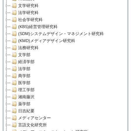
文学研究科
法学研究科
社会学研究科
(KBS)経営管理研究科
(SDM)システムデザイン・マネジメント研究科
(KMD)メディアデザイン研究科
法務研究科
文学部
経済学部
法学部
商学部
医学部
理工学部
湘南藤沢
薬学部
日吉紀要
メディアセンター
言語文化研究所