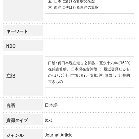
五 日本に於ける算盤の來歴

六 西洋に傅はれる東洋の算盤
キーワード
NDC
口繪:傳日本現在最古之算盤, 寛永十六年(1639)
在銘古算盤, 日本現在古算盤 : 最近發見せるも
注記
の(17.c)十七世紀頃?, 支那現行算盤 : 比較的
古きもの
日本語
言語
text
資源タイプ
Journal Article
ジャンル