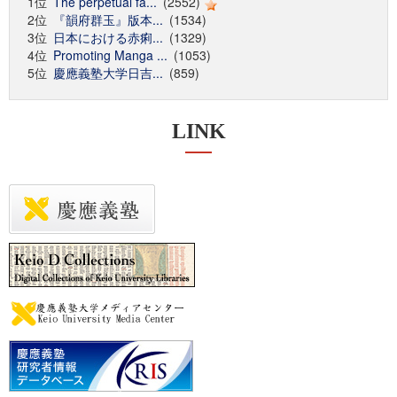
1位
The perpetual fa...
(2552)
2位
『韻府群玉』版本...
(1534)
3位
日本における赤痢...
(1329)
4位
Promoting Manga ...
(1053)
5位
慶應義塾大学日吉...
(859)
LINK