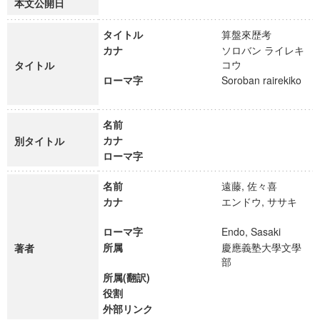
本文公開日
タイトル
算盤來歴考
カナ
ソロバン ライレキ
コウ
タイトル
ローマ字
Soroban rairekiko
名前
カナ
別タイトル
ローマ字
名前
遠藤, 佐々喜
カナ
エンドウ, ササキ
ローマ字
Endo, Sasaki
所属
慶應義塾大學文學
著者
部
所属(翻訳)
役割
外部リンク