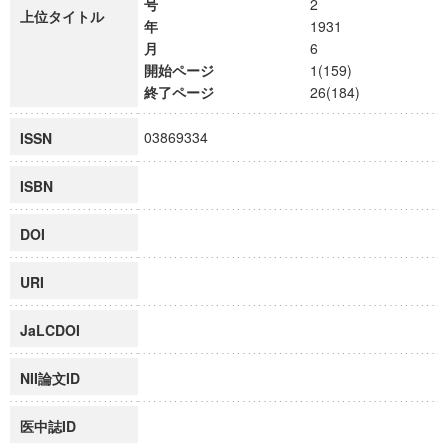
号
2
上位タイトル
年
1931
月
6
開始ページ
1(159)
終了ページ
26(184)
03869334
ISSN
ISBN
DOI
URI
JaLCDOI
NII論文ID
医中誌ID