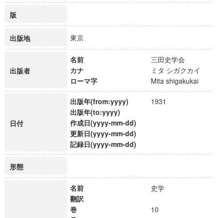
版
東京
出版地
名前
三田史学会
カナ
ミタ シガクカイ
出版者
ローマ字
Mita shigakukai
出版年(from:yyyy)
1931
出版年(to:yyyy)
作成日(yyyy-mm-dd)
日付
更新日(yyyy-mm-dd)
記録日(yyyy-mm-dd)
形態
名前
史学
翻訳
巻
10