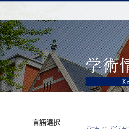
言語選択
ホーム
»»
アイテム