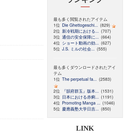
最も多く閲覧されたアイテム
1位
Die Ghettogeschi...
(829)
2位
新冷戦期における...
(707)
3位
通信の安全保障に...
(664)
4位
ショート動画の効...
(627)
5位
J.S. ミルの社会...
(555)
最も多くダウンロードされたアイ
テム
1位
The perpetual fa...
(2583)
2位
『韻府群玉』版本...
(1531)
3位
日本における赤痢...
(1191)
4位
Promoting Manga ...
(1046)
5位
慶應義塾大学日吉...
(850)
LINK