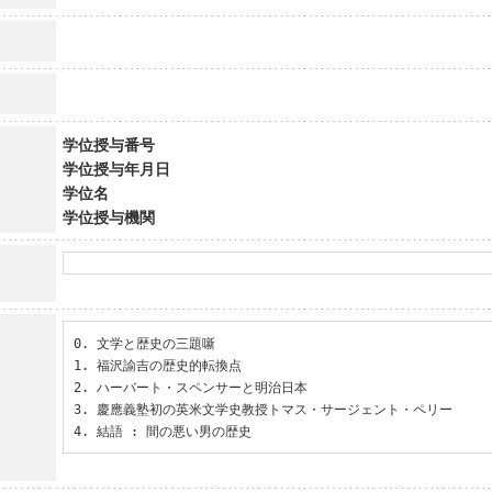
学位授与番号
学位授与年月日
学位名
学位授与機関
0. 文学と歴史の三題噺

1. 福沢諭吉の歴史的転換点

2. ハーバート・スペンサーと明治日本

3. 慶應義塾初の英米文学史教授トマス・サージェント・ペリー

4. 結語 : 間の悪い男の歴史