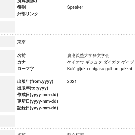
所属(翻訳)
役割
Speaker
外部リンク
東京
名前
慶應義塾大学藝文学会
カナ
ケイオウ ギジュク ダイガク ゲイ
ローマ字
Keiō gijuku daigaku geibun gakk
出版年(from:yyyy)
2021
出版年(to:yyyy)
作成日(yyyy-mm-dd)
更新日(yyyy-mm-dd)
記録日(yyyy-mm-dd)
名前
藝文研究