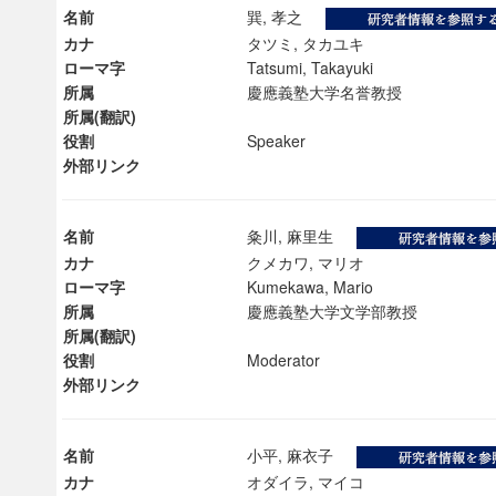
名前
巽, 孝之
カナ
タツミ, タカユキ
ローマ字
Tatsumi, Takayuki
所属
慶應義塾大学名誉教授
所属(翻訳)
役割
Speaker
外部リンク
名前
粂川, 麻里生
カナ
クメカワ, マリオ
ローマ字
Kumekawa, Mario
所属
慶應義塾大学文学部教授
所属(翻訳)
役割
Moderator
ンス教育研究センター
外部リンク
端的教育研究拠点
のサイエンス」
名前
小平, 麻衣子
カナ
オダイラ, マイコ