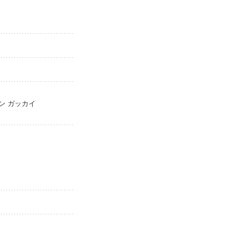
ブン ガッカイ
ai