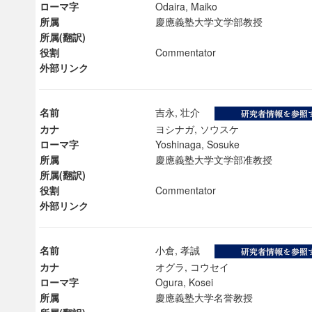
ローマ字
Odaira, Maiko
所属
慶應義塾大学文学部教授
所属(翻訳)
役割
Commentator
外部リンク
名前
吉永, 壮介
カナ
ヨシナガ, ソウスケ
ローマ字
Yoshinaga, Sosuke
所属
慶應義塾大学文学部准教授
所属(翻訳)
役割
Commentator
外部リンク
名前
小倉, 孝誠
カナ
オグラ, コウセイ
ローマ字
Ogura, Kosei
所属
慶應義塾大学名誉教授