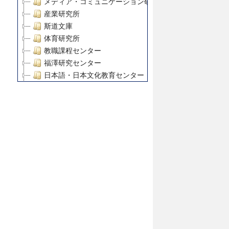
メディア・コミュニケーション研究所
産業研究所
斯道文庫
体育研究所
教職課程センター
福澤研究センター
日本語・日本文化教育センター
アート・センター
外国語教育研究センター
デジタルメディア・コンテンツ統合研究センター
グローバルリサーチインスティテュート
塾内助成報告書
科学研究費補助金研究成果報告書
21世紀COEプログラム
慶應義塾大学グローバルCOEプログラム市民社会ガバナ
慶應義塾大学グローバルCOEプログラム論理と感性の先
博士課程教育リーディングプログラム「超成熟社会発展
学術雑誌掲載論文等(8)
その他