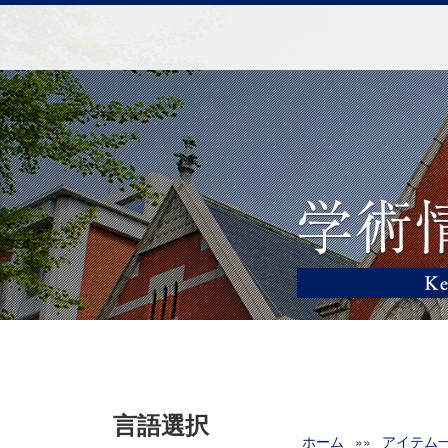
言語選択
ホーム
»»
アイテム