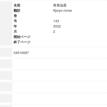
名前
教養論叢
翻訳
Kyoyo-ronso
巻
号
143
年
2022
月
2
開始ページ
終了ページ
04516087