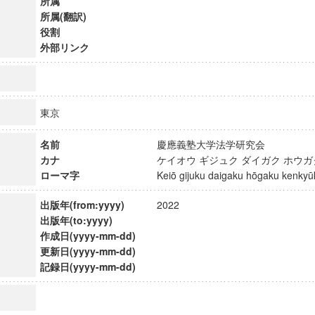
所属
所属(翻訳)
役割
外部リンク
東京
名前
慶應義塾大学法学研究会
カナ
ケイオウ ギジュク ダイガク ホウ
ローマ字
Keiō gijuku daigaku hōgaku kenk
出版年(from:yyyy)
2022
出版年(to:yyyy)
作成日(yyyy-mm-dd)
ンス教育研究センター
更新日(yyyy-mm-dd)
端的教育研究拠点
記録日(yyyy-mm-dd)
のサイエンス」