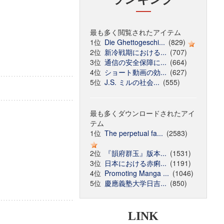
最も多く閲覧されたアイテム
1位
Die Ghettogeschi...
(829)
2位
新冷戦期における...
(707)
3位
通信の安全保障に...
(664)
4位
ショート動画の効...
(627)
5位
J.S. ミルの社会...
(555)
最も多くダウンロードされたアイ
テム
1位
The perpetual fa...
(2583)
2位
『韻府群玉』版本...
(1531)
3位
日本における赤痢...
(1191)
4位
Promoting Manga ...
(1046)
5位
慶應義塾大学日吉...
(850)
LINK