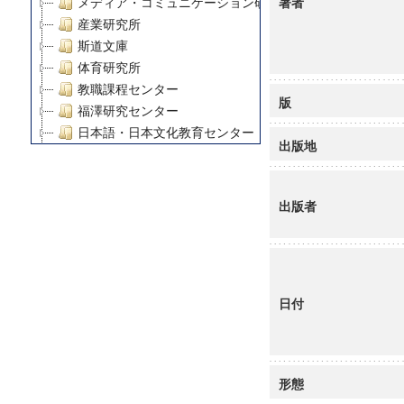
著者
メディア・コミュニケーション研究所
産業研究所
斯道文庫
体育研究所
教職課程センター
版
福澤研究センター
日本語・日本文化教育センター
出版地
アート・センター
外国語教育研究センター
デジタルメディア・コンテンツ統合研究センター
出版者
グローバルリサーチインスティテュート
塾内助成報告書
科学研究費補助金研究成果報告書
21世紀COEプログラム
日付
慶應義塾大学グローバルCOEプログラム市民社会ガバナ
慶應義塾大学グローバルCOEプログラム論理と感性の先
博士課程教育リーディングプログラム「超成熟社会発展
学術雑誌掲載論文等(8)
形態
その他