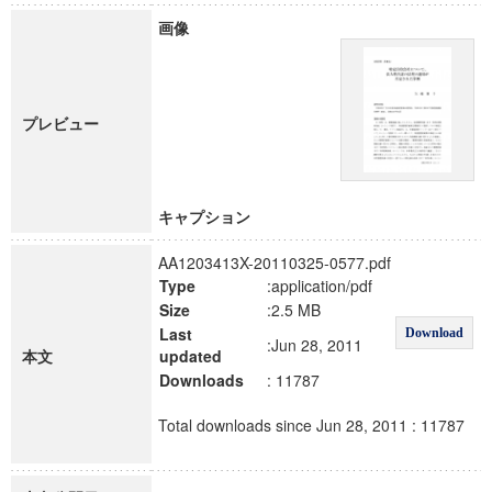
画像
プレビュー
キャプション
AA1203413X-20110325-0577.pdf
Type
:application/pdf
Size
:2.5 MB
Last
Download
:Jun 28, 2011
本文
updated
Downloads
: 11787
Total downloads since Jun 28, 2011 : 11787