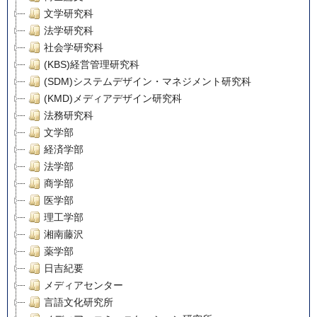
文学研究科
法学研究科
社会学研究科
(KBS)経営管理研究科
(SDM)システムデザイン・マネジメント研究科
(KMD)メディアデザイン研究科
法務研究科
文学部
経済学部
法学部
商学部
医学部
理工学部
湘南藤沢
薬学部
日吉紀要
メディアセンター
言語文化研究所