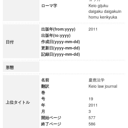
ローマ字
Keio gijuku
daigaku daigakuin
homu kenkyuka
出版年(from:yyyy)
2011
出版年(to:yyyy)
作成日(yyyy-mm-dd)
日付
更新日(yyyy-mm-dd)
記録日(yyyy-mm-dd)
形態
名前
慶應法学
翻訳
Keio law journal
巻
号
19
上位タイトル
年
2011
月
3
開始ページ
577
終了ページ
586