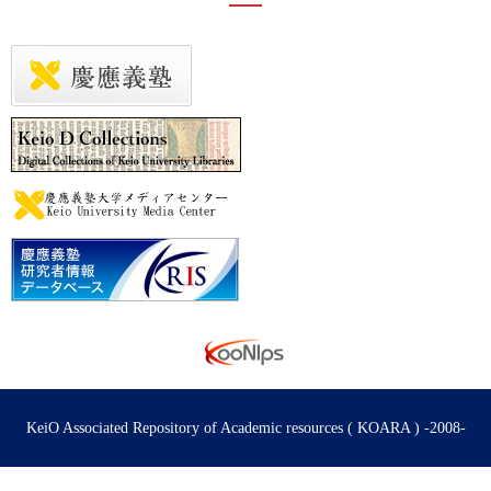
KeiO Associated Repository of Academic resources ( KOARA ) -2008-