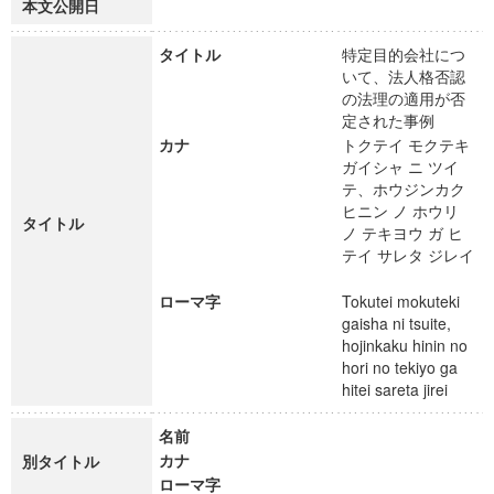
本文公開日
タイトル
特定目的会社につ
いて、法人格否認
の法理の適用が否
定された事例
カナ
トクテイ モクテキ
ガイシャ ニ ツイ
テ、ホウジンカク
ヒニン ノ ホウリ
タイトル
ノ テキヨウ ガ ヒ
テイ サレタ ジレイ
ローマ字
Tokutei mokuteki
gaisha ni tsuite,
hojinkaku hinin no
hori no tekiyo ga
hitei sareta jirei
名前
カナ
別タイトル
ローマ字