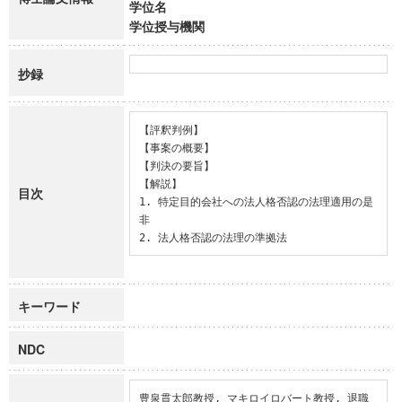
学位名
学位授与機関
抄録
【評釈判例】

【事案の概要】

【判決の要旨】

【解説】

目次
1. 特定目的会社への法人格否認の法理適用の是
非

2. 法人格否認の法理の準拠法
キーワード
NDC
豊泉貫太郎教授, マキロイロバート教授, 退職