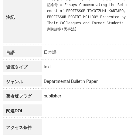
記念号 = Essays Commemorating the Retir
ement of PROFESSOR TOYOIZUMI KANTARO, 
注記
PROFESSOR ROBERT MCILROY Presented by 
Their Colleagues and Former Students

判例評釈(民事法)
日本語
言語
text
資源タイプ
Departmental Bulletin Paper
ジャンル
publisher
著者版フラグ
関連DOI
アクセス条件