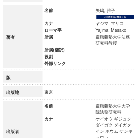
名前
矢嶋, 雅子
カナ
ヤジマ, マサコ
ローマ字
Yajima, Masako
所属
慶應義塾大学法務
著者
研究科教授
所属(翻訳)
役割
外部リンク
版
東京
出版地
名前
慶應義塾大学大学
院法務研究科
カナ
ケイオウ ギジュク
ダイガク ダイガク
イン ホウム ケンキ
出版者
ュウカ