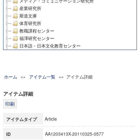
メディア・コミュニケーション研究所
産業研究所
斯道文庫
体育研究所
教職課程センター
福澤研究センター
日本語・日本文化教育センター
アート・センター
外国語教育研究センター
デジタルメディア・コンテンツ統合研究センター
ホーム
»»
グローバルリサーチインスティテュート
アイテム一覧
»» アイテム詳細
塾内助成報告書
科学研究費補助金研究成果報告書
アイテム詳細
21世紀COEプログラム
慶應義塾大学グローバルCOEプログラム市民社会ガバナンス
慶應義塾大学グローバルCOEプログラム論理と感性の先端的
Article
アイテムタイプ
博士課程教育リーディングプログラム「超成熟社会発展のサ
学術雑誌掲載論文等(8)
AA1203413X-20110325-0577
ID
その他