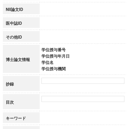
NII論文ID
医中誌ID
その他ID
学位授与番号
学位授与年月日
博士論文情報
学位名
学位授与機関
抄録
目次
キーワード