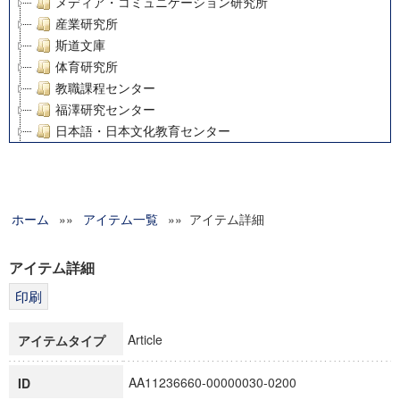
メディア・コミュニケーション研究所
産業研究所
斯道文庫
体育研究所
教職課程センター
福澤研究センター
日本語・日本文化教育センター
アート・センター
外国語教育研究センター
デジタルメディア・コンテンツ統合研究センター
ホーム
»»
グローバルリサーチインスティテュート
アイテム一覧
»» アイテム詳細
塾内助成報告書
科学研究費補助金研究成果報告書
アイテム詳細
21世紀COEプログラム
慶應義塾大学グローバルCOEプログラム市民社会ガバナンス
慶應義塾大学グローバルCOEプログラム論理と感性の先端的
Article
アイテムタイプ
博士課程教育リーディングプログラム「超成熟社会発展のサ
学術雑誌掲載論文等(8)
AA11236660-00000030-0200
ID
その他