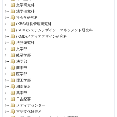
文学研究科
法学研究科
社会学研究科
(KBS)経営管理研究科
(SDM)システムデザイン・マネジメント研究科
(KMD)メディアデザイン研究科
法務研究科
文学部
経済学部
法学部
商学部
医学部
理工学部
湘南藤沢
薬学部
日吉紀要
メディアセンター
言語文化研究所