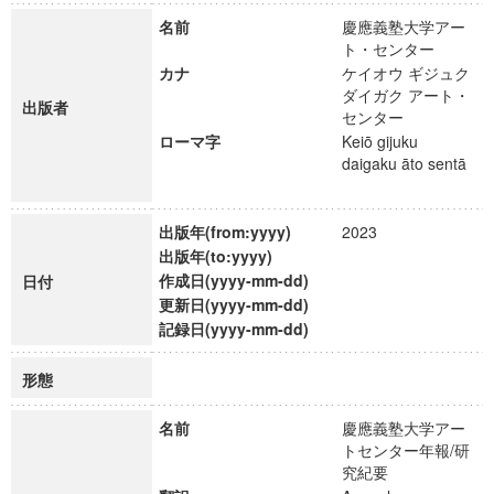
名前
慶應義塾大学アー
ト・センター
カナ
ケイオウ ギジュク
ダイガク アート・
出版者
センター
ローマ字
Keiō gijuku
daigaku āto sentā
出版年(from:yyyy)
2023
出版年(to:yyyy)
作成日(yyyy-mm-dd)
日付
更新日(yyyy-mm-dd)
記録日(yyyy-mm-dd)
形態
名前
慶應義塾大学アー
トセンター年報/研
究紀要