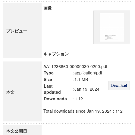
画像
プレビュー
キャプション
AA11236660-00000030-0200.pdf
Type
:application/pdf
Size
:1.1 MB
Last
Download
:Jan 19, 2024
本文
updated
Downloads
: 112
Total downloads since Jan 19, 2024 : 112
本文公開日