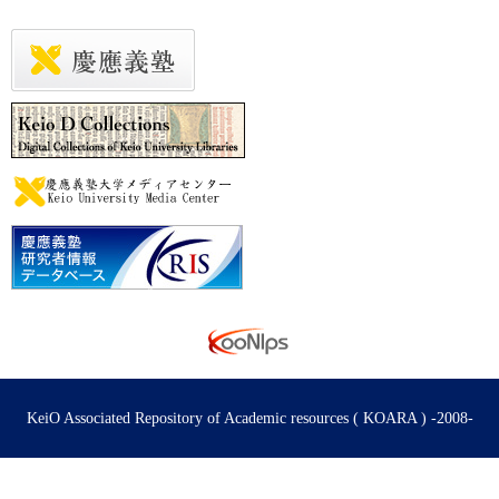
KeiO Associated Repository of Academic resources ( KOARA ) -2008-