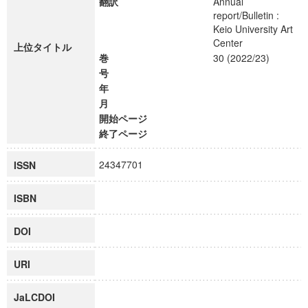
翻訳
Annual
report/Bulletin :
Keio University Art
Center
上位タイトル
巻
30 (2022/23)
号
年
月
開始ページ
終了ページ
24347701
ISSN
ISBN
DOI
URI
JaLCDOI