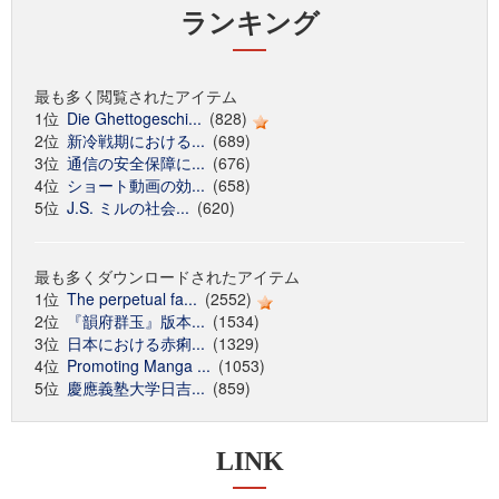
ランキング
最も多く閲覧されたアイテム
1位
Die Ghettogeschi...
(828)
2位
新冷戦期における...
(689)
3位
通信の安全保障に...
(676)
4位
ショート動画の効...
(658)
5位
J.S. ミルの社会...
(620)
最も多くダウンロードされたアイテム
1位
The perpetual fa...
(2552)
2位
『韻府群玉』版本...
(1534)
3位
日本における赤痢...
(1329)
4位
Promoting Manga ...
(1053)
5位
慶應義塾大学日吉...
(859)
LINK