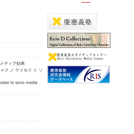
のメディア効果
ャク ノ ケイセイ ト ソ
keisei to sono media