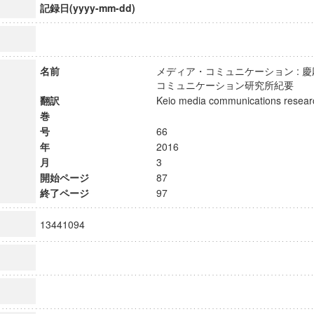
記録日(yyyy-mm-dd)
名前
メディア・コミュニケーション : 
コミュニケーション研究所紀要
翻訳
Keio media communications res
巻
号
66
年
2016
月
3
開始ページ
87
終了ページ
97
13441094