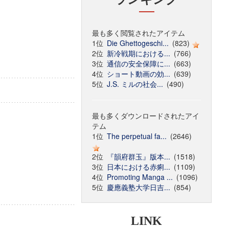
最も多く閲覧されたアイテム
1位
Die Ghettogeschi...
(823)
2位
新冷戦期における...
(766)
3位
通信の安全保障に...
(663)
4位
ショート動画の効...
(639)
5位
J.S. ミルの社会...
(490)
最も多くダウンロードされたアイ
テム
1位
The perpetual fa...
(2646)
2位
『韻府群玉』版本...
(1518)
3位
日本における赤痢...
(1109)
4位
Promoting Manga ...
(1096)
5位
慶應義塾大学日吉...
(854)
LINK