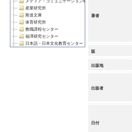
メディア・コミュニケーション研究所
産業研究所
著者
斯道文庫
体育研究所
教職課程センター
福澤研究センター
日本語・日本文化教育センター
アート・センター
版
外国語教育研究センター
デジタルメディア・コンテンツ統合研究センター
出版地
グローバルリサーチインスティテュート
塾内助成報告書
科学研究費補助金研究成果報告書
出版者
21世紀COEプログラム
慶應義塾大学グローバルCOEプログラム市民社会ガバナ
慶應義塾大学グローバルCOEプログラム論理と感性の先
博士課程教育リーディングプログラム「超成熟社会発展
学術雑誌掲載論文等(8)
日付
その他