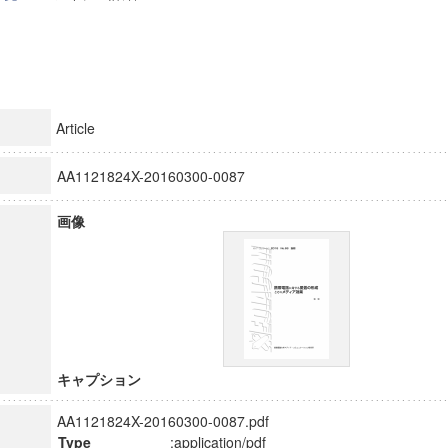
Article
AA1121824X-20160300-0087
画像
キャプション
AA1121824X-20160300-0087.pdf
Type
:application/pdf