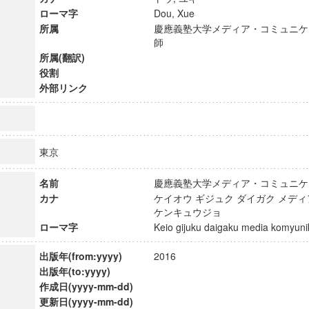
ローマ字
Dou, Xue
所属
慶應義塾大学メディア・コミュニケ
師
所属(翻訳)
役割
外部リンク
東京
名前
慶應義塾大学メディア・コミュニ
カナ
ケイオウ ギジュク ダイガク メデ
ケンキュウジョ
ローマ字
Keio gijuku daigaku media komyu
ンス教育研究センター
端的教育研究拠点
出版年(from:yyyy)
2016
のサイエンス」
出版年(to:yyyy)
作成日(yyyy-mm-dd)
更新日(yyyy-mm-dd)