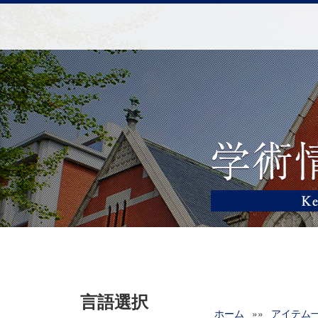
言語選択
ホーム
»»
アイテム