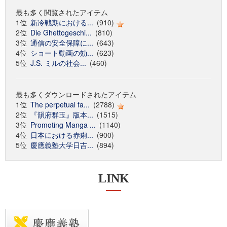
最も多く閲覧されたアイテム
1位
新冷戦期における...
(910)
2位
Die Ghettogeschi...
(810)
3位
通信の安全保障に...
(643)
4位
ショート動画の効...
(623)
5位
J.S. ミルの社会...
(460)
最も多くダウンロードされたアイテム
1位
The perpetual fa...
(2788)
2位
『韻府群玉』版本...
(1515)
3位
Promoting Manga ...
(1140)
4位
日本における赤痢...
(900)
5位
慶應義塾大学日吉...
(894)
LINK