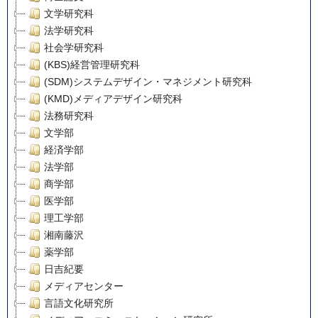
文学研究科
法学研究科
社会学研究科
(KBS)経営管理研究科
(SDM)システムデザイン・マネジメント研究科
(KMD)メディアデザイン研究科
法務研究科
文学部
経済学部
法学部
商学部
医学部
理工学部
湘南藤沢
薬学部
日吉紀要
メディアセンター
言語文化研究所