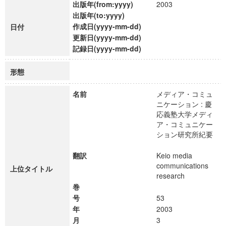
出版年(from:yyyy)
2003
出版年(to:yyyy)
作成日(yyyy-mm-dd)
日付
更新日(yyyy-mm-dd)
記録日(yyyy-mm-dd)
形態
名前
メディア・コミュ
ニケーション : 慶
応義塾大学メディ
ア・コミュニケー
ション研究所紀要
翻訳
Keio media
communications
上位タイトル
research
巻
号
53
年
2003
月
3