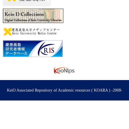
KeiO Associated Repository of Academic resources ( KOARA ) -2008-