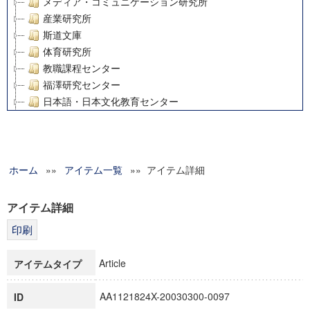
メディア・コミュニケーション研究所
産業研究所
斯道文庫
体育研究所
教職課程センター
福澤研究センター
日本語・日本文化教育センター
アート・センター
外国語教育研究センター
デジタルメディア・コンテンツ統合研究センター
ホーム
»»
グローバルリサーチインスティテュート
アイテム一覧
»» アイテム詳細
塾内助成報告書
科学研究費補助金研究成果報告書
アイテム詳細
21世紀COEプログラム
慶應義塾大学グローバルCOEプログラム市民社会ガバナンス
慶應義塾大学グローバルCOEプログラム論理と感性の先端的
Article
アイテムタイプ
博士課程教育リーディングプログラム「超成熟社会発展のサ
学術雑誌掲載論文等(8)
AA1121824X-20030300-0097
ID
その他