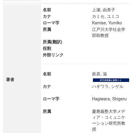
名前
上瀬, 由美子
カナ
カミセ, ユミコ
ローマ字
Kamise, Yumiko
所属
江戸川大学社会学
部助教授
所属(翻訳)
役割
外部リンク
名前
萩原, 滋
著者
カナ
ハギワラ, シゲル
ローマ字
Hagiwara, Shigeru
所属
慶應義塾大学メデ
ィア・コミュニケ
ーション研究所教
授