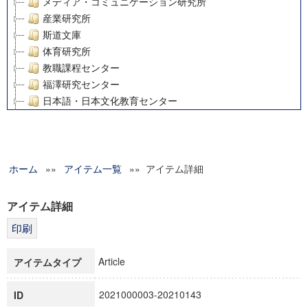
メディア・コミュニケーション研究所
産業研究所
斯道文庫
体育研究所
教職課程センター
福澤研究センター
日本語・日本文化教育センター
アート・センター
外国語教育研究センター
デジタルメディア・コンテンツ統合研究センター
ホーム
»»
グローバルリサーチインスティテュート
アイテム一覧
»» アイテム詳細
塾内助成報告書
科学研究費補助金研究成果報告書
アイテム詳細
21世紀COEプログラム
慶應義塾大学グローバルCOEプログラム市民社会ガバナンス
慶應義塾大学グローバルCOEプログラム論理と感性の先端的
Article
アイテムタイプ
博士課程教育リーディングプログラム「超成熟社会発展のサ
学術雑誌掲載論文等(8)
2021000003-20210143
ID
その他