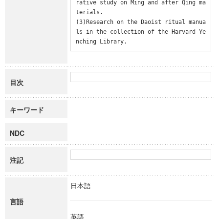
rative study on Ming and after Qing ma
terials.

(3)Research on the Daoist ritual manua
ls in the collection of the Harvard Ye
nching Library.
目次
キーワード
NDC
注記
日本語
言語
英語