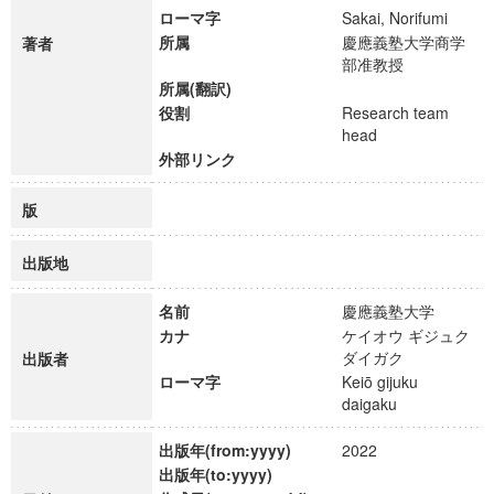
ローマ字
Sakai, Norifumi
所属
慶應義塾大学商学
著者
部准教授
所属(翻訳)
役割
Research team
head
外部リンク
版
出版地
名前
慶應義塾大学
カナ
ケイオウ ギジュク
ダイガク
出版者
ローマ字
Keiō gijuku
daigaku
出版年(from:yyyy)
2022
出版年(to:yyyy)