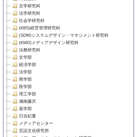
文学研究科
法学研究科
社会学研究科
(KBS)経営管理研究科
(SDM)システムデザイン・マネジメント研究科
(KMD)メディアデザイン研究科
法務研究科
文学部
経済学部
法学部
商学部
医学部
理工学部
湘南藤沢
薬学部
日吉紀要
メディアセンター
言語文化研究所