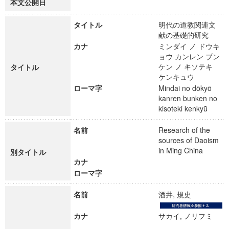
本文公開日
タイトル
明代の道教関連文
献の基礎的研究
カナ
ミンダイ ノ ドウキ
ョウ カンレン ブン
ケン ノ キソテキ
タイトル
ケンキュウ
ローマ字
Mindai no dōkyō
kanren bunken no
kisoteki kenkyū
名前
Research of the
sources of Daoism
in Ming China
別タイトル
カナ
ローマ字
名前
酒井, 規史
カナ
サカイ, ノリフミ