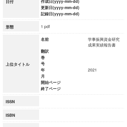
作成日(yyyy-mm-dd)
日付
更新日(yyyy-mm-dd)
記録日(yyyy-mm-dd)
1 pdf
形態
名前
学事振興資金研究
成果実績報告書
翻訳
巻
号
上位タイトル
年
2021
月
開始ページ
終了ページ
ISSN
ISBN