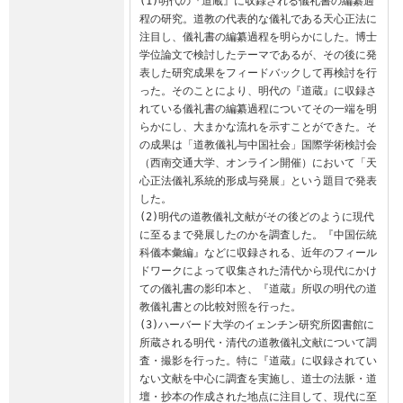
(1)明代の『道蔵』に収録される儀礼書の編纂過
程の研究。道教の代表的な儀礼である天心正法に
注目し、儀礼書の編纂過程を明らかにした。博士
学位論文で検討したテーマであるが、その後に発
表した研究成果をフィードバックして再検討を行
った。そのことにより、明代の『道蔵』に収録さ
れている儀礼書の編纂過程についてその一端を明
らかにし、大まかな流れを示すことができた。そ
の成果は「道教儀礼与中国社会」国際学術検討会
（西南交通大学、オンライン開催）において「天
心正法儀礼系統的形成与発展」という題目で発表
した。

(2)明代の道教儀礼文献がその後どのように現代
に至るまで発展したのかを調査した。『中国伝統
科儀本彙編』などに収録される、近年のフィール
ドワークによって収集された清代から現代にかけ
ての儀礼書の影印本と、『道蔵』所収の明代の道
教儀礼書との比較対照を行った。

(3)ハーバード大学のイェンチン研究所図書館に
所蔵される明代・清代の道教儀礼文献について調
査・撮影を行った。特に『道蔵』に収録されてい
ない文献を中心に調査を実施し、道士の法脈・道
壇・抄本の作成された地点に注目して、現代に至