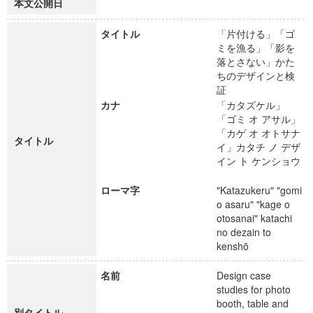
本文公開日
タイトル
「片付ける」「ゴ
ミを漁る」「影を
落とさない」かた
ちのデザインと検
証
カナ
「カタズケル」
「ゴミ オ アサル」
「カゲ オ オトサナ
タイトル
イ」カタチ ノ デザ
イン ト ケンショウ
ローマ字
"Katazukeru" "gomi
o asaru" "kage o
otosanai" katachi
no dezain to
kenshō
名前
Design case
studies for photo
booth, table and
別タイトル