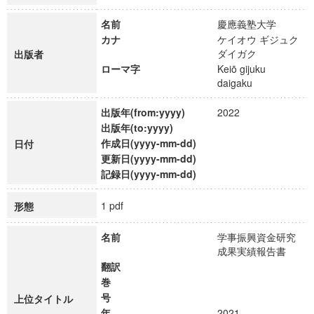
名前
慶應義塾大学
カナ
ケイオウ ギジュク
ダイガク
出版者
ローマ字
Keiō gijuku
daigaku
出版年(from:yyyy)
2022
出版年(to:yyyy)
作成日(yyyy-mm-dd)
日付
更新日(yyyy-mm-dd)
記録日(yyyy-mm-dd)
1 pdf
形態
名前
学事振興資金研究
成果実績報告書
翻訳
巻
号
上位タイトル
年
2021