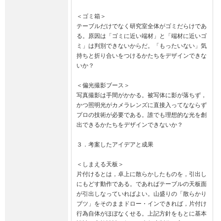
＜ゴミ箱＞

テーブルだけでなく研究室全体がゴミだらけであ
る。原因は「ゴミに近い端材」と「端材に近いゴ
ミ」は判別できないからだ。「もったいない」気
持ちと折り合いをつけるかたちをデザインできな
いか？

＜偏光撮影ブース＞

写真撮影は手間がかかる。被写体に影が落ちず，
かつ照明光がカメラレンズに直接入ってなならず
プロの技術が必要である。誰でも理想的な光を創
出できるかたちをデザインできないか？

３．考案したアイデアと成果

＜しまえる天板＞

片付けるとは，卓上に散らかしたものを，引出し
にもどす動作である。であればテーブルの天板面
が引出しなっていればよい。山盛りの「散らかり
ブツ」をそのままドロー・インできれば，片付け
行為自体がほぼなくせる。上記方針をもとに基本