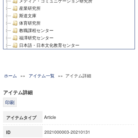
メディア・コミュニケーション研究所
産業研究所
斯道文庫
体育研究所
教職課程センター
福澤研究センター
日本語・日本文化教育センター
アート・センター
外国語教育研究センター
デジタルメディア・コンテンツ統合研究センター
ホーム
»»
グローバルリサーチインスティテュート
アイテム一覧
»» アイテム詳細
塾内助成報告書
科学研究費補助金研究成果報告書
アイテム詳細
21世紀COEプログラム
慶應義塾大学グローバルCOEプログラム市民社会ガバナンス
慶應義塾大学グローバルCOEプログラム論理と感性の先端的
Article
アイテムタイプ
博士課程教育リーディングプログラム「超成熟社会発展のサ
学術雑誌掲載論文等(8)
2021000003-20210131
ID
その他