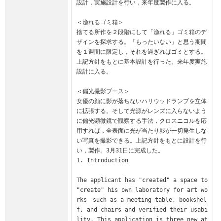
設計，実施設計を行い，来年度製作に入る。

＜漁れるゴミ箱＞

捨てる所作を２段階にして「漁れる」ゴミ箱のデ
ザインを探求する。「もったいない」と思う期間
を１週間に限定し，それを過ぎればゴミとする。
上記方針をもとに基本設計を行った。来年度実施
設計に入る。

＜偏光撮影ブース＞

女優の顔に影が落ちないハリウッドランプを立体
に拡張する。そして光源がレンズに入らないよう
に偏光顕微鏡で観察する手法，クロスニコルを応
用すれば，全表面に光が当たり影が一切発生しな
い写真を撮影できる。上記方針をもとに設計を行
い，製作。3月31日に完成した。

1. Introduction

The applicant has "created" a space to 
"create" his own laboratory for art wo
rks　such as a meeting table, bookshel
f, and chairs and verified their usabi
lity. This application is three new at