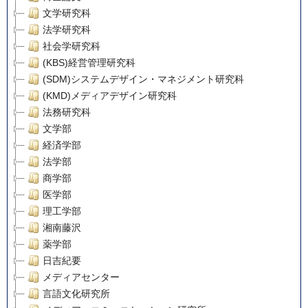
文学研究科
法学研究科
社会学研究科
(KBS)経営管理研究科
(SDM)システムデザイン・マネジメント研究科
(KMD)メディアデザイン研究科
法務研究科
文学部
経済学部
法学部
商学部
医学部
理工学部
湘南藤沢
薬学部
日吉紀要
メディアセンター
言語文化研究所