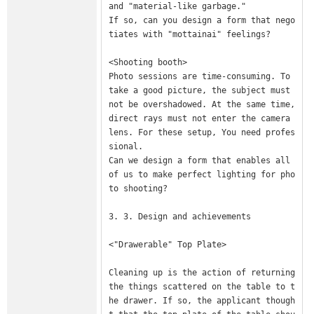
and "material-like garbage."

If so, can you design a form that nego
tiates with "mottainai" feelings?

<Shooting booth>

Photo sessions are time-consuming. To 
take a good picture, the subject must 
not be overshadowed. At the same time, 
direct rays must not enter the camera 
lens. For these setup, You need profes
sional.

Can we design a form that enables all 
of us to make perfect lighting for pho
to shooting?

3. 3. Design and achievements

<"Drawerable" Top Plate>

Cleaning up is the action of returning 
the things scattered on the table to t
he drawer. If so, the applicant though