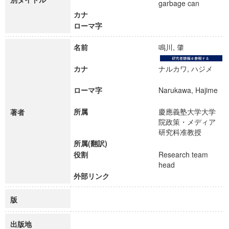
garbage can
カナ
ローマ字
名前
鳴川, 肇
カナ
ナルカワ, ハジメ
ローマ字
Narukawa, Hajime
所属
慶應義塾大学大学
著者
院政策・メディア
研究科准教授
所属(翻訳)
役割
Research team
head
外部リンク
版
出版地