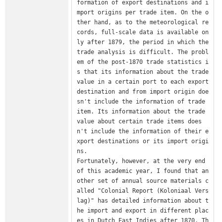
formation of export destinations and i
mport origins per trade item. On the o
ther hand, as to the meteorological re
cords, full-scale data is available on
ly after 1879, the period in which the 
trade analysis is difficult. The probl
em of the post-1870 trade statistics i
s that its information about the trade 
value in a certain port to each export 
destination and from import origin doe
sn't include the information of trade 
item. Its information about the trade 
value about certain trade items does
n't include the information of their e
xport destinations or its import origi
ns.

Fortunately, however, at the very end 
of this academic year, I found that an
other set of annual source materials c
alled "Colonial Report (Koloniaal Vers
lag)" has detailed information about t
he import and export in different plac
es in Dutch East Indies after 1870. Th