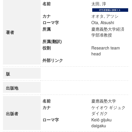
名前
太田, 淳
カナ
オオタ, アツシ
ローマ字
Ota, Atsushi
所属
慶應義塾大学経済
著者
学部准教授
所属(翻訳)
役割
Research team
head
外部リンク
版
出版地
名前
慶應義塾大学
カナ
ケイオウ ギジュク
ダイガク
出版者
ローマ字
Keiō gijuku
daigaku