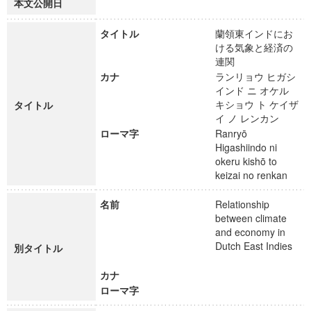
本文公開日
タイトル
蘭領東インドにお
ける気象と経済の
連関
カナ
ランリョウ ヒガシ
インド ニ オケル
キショウ ト ケイザ
タイトル
イ ノ レンカン
ローマ字
Ranryō
Higashiindo ni
okeru kishō to
keizai no renkan
名前
Relationship
between climate
and economy in
Dutch East Indies
別タイトル
カナ
ローマ字