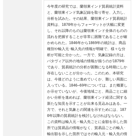
今年度の研究では、蘭領東インド貿易統計資料
と、蘭領東インド気象記録を取り寄せ、入力し、
分析を試みた。その結果、蘭領東インド貿易統計
資料は、1870年からフォーマットが大幅に変更
し、それ以降のものは蘭領東インド全体のものの
流れを把握することが非常に困難であることが確
かめられた。1846年から1869年の統計は、商品
種別や輸入元･輸入先の情報が明確で、様々な分
析が可能と分かった。一方で、気象記録の方は、
バタヴィア以外の地域の情報が揃うのが1879年
であり、貿易統計の分析が困難になる時期にしか
存在しないことが分かった。このため、本研究
は、今後どのように進めていくか、難しい局面に
入っている。1846−69年については、まだ概要し
か示せていないが、今後地域ごと、商品ごとに細
かい分析を進めれば、蘭領東インド経済に関する
新たな知見を示すことが出来る見込みはある。一
方で、それと気象との関連を示すためには、187
0年以降の貿易統計を検討しなければならない。
この資料は輸入元・輸入先ごとに金額を示した箇
所では貿易品の情報がなく、貿易品ごとの輸入･
輸出額を示した箇所ではその輸入元・輸入先の情