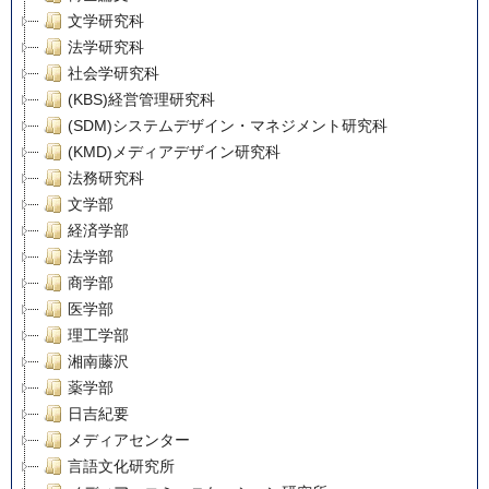
文学研究科
法学研究科
社会学研究科
(KBS)経営管理研究科
(SDM)システムデザイン・マネジメント研究科
(KMD)メディアデザイン研究科
法務研究科
文学部
経済学部
法学部
商学部
医学部
理工学部
湘南藤沢
薬学部
日吉紀要
メディアセンター
言語文化研究所