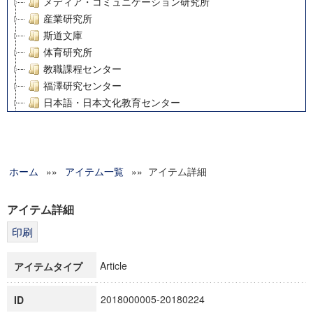
メディア・コミュニケーション研究所
産業研究所
斯道文庫
体育研究所
教職課程センター
福澤研究センター
日本語・日本文化教育センター
アート・センター
外国語教育研究センター
デジタルメディア・コンテンツ統合研究センター
ホーム
»»
グローバルリサーチインスティテュート
アイテム一覧
»» アイテム詳細
塾内助成報告書
科学研究費補助金研究成果報告書
アイテム詳細
21世紀COEプログラム
慶應義塾大学グローバルCOEプログラム市民社会ガバナンス
慶應義塾大学グローバルCOEプログラム論理と感性の先端的
Article
アイテムタイプ
博士課程教育リーディングプログラム「超成熟社会発展のサ
学術雑誌掲載論文等(8)
2018000005-20180224
ID
その他