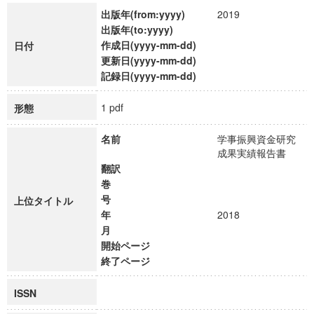
出版年(from:yyyy)
2019
出版年(to:yyyy)
作成日(yyyy-mm-dd)
日付
更新日(yyyy-mm-dd)
記録日(yyyy-mm-dd)
1 pdf
形態
名前
学事振興資金研究
成果実績報告書
翻訳
巻
号
上位タイトル
年
2018
月
開始ページ
終了ページ
ISSN