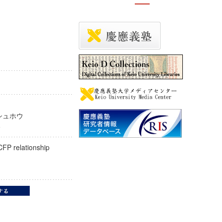
ト シュホウ
uhō
-CFP relationship