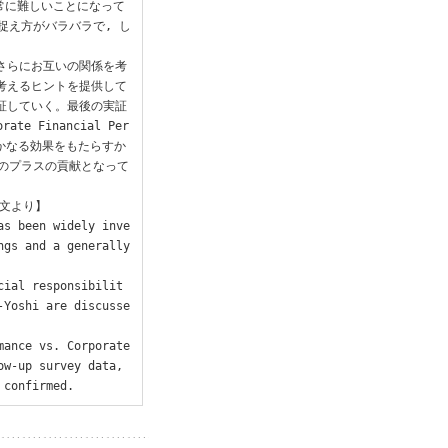
非常に難しいことになって
捉え方がバラバラで, し
 さらにお互いの関係を考
を考えるヒントを提供して
検証していく。最後の実証
rate Financial Per
いかなる効果をもたらすか
度のプラスの貢献となって
文より】

as been widely inve
gs and a generally 
cial responsibilit
-Yoshi are discusse
ance vs. Corporate 
w-up survey data, 
 confirmed.