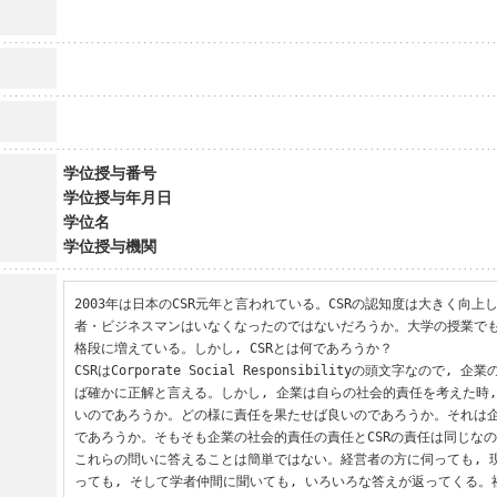
学位授与番号
学位授与年月日
学位名
学位授与機関
2003年は日本のCSR元年と言われている。CSRの認知度は大きく向上
者・ビジネスマンはいなくなったのではないだろうか。大学の授業でも
格段に増えている。しかし, CSRとは何であろうか？

CSRはCorporate Social Responsibilityの頭文字なので,
ば確かに正解と言える。しかし, 企業は自らの社会的責任を考えた時
いのであろうか。どの様に責任を果たせば良いのであろうか。それは
であろうか。そもそも企業の社会的責任の責任とCSRの責任は同じなの
これらの問いに答えることは簡単ではない。経営者の方に伺っても, 
っても, そして学者仲間に聞いても, いろいろな答えが返ってくる。社会