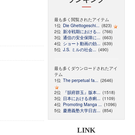
最も多く閲覧されたアイテム
1位
Die Ghettogeschi...
(823)
2位
新冷戦期における...
(766)
3位
通信の安全保障に...
(663)
4位
ショート動画の効...
(639)
5位
J.S. ミルの社会...
(490)
最も多くダウンロードされたアイ
テム
1位
The perpetual fa...
(2646)
2位
『韻府群玉』版本...
(1518)
3位
日本における赤痢...
(1109)
4位
Promoting Manga ...
(1096)
5位
慶應義塾大学日吉...
(854)
LINK