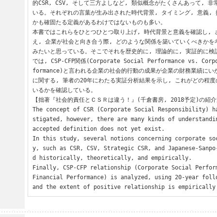
的CSR, CSV, そして三方よしなど, 類似概念がたくさんあって, 
いる。それぞれの言葉が生み出された時代背景, タイミング, 意義, 
かも確固たる定義があるわけではないものも多い。

本書ではこれらをひとつひとつ取り上げ, 時代背景と意義を確認し,
え, 企業が社会と向き合う際, どのような関係を築いていくべきか
みたいと思っている。そこでそれを歴史的に, 理論的に, 実証的に
では, CSP-CFP関係(Corporate Social Performance vs. Corpo
formance)と言われる企業の社会的行動の成果が企業の財務業績に
に関する, 筆者の20年にわたる実証分析結果を示し, これがどの程
いるかを確認している。

【拙著『社会的責任とＣＳＲは違う！』(千倉書房, 2018予定)の紹介
The concept of CSR (Corporate Social Responsibility) h
stigated, however, there are many kinds of understandin
accepted definition does not yet exist.

In this study, several notions concerning corporate so
y, such as CSR, CSV, Strategic CSR, and Japanese-Sanpo
d historically, theoretically, and empirically.

Finally, CSP-CFP relationship (Corporate Social Perform
Financial Performance) is analyzed, using 20-year follo
and the extent of positive relationship is empirically