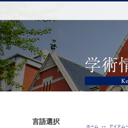
言語選択
ホーム
»»
アイテム