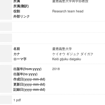
所属
慶應義塾大学商学部教授
所属(翻訳)
役割
Research team head
外部リンク
名前
慶應義塾大学
カナ
ケイオウ ギジュク ダイガク
ローマ字
Keiō gijuku daigaku
出版年(from:yyyy)
2018
出版年(to:yyyy)
作成日(yyyy-mm-dd)
ンス教育研究センター
更新日(yyyy-mm-dd)
端的教育研究拠点
記録日(yyyy-mm-dd)
のサイエンス」
1 pdf