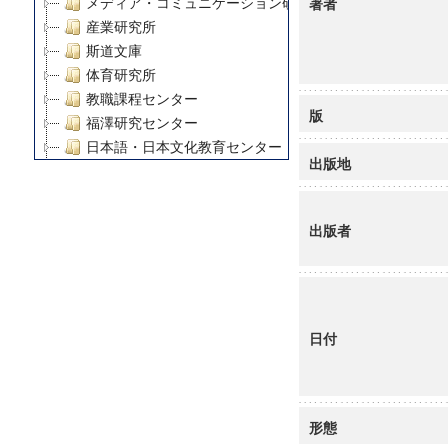
著者
メディア・コミュニケーション研究所
産業研究所
斯道文庫
体育研究所
教職課程センター
版
福澤研究センター
日本語・日本文化教育センター
出版地
アート・センター
外国語教育研究センター
デジタルメディア・コンテンツ統合研究センター
出版者
グローバルリサーチインスティテュート
塾内助成報告書
科学研究費補助金研究成果報告書
21世紀COEプログラム
日付
慶應義塾大学グローバルCOEプログラム市民社会ガバナ
慶應義塾大学グローバルCOEプログラム論理と感性の先
博士課程教育リーディングプログラム「超成熟社会発展
学術雑誌掲載論文等(8)
形態
その他