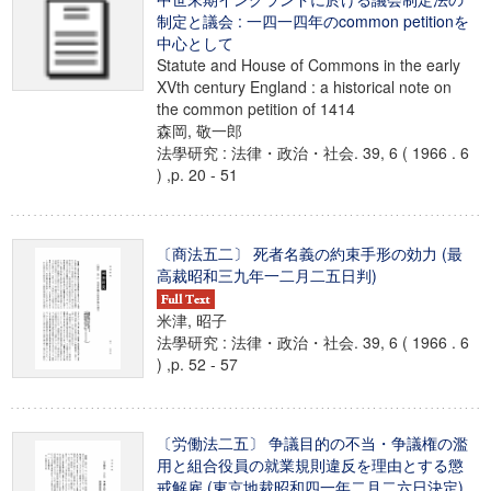
制定と議会 : 一四一四年のcommon petitionを
中心として
Statute and House of Commons in the early
XVth century England : a historical note on
the common petition of 1414
森岡, 敬一郎
法學研究 : 法律・政治・社会. 39, 6 ( 1966 . 6
) ,p. 20 - 51
〔商法五二〕 死者名義の約束手形の効力 (最
高裁昭和三九年一二月二五日判)
米津, 昭子
法學研究 : 法律・政治・社会. 39, 6 ( 1966 . 6
) ,p. 52 - 57
〔労働法二五〕 争議目的の不当・争議権の濫
用と組合役員の就業規則違反を理由とする懲
戒解雇 (東京地裁昭和四一年二月二六日決定)