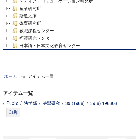
メディア・コミュニケーション研究所
産業研究所
斯道文庫
体育研究所
教職課程センター
福澤研究センター
日本語・日本文化教育センター
アート・センター
外国語教育研究センター
デジタルメディア・コンテンツ統合研究センター
ホーム
»» アイテム一覧
グローバルリサーチインスティテュート
塾内助成報告書
科学研究費補助金研究成果報告書
アイテム一覧
21世紀COEプログラム
/
Public
/
法学部
/
法學研究
/
39 (1966)
/
39(6) 196606
慶應義塾大学グローバルCOEプログラム市民社会ガバナンス
慶應義塾大学グローバルCOEプログラム論理と感性の先端的
博士課程教育リーディングプログラム「超成熟社会発展のサ
学術雑誌掲載論文等(8)
その他