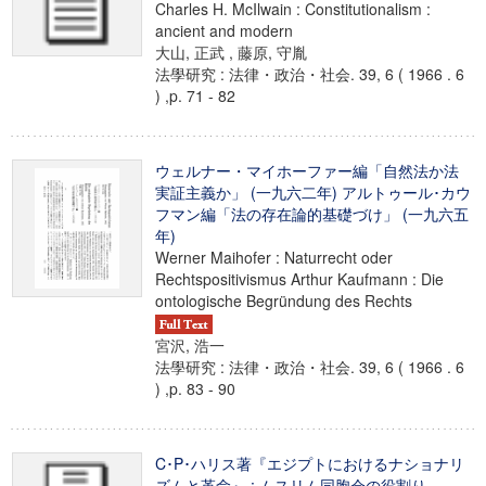
Charles H. McIlwain : Constitutionalism :
ancient and modern
大山, 正武 , 藤原, 守胤
法學研究 : 法律・政治・社会. 39, 6 ( 1966 . 6
) ,p. 71 - 82
ウェルナー・マイホーファー編「自然法か法
実証主義か」 (一九六二年) アルトゥール･カウ
フマン編「法の存在論的基礎づけ」 (一九六五
年)
Werner Maihofer : Naturrecht oder
Rechtspositivismus Arthur Kaufmann : Die
ontologische Begründung des Rechts
宮沢, 浩一
法學研究 : 法律・政治・社会. 39, 6 ( 1966 . 6
) ,p. 83 - 90
C･P･ハリス著『エジプトにおけるナショナリ
ズムと革命』 : ムスリム同胞会の役割り