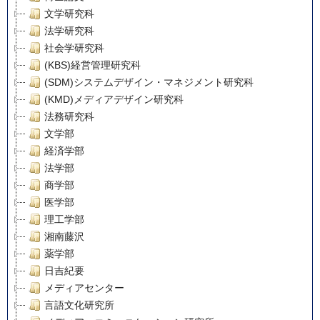
文学研究科
法学研究科
社会学研究科
(KBS)経営管理研究科
(SDM)システムデザイン・マネジメント研究科
(KMD)メディアデザイン研究科
法務研究科
文学部
経済学部
法学部
商学部
医学部
理工学部
湘南藤沢
薬学部
日吉紀要
メディアセンター
言語文化研究所