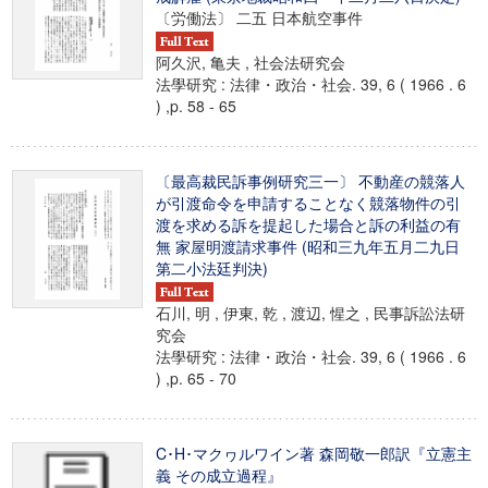
〔労働法〕 二五 日本航空事件
阿久沢, 亀夫 , 社会法研究会
法學研究 : 法律・政治・社会. 39, 6 ( 1966 . 6
) ,p. 58 - 65
〔最高裁民訴事例研究三一〕 不動産の競落人
が引渡命令を申請することなく競落物件の引
渡を求める訴を提起した場合と訴の利益の有
無 家屋明渡請求事件 (昭和三九年五月二九日
第二小法廷判決)
石川, 明 , 伊東, 乾 , 渡辺, 惺之 , 民事訴訟法研
究会
法學研究 : 法律・政治・社会. 39, 6 ( 1966 . 6
) ,p. 65 - 70
C･H･マクヮルワイン著 森岡敬一郎訳『立憲主
義 その成立過程』