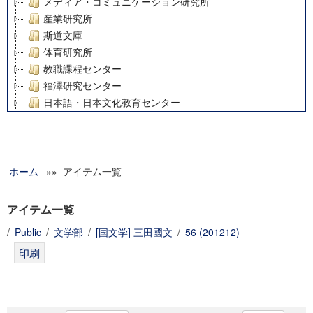
メディア・コミュニケーション研究所
産業研究所
斯道文庫
体育研究所
教職課程センター
福澤研究センター
日本語・日本文化教育センター
アート・センター
外国語教育研究センター
デジタルメディア・コンテンツ統合研究センター
ホーム
»» アイテム一覧
グローバルリサーチインスティテュート
塾内助成報告書
科学研究費補助金研究成果報告書
アイテム一覧
21世紀COEプログラム
/
Public
/
文学部
/
[国文学] 三田國文
/
56 (201212)
慶應義塾大学グローバルCOEプログラム市民社会ガバナンス
慶應義塾大学グローバルCOEプログラム論理と感性の先端的
博士課程教育リーディングプログラム「超成熟社会発展のサ
学術雑誌掲載論文等(8)
その他