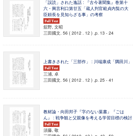
「誤読」された逸話 : 『古今著聞集』巻第十
六・興言利口第廿五「蔵人判官範貞内覧の大
臣頼長を見知らざる事」の考察
舘野, 文昭
三田國文. 56 ( 2012 . 12 ) ,p. 13 - 24
上書きされた「三部作」 : 川端康成「隅田川」
三浦, 卓
三田國文. 56 ( 2012 . 12 ) ,p. 25 - 41
教材論・向田邦子『字のない葉書』『ごは
ん』 : 戦争観と父親像を考える学習目標の検討
須藤, 敬