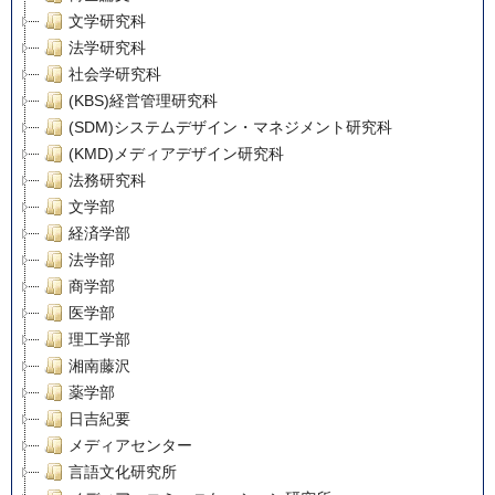
文学研究科
法学研究科
社会学研究科
(KBS)経営管理研究科
(SDM)システムデザイン・マネジメント研究科
(KMD)メディアデザイン研究科
法務研究科
文学部
経済学部
法学部
商学部
医学部
理工学部
湘南藤沢
薬学部
日吉紀要
メディアセンター
言語文化研究所