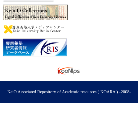
KeiO Associated Repository of Academic resources ( KOARA ) -2008-