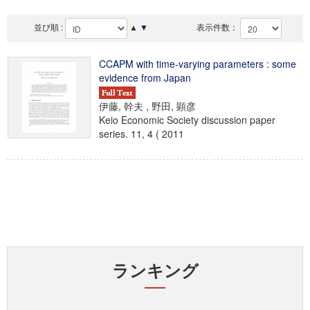
並び順 :
▲
▼
表示件数：
CCAPM with time-varying parameters : some
evidence from Japan
伊藤, 幹夫 , 野田, 顕彦
Keio Economic Society discussion paper
series. 11, 4 ( 2011
ランキング