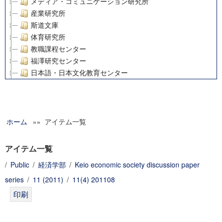
メディア・コミュニケーション研究所
産業研究所
斯道文庫
体育研究所
教職課程センター
福澤研究センター
日本語・日本文化教育センター
アート・センター
外国語教育研究センター
デジタルメディア・コンテンツ統合研究センター
ホーム
»» アイテム一覧
グローバルリサーチインスティテュート
塾内助成報告書
科学研究費補助金研究成果報告書
アイテム一覧
21世紀COEプログラム
/
Public
/
経済学部
/
Keio economic society discussion paper
慶應義塾大学グローバルCOEプログラム市民社会ガバナンス
series
/
11 (2011)
/
11(4) 201108
慶應義塾大学グローバルCOEプログラム論理と感性の先端的
博士課程教育リーディングプログラム「超成熟社会発展のサ
学術雑誌掲載論文等(8)
その他