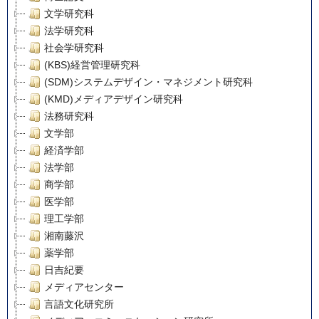
文学研究科
法学研究科
社会学研究科
(KBS)経営管理研究科
(SDM)システムデザイン・マネジメント研究科
(KMD)メディアデザイン研究科
法務研究科
文学部
経済学部
法学部
商学部
医学部
理工学部
湘南藤沢
薬学部
日吉紀要
メディアセンター
言語文化研究所