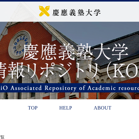
TOP
HELP
ABOUT
一覧