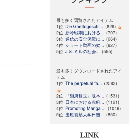
最も多く閲覧されたアイテム
1位
Die Ghettogeschi...
(829)
2位
新冷戦期における...
(707)
3位
通信の安全保障に...
(664)
4位
ショート動画の効...
(627)
5位
J.S. ミルの社会...
(555)
最も多くダウンロードされたアイ
テム
1位
The perpetual fa...
(2583)
2位
『韻府群玉』版本...
(1531)
3位
日本における赤痢...
(1191)
4位
Promoting Manga ...
(1046)
5位
慶應義塾大学日吉...
(850)
LINK